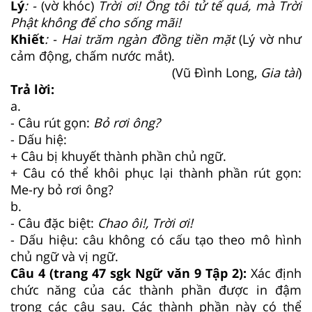
Lý
: -
(vờ khóc)
Trời ơi! Ông tôi tử tế quá, mà Trời
Phật không để cho sống mãi!
Khiết
: - Hai trăm ngàn đồng tiền mặt
(Lý vờ như
cảm động, chấm nước mắt).
(Vũ Đình Long,
Gia tài
)
Trả lời:
a.
- Câu rút gọn:
Bỏ rơi ông?
- Dấu hiệ:
+ Câu bị khuyết thành phần chủ ngữ.
+ Câu có thể khôi phục lại thành phần rút gọn:
Me-ry bỏ rơi ông?
b.
- Câu đặc biệt:
Chao ôi!, Trời ơi!
- Dấu hiệu: câu không có cấu tạo theo mô hình
chủ ngữ và vị ngữ.
Câu 4 (trang 47 sgk Ngữ văn 9 Tập 2):
Xác định
chức năng của các thành phần được in đậm
trong các câu sau. Các thành phần này có thể