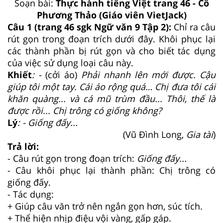
Soạn bài:
Thực hành tiếng Việt trang 46 - Cô
Phương Thảo (Giáo viên VietJack)
Câu 1 (trang 46 sgk Ngữ văn 9 Tập 2):
Chỉ ra câu
rút gọn trong đoạn trích dưới đây. Khôi phục lại
các thành phần bị rút gọn và cho biết tác dụng
của việc sử dụng loại câu này.
Khiết
: -
(cởi áo)
Phải nhanh lên mới được. Cậu
giúp tôi một tay. Cái áo rộng quá… Chị đưa tôi cái
khăn quàng... và cá mũ trùm đầu... Thôi, thế là
được rồi... Chị trông có giống không?
Lý
: - Giống đấy...
(Vũ Đình Long,
Gia tài
)
Trả lời:
- Câu rút gọn trong đoạn trích:
Giống đấy...
- Câu khôi phục lại thành phần: Chị trông có
giống đấy.
- Tác dụng:
+ Giúp câu văn trở nên ngắn gọn hơn, súc tích.
+ Thể hiện nhịp điệu vội vàng, gấp gáp.