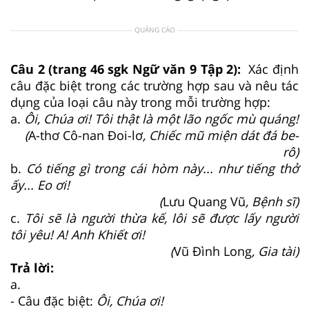
QUẢNG CÁO
Câu 2 (trang 46 sgk Ngữ văn 9 Tập 2):
Xác định
câu đặc biệt trong các trường hợp sau và nêu tác
dụng của loại câu này trong mỗi trường hợp:
a.
Ôi, Chúa ơi! Tôi thật là một lão ngốc mù quáng!
(
A-thơ Cô-nan Đoi-lơ
, Chiếc mũ miện dát đá be-
rô)
b.
Có tiếng gì trong cái hòm này... như tiếng thở
ấy... Eo ơi!
(
Lưu Quang Vũ
, Bệnh sĩ)
c.
Tôi sẽ là người thừa kế, lôi sẽ được lấy người
tôi yêu! A! Anh Khiết ơi!
(
Vũ Đình Long
, Gia tài)
Trả lời:
a.
- Câu đặc biệt:
Ôi, Chúa ơi!