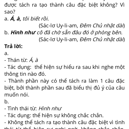
được tách ra tạo thành câu đặc biệt không? Vì
sao?
a.
Á, à,
tôi biết rồi
.
(Sác-lơ Uy-li-am,
Đêm Chủ nhật dài
)
b.
Hình như
cô đã chờ sẵn đâu đó ở phòng bên.
(Sác-lơ Uy-li-am,
Đêm Chủ nhật dài
)
Trả lời:
a.
- Thán từ:
Á, à
- Tác dụng: thể hiện sự hiểu ra sau khi nghe một
thông tin nào đó.
- Thành phần này có thể tách ra làm 1 câu đặc
biệt, bởi thành phần sau đã biểu thị đủ ý của câu
muốn nói.
b.
- Tình thái từ:
Hình như
- Tác dụng: thể hiện sự không chắc chắn.
- Không thể tách ra tạo thành câu đặc biệt vì tình
thái từ thể hiện sự nghi ngờ, không chắc chắn,