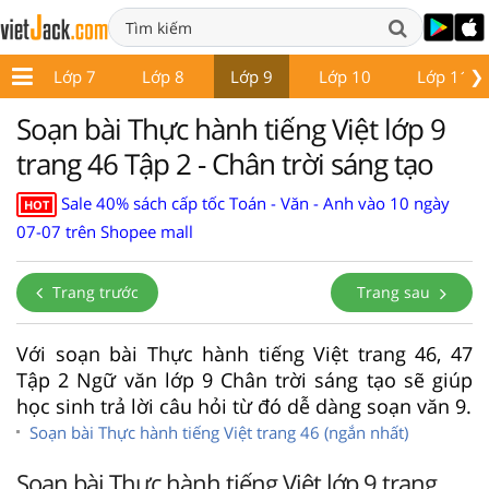
❯
6
Lớp 7
Lớp 8
Lớp 9
Lớp 10
Lớp 11
Soạn bài Thực hành tiếng Việt lớp 9
trang 46 Tập 2 - Chân trời sáng tạo
Sale 40% sách cấp tốc Toán - Văn - Anh vào 10 ngày
HOT
07-07 trên Shopee mall
Trang trước
Trang sau
Với soạn bài Thực hành tiếng Việt trang 46, 47
Tập 2 Ngữ văn lớp 9 Chân trời sáng tạo sẽ giúp
học sinh trả lời câu hỏi từ đó dễ dàng soạn văn 9.
Soạn bài Thực hành tiếng Việt trang 46 (ngắn nhất)
Soạn bài Thực hành tiếng Việt lớp 9 trang