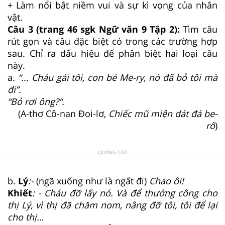
+ Làm nổi bật niềm vui và sự kì vọng của nhân
vật.
Câu 3 (trang 46 sgk Ngữ văn 9 Tập 2):
Tìm câu
rút gọn và câu đặc biệt có trong các trường hợp
sau. Chỉ ra dấu hiệu để phân biệt hai loại câu
này.
a.
“... Cháu gái tôi, con bé Me-ry, nó đã bỏ tôi mà
đi”.
“Bỏ rơi ông?“.
(A-thơ Cô-nan Đoi-lơ,
Chiếc mũ miện dát đá be-
rô
)
QUẢNG CÁO
b.
Lý
:-
(ngã xuống như là ngất đi)
Chao ôi!
Khiết
: - Cháu đỡ lấy nó. Và để thưởng công cho
thị Lý, vì thị đã chăm nom, nâng đỡ tôi, tôi để lại
cho thị…