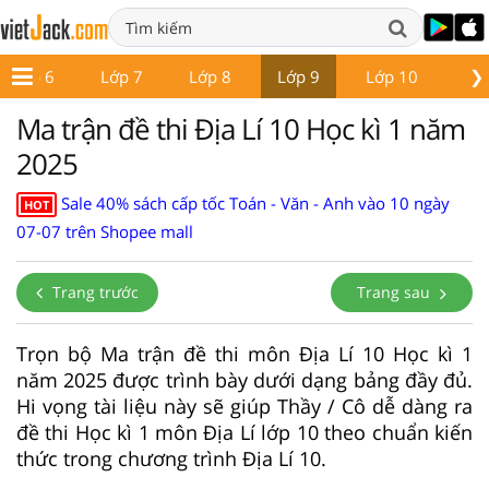
❯
Lớp 6
Lớp 7
Lớp 8
Lớp 9
Lớp 10
Lớ
Ma trận đề thi Địa Lí 10 Học kì 1 năm
2025
Sale 40% sách cấp tốc Toán - Văn - Anh vào 10 ngày
HOT
07-07 trên Shopee mall
Trang trước
Trang sau
Trọn bộ Ma trận đề thi môn Địa Lí 10 Học kì 1
năm 2025 được trình bày dưới dạng bảng đầy đủ.
Hi vọng tài liệu này sẽ giúp Thầy / Cô dễ dàng ra
đề thi Học kì 1 môn Địa Lí lớp 10 theo chuẩn kiến
thức trong chương trình Địa Lí 10.