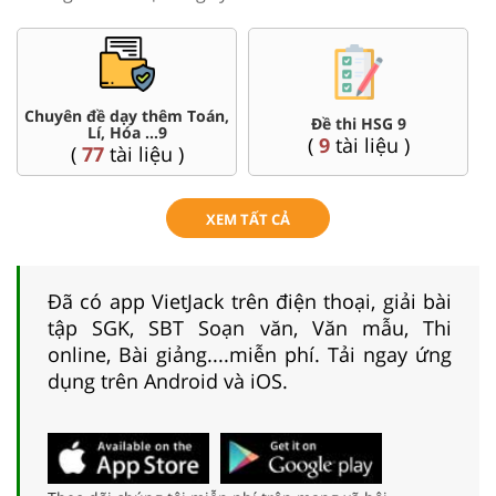
Chuyên đề dạy thêm Toán,
Đề thi HSG 9
Lí, Hóa ...9
(
9
tài liệu )
(
77
tài liệu )
XEM TẤT CẢ
Đã có app VietJack trên điện thoại, giải bài
tập SGK, SBT Soạn văn, Văn mẫu, Thi
online, Bài giảng....miễn phí. Tải ngay ứng
dụng trên Android và iOS.