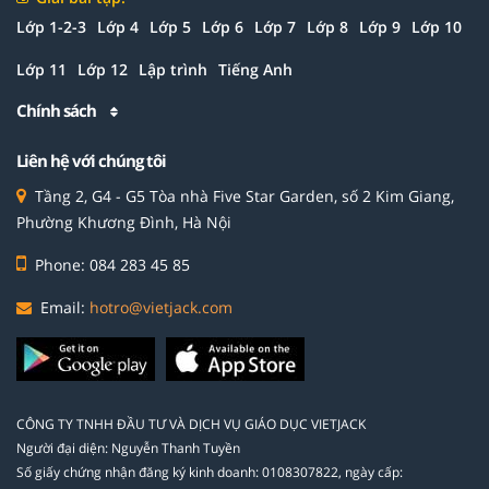
Lớp 1-2-3
Lớp 4
Lớp 5
Lớp 6
Lớp 7
Lớp 8
Lớp 9
Lớp 10
Lớp 11
Lớp 12
Lập trình
Tiếng Anh
Chính sách
Liên hệ với chúng tôi
Tầng 2, G4 - G5 Tòa nhà Five Star Garden, số 2 Kim Giang,
Phường Khương Đình, Hà Nội
Phone: 084 283 45 85
Email:
hotro@vietjack.com
CÔNG TY TNHH ĐẦU TƯ VÀ DỊCH VỤ GIÁO DỤC VIETJACK
Người đại diện: Nguyễn Thanh Tuyền
Số giấy chứng nhận đăng ký kinh doanh: 0108307822, ngày cấp: