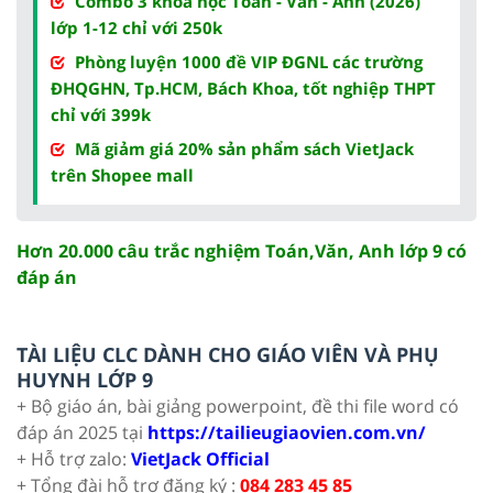
Combo 3 khóa học Toán - Văn - Anh (2026)
lớp 1-12 chỉ với 250k
Phòng luyện 1000 đề VIP ĐGNL các trường
ĐHQGHN, Tp.HCM, Bách Khoa, tốt nghiệp THPT
chỉ với 399k
Mã giảm giá 20% sản phẩm sách VietJack
trên Shopee mall
Hơn 20.000 câu trắc nghiệm Toán,Văn, Anh lớp 9 có
đáp án
TÀI LIỆU CLC DÀNH CHO GIÁO VIÊN VÀ PHỤ
HUYNH LỚP 9
+ Bộ giáo án, bài giảng powerpoint, đề thi file word có
đáp án 2025 tại
https://tailieugiaovien.com.vn/
+ Hỗ trợ zalo:
VietJack Official
+ Tổng đài hỗ trợ đăng ký :
084 283 45 85