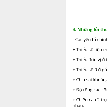
4. Những lỗi th
- Các yếu tố chín
+ Thiếu số liệu tr
+ Thiếu đơn vị ở 
+ Thiếu số 0 ở gố
+ Chia sai khoảng
+ Độ rộng các cộ
+ Chiều cao 2 tr
nhau.