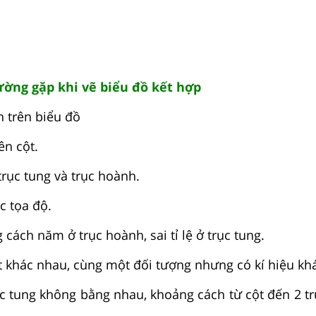
ường gặp khi vẽ biểu đồ kết hợp
h trên biểu đồ
ên cột.
trục tung và trục hoành.
c tọa độ.
 cách năm ở trục hoành, sai tỉ lệ ở trục tung.
t khác nhau, cùng một đối tượng nhưng có kí hiệu kh
ục tung không bằng nhau, khoảng cách từ cột đến 2 tr