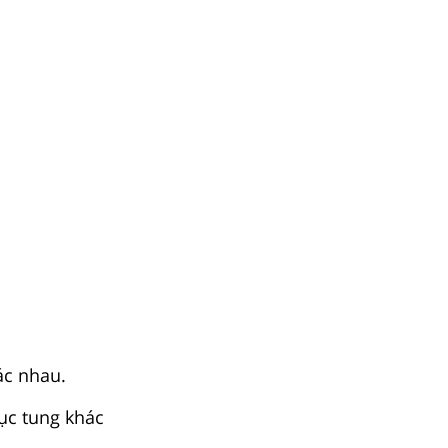
ác nhau.
ục tung khác