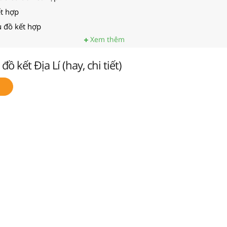
ết hợp
u đồ kết hợp
Xem thêm
ồ kết Địa Lí (hay, chi tiết)