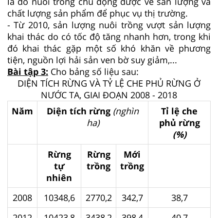
là do nuôi trồng chủ động được về sản lượng và
chất lượng sản phẩm để phục vụ thị trường.
- Từ 2010, sản lượng nuôi trồng vượt sản lượng
khai thác do có tốc độ tăng nhanh hơn, trong khi
đó khai thác gặp một số khó khăn về phương
tiện, nguồn lợi hải sản ven bờ suy giảm,...
Bài tập 3:
Cho bảng số liệu sau:
DIỆN TÍCH RỪNG VÀ TỶ LỆ CHE PHỦ RỪNG Ở
NƯỚC TA, GIAI ĐOẠN 2008 - 2018
Năm
Diện tích rừng
(nghìn
Tỉ lệ che
ha)
phủ rừng
(%)
Rừng
Rừng
Mới
tự
trồng
trồng
nhiên
2008
10348,6
2770,2
342,7
38,7
2012
10423,8
3438,2
398,4
40,7