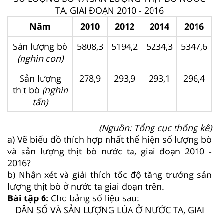
TA, GIAI ĐOẠN 2010 - 2016
Năm
2010
2012
2014
2016
Sản lượng bò
5808,3
5194,2
5234,3
5347,6
(nghìn con)
Sản lượng
278,9
293,9
293,1
296,4
thịt bò
(nghìn
tấn)
(Nguồn: Tổng cục thống kê)
a) Vẽ biểu đồ thích hợp nhất thể hiện số lượng bò
và sản lượng thịt bò nước ta, giai đoạn 2010 -
2016?
b) Nhận xét và giải thích tốc độ tăng trưởng sản
lượng thịt bò ở nước ta giai đoạn trên.
Bài tập 6:
Cho bảng số liệu sau:
DÂN SỐ VÀ SẢN LƯỢNG LÚA Ở NƯỚC TA, GIAI