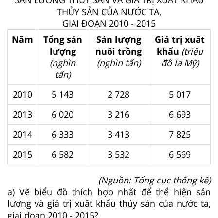
SẢN LƯƠNG THỦY SẢN VÀ GIÁ TRỊ XUẤT KHẨU
THỦY SẢN CỦA NƯỚC TA,
GIAI ĐOẠN 2010 - 2015
Năm
Tổng sản
Sản lượng
Giá trị xuất
lượng
nuôi trồng
khẩu
(triệu
(nghìn
(nghìn tấn)
đô la Mỹ)
tấn)
2010
5 143
2 728
5 017
2013
6 020
3 216
6 693
2014
6 333
3 413
7 825
2015
6 582
3 532
6 569
(Nguồn: Tổng cục thống kê)
a) Vẽ biểu đồ thích hợp nhất để thể hiện sản
lượng và giá trị xuất khẩu thủy sản của nước ta,
giai đoạn 2010 - 2015?