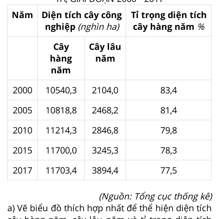
Năm
Diện tích cây công
Tỉ trọng diện tích
nghiệp
(nghìn ha)
cây hàng năm
%
Cây
Cây lâu
hàng
năm
năm
2000
10540,3
2104,0
83,4
2005
10818,8
2468,2
81,4
2010
11214,3
2846,8
79,8
2015
11700,0
3245,3
78,3
2017
11703,4
3894,4
77,5
(Nguồn: Tổng cục thống kê)
a) Vẽ biểu đồ thích hợp nhất để thể hiện diện tích