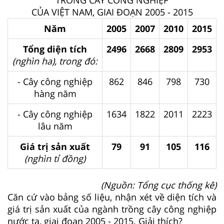
TRỒNG CÂY CÔNG NGHIỆP
CỦA VIỆT NAM, GIAI ĐOẠN 2005 - 2015
Năm
2005
2007
2010
2015
Tổng diện tích
2496
2668
2809
2953
(nghìn ha), trong đó:
- Cây công nghiệp
862
846
798
730
hàng năm
- Cây công nghiệp
1634
1822
2011
2223
lâu năm
Giá trị sản xuất
79
91
105
116
(nghìn tỉ đồng)
(Nguồn: Tổng cục thống kê)
Căn cứ vào bảng số liệu, nhận xét về diện tích và
giá trị sản xuất của ngành trồng cây công nghiệp
nước ta, giai đoạn 2005 - 2015. Giải thích?