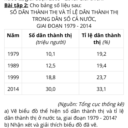
Bài tập 2:
Cho bảng số liệu sau:
SỐ DÂN THÀNH THỊ VÀ TỈ LỆ DÂN THÀNH THỊ
TRONG DÂN SỐ CẢ NƯỚC,
GIAI ĐOẠN 1979 - 2014
Năm
Số dân thành thị
Tỉ lệ dân thành
(triệu người)
thị
(%)
1979
10,1
19,2
1989
12,5
19,4
1999
18,8
23,7
2014
30,0
33,1
(Nguồn: Tổng cục thống kê)
a) Vẽ biểu đồ thể hiện số dân thành thị và tỉ lệ
dân thành thị ở nước ta, giai đoạn 1979 - 2014?
b) Nhận xét và giải thích biểu đồ đã vẽ.