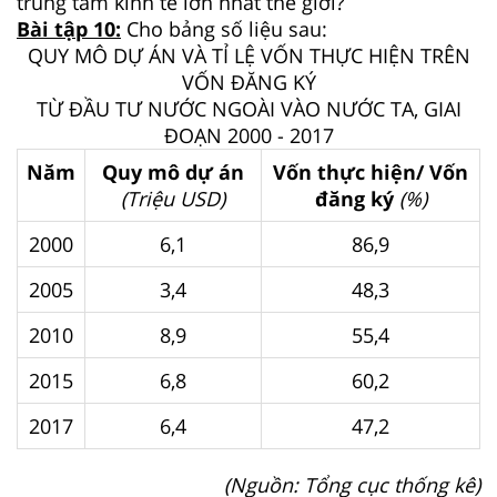
trung tâm kinh tế lớn nhất thế giới?
Bài tập 10:
Cho bảng số liệu sau:
QUY MÔ DỰ ÁN VÀ TỈ LỆ VỐN THỰC HIỆN TRÊN
VỐN ĐĂNG KÝ
TỪ ĐẦU TƯ NƯỚC NGOÀI VÀO NƯỚC TA, GIAI
ĐOẠN 2000 - 2017
Năm
Quy mô dự án
Vốn thực hiện/ Vốn
(Triệu USD)
đăng ký
(%)
2000
6,1
86,9
2005
3,4
48,3
2010
8,9
55,4
2015
6,8
60,2
2017
6,4
47,2
(Nguồn: Tổng cục thống kê)