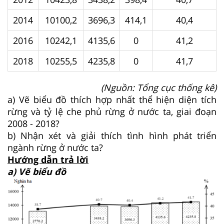
2014
10100,2
3696,3
414,1
40,4
2016
10242,1
4135,6
0
41,2
2018
10255,5
4235,8
0
41,7
(Nguồn: Tổng cục thống kê)
a) Vẽ biểu đồ thích hợp nhất thể hiện diện tích
rừng và tỷ lệ che phủ rừng ở nước ta, giai đoạn
2008 - 2018?
b) Nhận xét và giải thích tình hình phát triển
ngành rừng ở nước ta?
Hướng dẫn trả lời
a) Vẽ biểu đồ