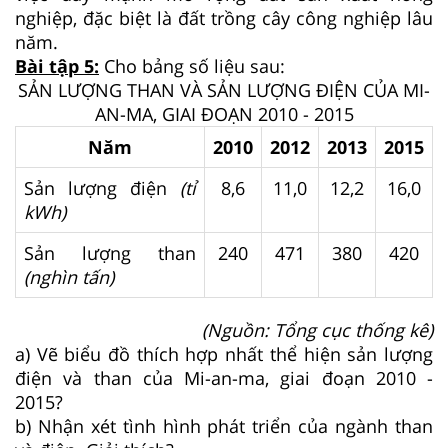
nghiệp, đặc biệt là đất trồng cây công nghiệp lâu
năm.
Bài tập 5:
Cho bảng số liệu sau:
SẢN LƯỢNG THAN VÀ SẢN LƯỢNG ĐIỆN CỦA MI-
AN-MA, GIAI ĐOẠN 2010 - 2015
Năm
2010
2012
2013
2015
Sản lượng điện
(tỉ
8,6
11,0
12,2
16,0
kWh)
Sản lượng than
240
471
380
420
(nghìn tấn)
(Nguồn: Tổng cục thống kê)
a) Vẽ biểu đồ thích hợp nhất thể hiện sản lượng
điện và than của Mi-an-ma, giai đoạn 2010 -
2015?
b) Nhận xét tình hình phát triển của ngành than