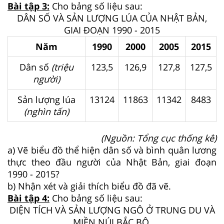
Bài tập 3:
Cho bảng số liệu sau:
DÂN SỐ VÀ SẢN LƯỢNG LÚA CỦA NHẬT BẢN,
GIAI ĐOẠN 1990 - 2015
Năm
1990
2000
2005
2015
Dân số
(triệu
123,5
126,9
127,8
127,5
người)
Sản lượng lúa
13124
11863
11342
8483
(nghìn tấn)
(Nguồn: Tổng cục thống kê)
a) Vẽ biểu đồ thể hiện dân số và bình quân lương
thực theo đầu người của Nhật Bản, giai đoạn
1990 - 2015?
b) Nhận xét và giải thích biểu đồ đã vẽ.
Bài tập 4:
Cho bảng số liệu sau:
DIỆN TÍCH VÀ SẢN LƯỢNG NGÔ Ở TRUNG DU VÀ
MIỀN NÚI BẮC BỘ,