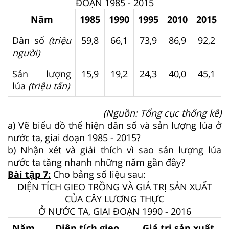
ĐOẠN 1985 - 2015
Năm
1985
1990
1995
2010
2015
Dân số
(triệu
59,8
66,1
73,9
86,9
92,2
người)
Sản lượng
15,9
19,2
24,3
40,0
45,1
lúa
(triệu tấn)
(Nguồn: Tổng cục thống kê)
a) Vẽ biểu đồ thể hiện dân số và sản lượng lúa ở
nước ta, giai đoạn 1985 - 2015?
b) Nhận xét và giải thích vì sao sản lượng lúa
nước ta tăng nhanh những năm gần đây?
Bài tập 7:
Cho bảng số liệu sau:
DIỆN TÍCH GIEO TRỒNG VÀ GIÁ TRỊ SẢN XUẤT
CỦA CÂY LƯƠNG THỰC
Ở NƯỚC TA, GIAI ĐOẠN 1990 - 2016
Năm
Diện tích gieo
Giá trị sản xuất