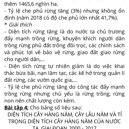
thêm 1465,6 nghìn ha.
- Tỷ lệ che phủ rừng tăng (3%) nhưng không ổn
định (năm 2018 có độ che phủ lớn nhất 41,7%).
*
Giải thích
- Diện tích rừng tăng là do nước ta chủ trương
đẩy mạnh trồng rừng, khuyến khích người dân
trồng rừng phủ đất trống đồi trọc, các chính sách
và phúc lợi về bảo vệ rừng, giao đất giao rừng
cho người dân,…
- Diện tích rừng tự nhiên giảm là do việc khai
thác bừa bãi, nạn lâm tạc, các kẽ hở trong quản lí
đất rừng, các vườn quốc gia,…
- Tỷ lệ che phủ rừng tăng do công tác đẩy mạnh
trồng rừng nhưng chủ yếu là rừng trồng, rừng
non nên chất lượng còn kém.
Bài tập 4:
Cho bảng số liệu sau:
DIỆN TÍCH CÂY HÀNG NĂM, CÂY LÂU NĂM VÀ TỈ
TRỌNG DIỆN TÍCH CÂY HÀNG NĂM CỦA NƯỚC
TA, GIAI ĐOẠN 2000 - 2017