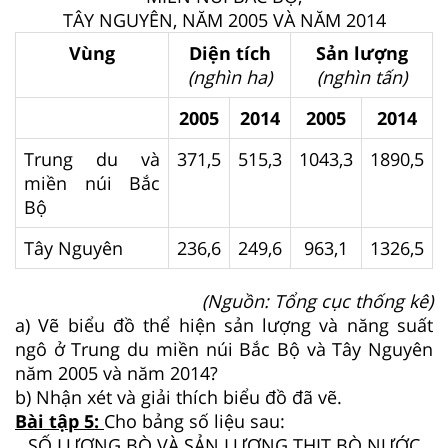
TÂY NGUYÊN, NĂM 2005 VÀ NĂM 2014
Vùng
Diện tích
Sản lượng
(nghìn ha)
(nghìn tấn)
2005
2014
2005
2014
Trung du và
371,5
515,3
1043,3
1890,5
miền núi Bắc
Bộ
Tây Nguyên
236,6
249,6
963,1
1326,5
(Nguồn: Tổng cục thống kê)
a) Vẽ biểu đồ thể hiện sản lượng và năng suất
ngô ở Trung du miền núi Bắc Bộ và Tây Nguyên
năm 2005 và năm 2014?
b) Nhận xét và giải thích biểu đồ đã vẽ.
Bài tập 5:
Cho bảng số liệu sau:
SỐ LƯỢNG BÒ VÀ SẢN LƯỢNG THỊT BÒ NƯỚC