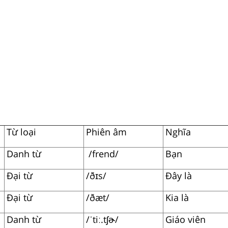
Từ loại
Phiên âm
Nghĩa
Danh từ
/frend/
Bạn
Đại từ
/ðɪs/
Đây là
Đại từ
/ðæt/
Kia là
Danh từ
/ˈtiː.tʃɚ/
Giáo viên