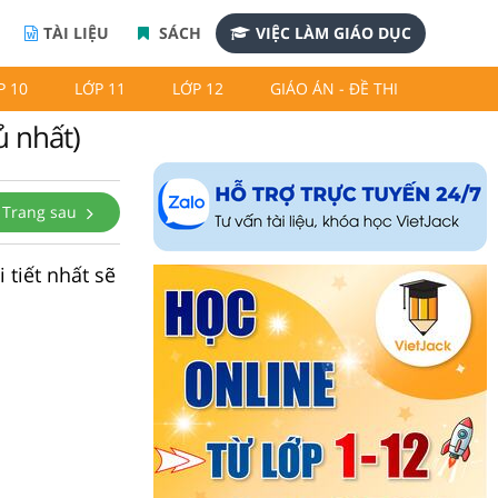
TÀI LIỆU
SÁCH
VIỆC LÀM GIÁO DỤC
P 10
LỚP 11
LỚP 12
GIÁO ÁN - ĐỀ THI
ủ nhất)
Trang sau
 tiết nhất sẽ