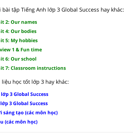
i bài tập Tiếng Anh lớp 3 Global Success hay khác:
nit 2: Our names
it 4: Our bodies
it 5: My hobbies
eview 1 & Fun time
it 6: Our school
it 7: Classroom instructions
liệu học tốt lớp 3 hay khác:
 lớp 3 Global Success
 lớp 3 Global Success
ời sáng tạo (các môn học)
ều (các môn học)