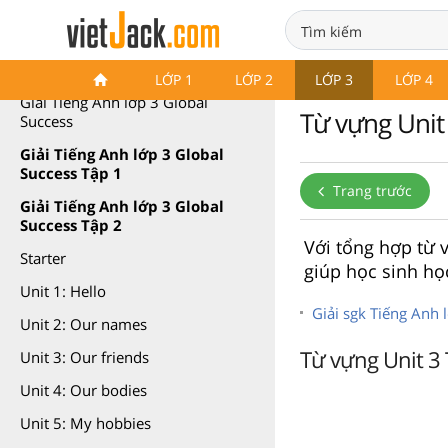
Tiếng Anh lớp 3 Global Success
LỚP 1
LỚP 2
LỚP 3
LỚP 4
Giải Tiếng Anh lớp 3 Global
Từ vựng Unit 
Success
Giải Tiếng Anh lớp 3 Global
Success Tập 1
Trang trước
Giải Tiếng Anh lớp 3 Global
Success Tập 2
Với tổng hợp từ v
Starter
giúp học sinh họ
Unit 1: Hello
Giải sgk Tiếng Anh l
Unit 2: Our names
Từ vựng Unit 3 
Unit 3: Our friends
Unit 4: Our bodies
Unit 5: My hobbies