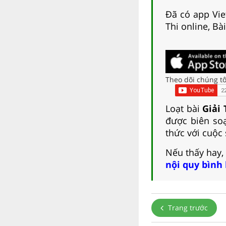
Đã có app Viet
Thi online, Bà
Theo dõi chúng tô
Loạt bài
Giải 
được biên soạ
thức với cuộc
Nếu thấy hay,
nội quy bình
Trang trước