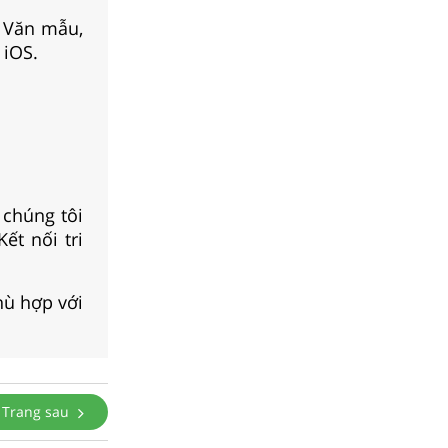
, Văn mẫu,
 iOS.
chúng tôi
ết nối tri
hù hợp với
Trang sau