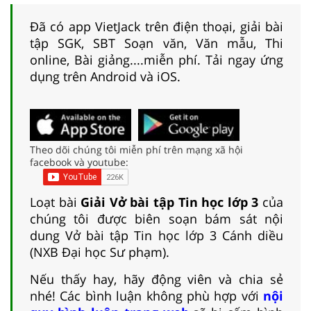
Đã có app VietJack trên điện thoại, giải bài
tập SGK, SBT Soạn văn, Văn mẫu, Thi
online, Bài giảng....miễn phí. Tải ngay ứng
dụng trên Android và iOS.
Theo dõi chúng tôi miễn phí trên mạng xã hội
facebook và youtube:
Loạt bài
Giải Vở bài tập Tin học lớp 3
của
chúng tôi được biên soạn bám sát nội
dung Vở bài tập Tin học lớp 3 Cánh diều
(NXB Đại học Sư phạm).
Nếu thấy hay, hãy động viên và chia sẻ
nhé! Các bình luận không phù hợp với
nội