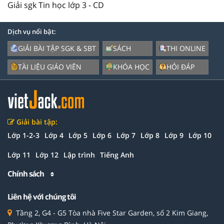
Giải sgk Tin học lớp 3 - CD
Dịch vụ nổi bật:
GIẢI BÀI TẬP SGK & SBT
SÁCH
THI ONLINE
TÀI LIỆU GIÁO VIÊN
KHÓA HỌC
HỎI ĐÁP
Giải bài tập:
Lớp 1-2-3
Lớp 4
Lớp 5
Lớp 6
Lớp 7
Lớp 8
Lớp 9
Lớp 10
Lớp 11
Lớp 12
Lập trình
Tiếng Anh
Chính sách
Liên hệ với chúng tôi
Tầng 2, G4 - G5 Tòa nhà Five Star Garden, số 2 Kim Giang,