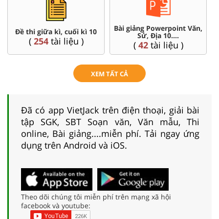
Bài giảng Powerpoint Văn,
Đề thi giữa kì, cuối kì 10
Sử, Địa 10....
(
254
tài liệu )
(
42
tài liệu )
XEM TẤT CẢ
Đã có app VietJack trên điện thoại, giải bài
tập SGK, SBT Soạn văn, Văn mẫu, Thi
online, Bài giảng....miễn phí. Tải ngay ứng
dụng trên Android và iOS.
Theo dõi chúng tôi miễn phí trên mạng xã hội
facebook và youtube: