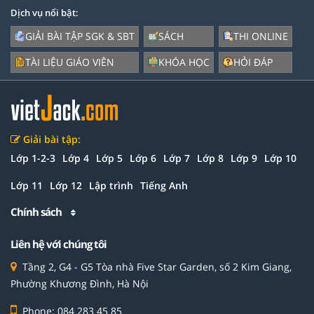
Dịch vụ nổi bật:
GIẢI BÀI TẬP SGK & SBT
SÁCH
THI ONLINE
TÀI LIỆU GIÁO VIÊN
KHÓA HỌC
HỎI ĐÁP
Giải bài tập:
Lớp 1-2-3
Lớp 4
Lớp 5
Lớp 6
Lớp 7
Lớp 8
Lớp 9
Lớp 10
Lớp 11
Lớp 12
Lập trình
Tiếng Anh
Chính sách
Liên hệ với chúng tôi
Tầng 2, G4 - G5 Tòa nhà Five Star Garden, số 2 Kim Giang,
Phường Khương Đình, Hà Nội
Phone: 084 283 45 85