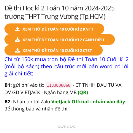
Đề thi Học kì 2 Toán 10 năm 2024-2025
trường THPT Trưng Vương (Tp.HCM)
XEM THỬ ĐỀ TOÁN 10 CUỐI KÌ 2 KNTT
XEM THỬ ĐỀ TOÁN 10 CUỐI KÌ 2 CÁNH DIỀU
XEM THỬ ĐỀ TOÁN 10 CUỐI KÌ 2 CTST
Chỉ từ 150k mua trọn bộ Đề thi Toán 10 Cuối kì 2
(mỗi bộ sách) theo cấu trúc mới bản word có lời
giải chi tiết:
B1:
gửi phí vào tk:
- CT TNHH DAU TU VA
1133836868
DV GD VIETJACK - Ngân hàng MB
(QR)
B2:
Nhắn tin tới Zalo
VietJack Official - nhấn vào đây
để thông báo và nhận đề thi
QUẢNG CÁO