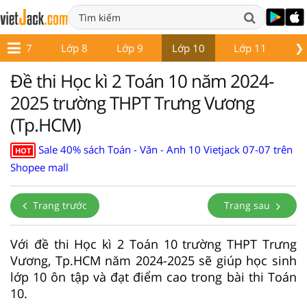
❯
Lớp 7
Lớp 8
Lớp 9
Lớp 10
Lớp 11
Lớ
Đề thi Học kì 2 Toán 10 năm 2024-
2025 trường THPT Trưng Vương
(Tp.HCM)
Sale 40% sách Toán - Văn - Anh 10 Vietjack 07-07 trên
HOT
Shopee mall
Trang trước
Trang sau
Với đề thi Học kì 2 Toán 10 trường THPT Trưng
Vương, Tp.HCM năm 2024-2025 sẽ giúp học sinh
lớp 10 ôn tập và đạt điểm cao trong bài thi Toán
10.