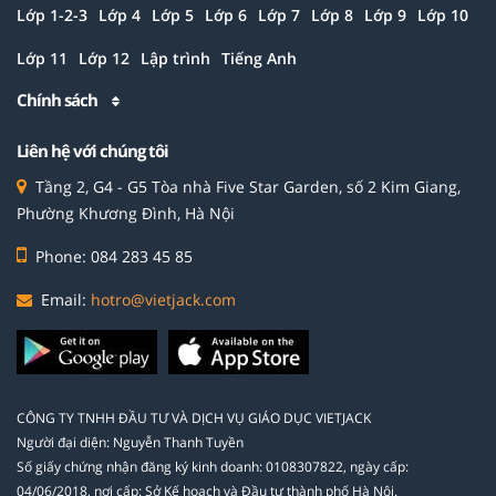
Lớp 1-2-3
Lớp 4
Lớp 5
Lớp 6
Lớp 7
Lớp 8
Lớp 9
Lớp 10
Lớp 11
Lớp 12
Lập trình
Tiếng Anh
Chính sách
Liên hệ với chúng tôi
Tầng 2, G4 - G5 Tòa nhà Five Star Garden, số 2 Kim Giang,
Phường Khương Đình, Hà Nội
Phone: 084 283 45 85
Email:
hotro@vietjack.com
CÔNG TY TNHH ĐẦU TƯ VÀ DỊCH VỤ GIÁO DỤC VIETJACK
Người đại diện: Nguyễn Thanh Tuyền
Số giấy chứng nhận đăng ký kinh doanh: 0108307822, ngày cấp:
04/06/2018, nơi cấp: Sở Kế hoạch và Đầu tư thành phố Hà Nội.