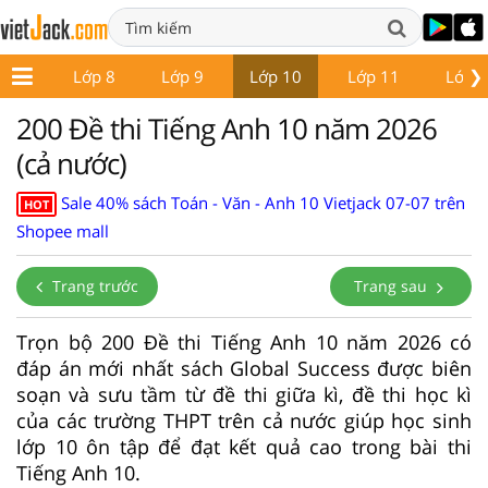
❯
ớp 7
Lớp 8
Lớp 9
Lớp 10
Lớp 11
Lớp 
200 Đề thi Tiếng Anh 10 năm 2026
(cả nước)
Sale 40% sách Toán - Văn - Anh 10 Vietjack 07-07 trên
HOT
Shopee mall
Trang trước
Trang sau
Trọn bộ 200 Đề thi Tiếng Anh 10 năm 2026 có
đáp án mới nhất sách Global Success được biên
soạn và sưu tầm từ đề thi giữa kì, đề thi học kì
của các trường THPT trên cả nước giúp học sinh
lớp 10 ôn tập để đạt kết quả cao trong bài thi
Tiếng Anh 10.