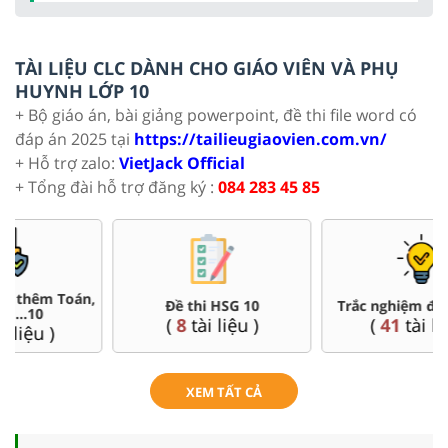
TÀI LIỆU CLC DÀNH CHO GIÁO VIÊN VÀ PHỤ
HUYNH LỚP 10
+ Bộ giáo án, bài giảng powerpoint, đề thi file word có
đáp án 2025 tại
https://tailieugiaovien.com.vn/
+ Hỗ trợ zalo:
VietJack Official
+ Tổng đài hỗ trợ đăng ký :
084 283 45 85
Đề thi HSG 10
Trắc nghiệm đúng sai 10
(
8
tài liệu )
(
41
tài liệu )
XEM TẤT CẢ