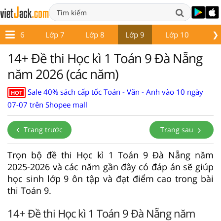
❯
Lớp 6
Lớp 7
Lớp 8
Lớp 9
Lớp 10
Lớ
14+ Đề thi Học kì 1 Toán 9 Đà Nẵng
năm 2026 (các năm)
Sale 40% sách cấp tốc Toán - Văn - Anh vào 10 ngày
HOT
07-07 trên Shopee mall
Trang trước
Trang sau
Trọn bộ đề thi Học kì 1 Toán 9 Đà Nẵng năm
2025-2026 và các năm gần đây có đáp án sẽ giúp
học sinh lớp 9 ôn tập và đạt điểm cao trong bài
thi Toán 9.
14+ Đề thi Học kì 1 Toán 9 Đà Nẵng năm