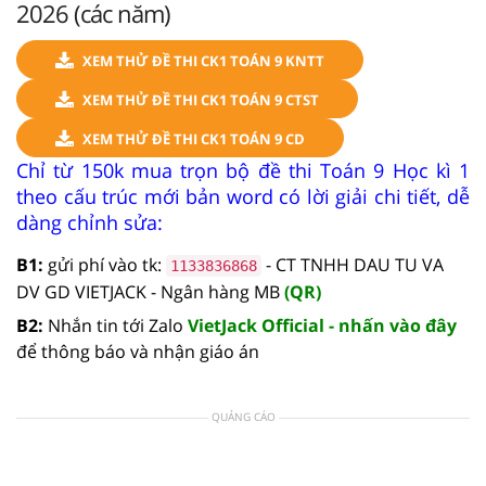
2026 (các năm)
XEM THỬ ĐỀ THI CK1 TOÁN 9 KNTT
XEM THỬ ĐỀ THI CK1 TOÁN 9 CTST
XEM THỬ ĐỀ THI CK1 TOÁN 9 CD
Chỉ từ 150k mua trọn bộ đề thi Toán 9 Học kì 1
theo cấu trúc mới bản word có lời giải chi tiết, dễ
dàng chỉnh sửa:
B1:
gửi phí vào tk:
- CT TNHH DAU TU VA
1133836868
DV GD VIETJACK - Ngân hàng MB
(QR)
B2:
Nhắn tin tới Zalo
VietJack Official - nhấn vào đây
để thông báo và nhận giáo án
QUẢNG CÁO