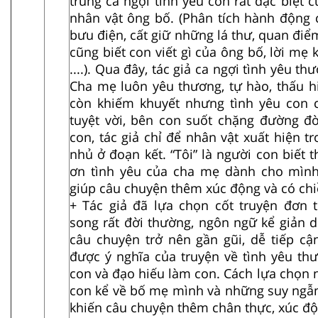
trung ca ngợi tình yêu con rất đặc biệt c
nhân vật ông bố. (Phân tích hành động 
bưu điện, cất giữ những lá thư, quan đi
cũng biết con viết gì của ông bố, lời mẹ
....). Qua đây, tác giả ca ngợi tình yêu 
Cha mẹ luôn yêu thương, tự hào, thấu h
còn khiếm khuyết nhưng tình yêu con 
tuyệt vời, bên con suốt chặng đường đời
con, tác giả chỉ để nhân vật xuất hiện tr
nhủ ở đoạn kết. “Tôi” là người con biết t
ơn tình yêu của cha mẹ dành cho mình
giúp câu chuyện thêm xúc động và có chi
+ Tác giả đã lựa chọn cốt truyện đơn 
song rất đời thường, ngôn ngữ kể giản d
câu chuyện trở nên gần gũi, dễ tiếp cậ
được ý nghĩa của truyện về tình yêu t
con và đạo hiếu làm con. Cách lựa chọn ng
con kể về bố mẹ mình và những suy ngẫ
khiến câu chuyện thêm chân thực, xúc độ