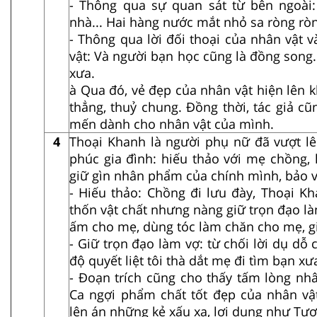
- Thông qua sự quan sát từ bên ngoài
nhà... Hai hàng nước mắt nhỏ sa ròng rò
- Thông qua lời đối thoại của nhân vật v
vật: Và người bạn học cũng là đồng song..
xưa.
à Qua đó, vẻ đẹp của nhân vật hiện lên 
thẳng, thuỷ chung. Đồng thời, tác giả cũ
mến dành cho nhân vật của mình.
4
Thoại Khanh là người phụ nữ đã vượt lê
phúc gia đình: hiếu thảo với mẹ chồng, 
giữ gìn nhân phẩm của chính mình, bảo v
- Hiếu thảo: Chồng đi lưu đày, Thoại K
thốn vật chất nhưng nàng giữ trọn đạo l
ấm cho mẹ, dùng tóc làm chăn cho mẹ, g
- Giữ trọn đạo làm vợ: từ chối lời dụ dỗ 
độ quyết liệt tôi thà dắt mẹ đi tìm bạn xư
- Đoạn trích cũng cho thấy tấm lòng nhâ
Ca ngợi phẩm chất tốt đẹp của nhân vậ
lên án những kẻ xấu xa, lợi dụng như Tư