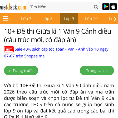
❯
Lớp 6
Lớp 7
Lớp 8
Lớp 9
Lớp 10
Lớp 
10+ Đề thi Giữa kì 1 Văn 9 Cánh diều
(cấu trúc mới, có đáp án)
Sale 40% sách cấp tốc Toán - Văn - Anh vào 10 ngày
HOT
07-07 trên Shopee mall
Trang trước
Trang sau
Với bộ 10+ Đề thi Giữa kì 1 Văn 9 Cánh diều năm
2026 theo cấu trúc mới có đáp án và ma trận
được biên soạn và chọn lọc từ Đề thi Văn 9 của
các trường THCS trên cả nước sẽ giúp học sinh
lớp 9 ôn tập và đạt kết quả cao trong các bài thi
Giữa kì 1 Ngữ văn 9.