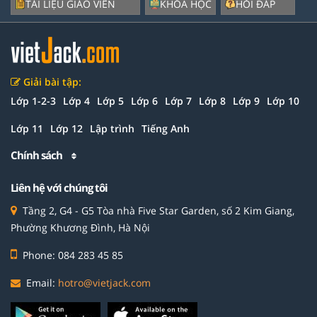
TÀI LIỆU GIÁO VIÊN
KHÓA HỌC
HỎI ĐÁP
Giải bài tập:
Lớp 1-2-3
Lớp 4
Lớp 5
Lớp 6
Lớp 7
Lớp 8
Lớp 9
Lớp 10
Lớp 11
Lớp 12
Lập trình
Tiếng Anh
Chính sách
Liên hệ với chúng tôi
Tầng 2, G4 - G5 Tòa nhà Five Star Garden, số 2 Kim Giang,
Phường Khương Đình, Hà Nội
Phone: 084 283 45 85
Email:
hotro@vietjack.com