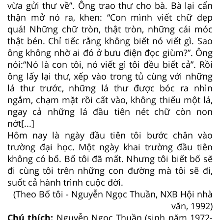
vừa gửi thư về”. Ông trao thư cho bà. Bà lại cẩn
thận mở nó ra, khen: “Con mình viết chữ đẹp
quá! Những chữ tròn, thật tròn, những cái móc
thật bén. Chỉ tiếc rằng không biết nó viết gì. Sao
ông không nhờ ai đó ở bưu điện đọc giùm?”. Ông
nói:“Nó là con tôi, nó viết gì tôi đều biết cả”. Rồi
ông lấy lại thư, xếp vào trong tủ cùng với những
lá thư trước, những lá thư được bóc ra nhìn
ngắm, chạm mặt rồi cất vào, không thiếu một lá,
ngay cả những lá đầu tiên nét chữ còn non
nớt[...]
Hôm nay là ngày đầu tiên tôi bước chân vào
trường đại học. Một ngày khai trường đầu tiên
không có bố. Bố tôi đã mất. Nhưng tôi biết bố sẽ
đi cùng tôi trên những con đường mà tôi sẽ đi,
suốt cả hành trình cuộc đời.
(Theo Bố tôi - Nguyễn Ngọc Thuần, NXB Hội nhà
văn, 1992)
Chú thích:
Nguyễn Ngọc Thuần (sinh năm 1972-