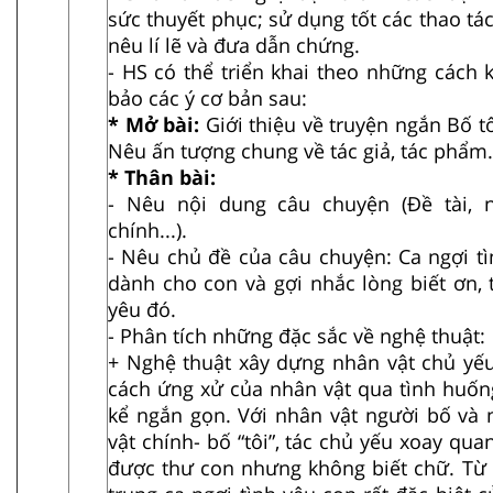
sức thuyết phục; sử dụng tốt các thao tác
nêu lí lẽ và đưa dẫn chứng.
- HS có thể triển khai theo những cách
bảo các ý cơ bản sau:
* Mở bài:
Giới thiệu về truyện ngắn Bố 
Nêu ấn tượng chung về tác giả, tác phẩm.
* Thân bài:
- Nêu nội dung câu chuyện (Đề tài, n
chính...).
- Nêu chủ đề của câu chuyện: Ca ngợi t
dành cho con và gợi nhắc lòng biết ơn, 
yêu đó.
- Phân tích những đặc sắc về nghệ thuật:
+ Nghệ thuật xây dựng nhân vật chủ yếu
cách ứng xử của nhân vật qua tình huống đ
kể ngắn gọn. Với nhân vật người bố và 
vật chính- bố “tôi”, tác chủ yếu xoay q
được thư con nhưng không biết chữ. Từ t