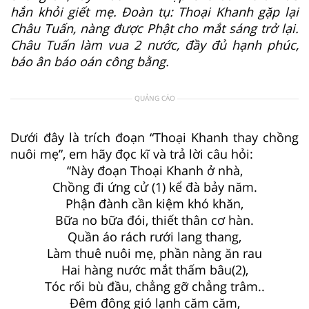
hắn khỏi giết mẹ. Đoàn tụ: Thoại Khanh gặp lại
Châu Tuấn, nàng được Phật cho mắt sáng trở lại.
Châu Tuấn làm vua 2 nước, đầy đủ hạnh phúc,
báo ân báo oán công bằng.
QUẢNG CÁO
Dưới đây là trích đoạn “Thoại Khanh thay chồng
nuôi mẹ”, em hãy đọc kĩ và trả lời câu hỏi:
“Này đoạn Thoại Khanh ở nhà,
Chồng đi ứng cử (1) kể đà bảy năm.
Phận đành cần kiệm khó khăn,
Bữa no bữa đói, thiết thân cơ hàn.
Quần áo rách rưới lang thang,
Làm thuê nuôi mẹ, phần nàng ăn rau
Hai hàng nước mắt thấm bâu(2),
Tóc rối bù đầu, chẳng gỡ chẳng trâm..
Đêm đông gió lạnh căm căm,