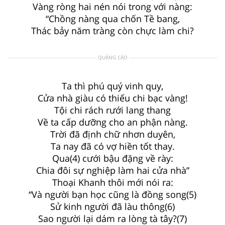
Vàng ròng hai nén nói trong với nàng:
“Chồng nàng qua chốn Tề bang,
Thác bảy năm tràng còn chực làm chi?
QUẢNG CÁO
Ta thì phú quý vinh quy,
Cửa nhà giàu có thiếu chi bạc vàng!
Tội chi rách rưới lang thang
Về ta cấp dưỡng cho an phận nàng.
Trời đã định chữ nhơn duyên,
Ta nay đã có vợ hiền tốt thay.
Qua(4) cưới bậu đặng về rày:
Chia đôi sự nghiệp làm hai cửa nhà”
Thoại Khanh thôi mới nói ra:
“Và người bạn học cũng là đồng song(5)
Sử kinh người đã làu thông(6)
Sao người lại dám ra lòng tà tây?(7)