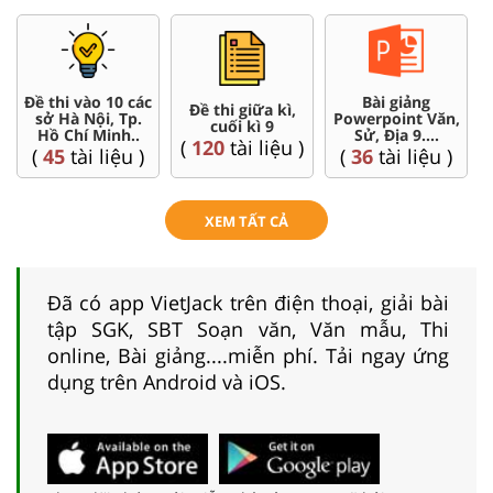
Đề thi vào 10 các
Bài giảng
Đề thi giữa kì,
sở Hà Nội, Tp.
Powerpoint Văn,
cuối kì 9
Hồ Chí Minh..
Sử, Địa 9....
(
120
tài liệu )
(
45
tài liệu )
(
36
tài liệu )
XEM TẤT CẢ
Đã có app VietJack trên điện thoại, giải bài
tập SGK, SBT Soạn văn, Văn mẫu, Thi
online, Bài giảng....miễn phí. Tải ngay ứng
dụng trên Android và iOS.