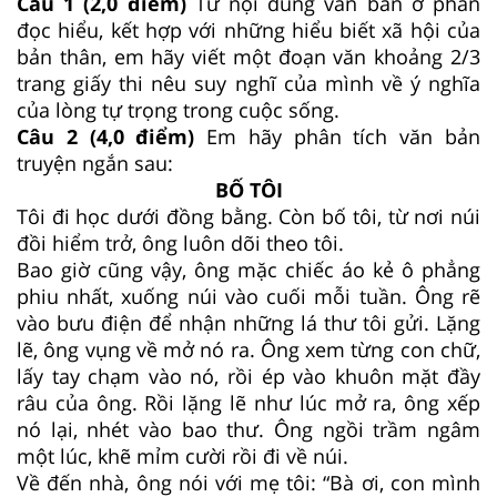
Câu 1 (2,0 điểm)
Từ nội dung văn bản ở phần
đọc hiểu, kết hợp với những hiểu biết xã hội của
bản thân, em hãy viết một đoạn văn khoảng 2/3
trang giấy thi nêu suy nghĩ của mình về ý nghĩa
của lòng tự trọng trong cuộc sống.
Câu 2 (4,0 điểm)
Em hãy phân tích văn bản
truyện ngắn sau:
BỐ TÔI
Tôi đi học dưới đồng bằng. Còn bố tôi, từ nơi núi
đồi hiểm trở, ông luôn dõi theo tôi.
Bao giờ cũng vậy, ông mặc chiếc áo kẻ ô phẳng
phiu nhất, xuống núi vào cuối mỗi tuần. Ông rẽ
vào bưu điện để nhận những lá thư tôi gửi. Lặng
lẽ, ông vụng về mở nó ra. Ông xem từng con chữ,
lấy tay chạm vào nó, rồi ép vào khuôn mặt đầy
râu của ông. Rồi lặng lẽ như lúc mở ra, ông xếp
nó lại, nhét vào bao thư. Ông ngồi trầm ngâm
một lúc, khẽ mỉm cười rồi đi về núi.
Về đến nhà, ông nói với mẹ tôi: “Bà ơi, con mình