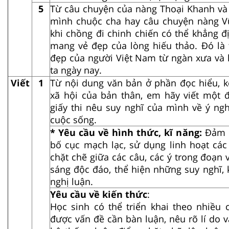
5
Từ câu chuyện của nàng Thoại Khanh và
mình chuộc cha hay câu chuyện nàng V
khi chồng đi chinh chiến có thể khẳng 
mang vẻ đẹp của lòng hiếu thảo. Đó là 
đẹp của người Việt Nam từ ngàn xưa và l
ta ngày nay.
Viết
1
Từ nội dung văn bản ở phần đọc hiểu, k
xã hội của bản thân, em hãy viết một 
giấy thi nêu suy nghĩ của mình về ý ngh
cuộc sống.
* Yêu cầu về hình thức, kĩ năng:
Đảm 
bố cục mạch lạc, sử dụng linh hoạt các 
chặt chẽ giữa các câu, các ý trong đoạn 
sáng độc đáo, thể hiện những suy nghĩ, 
nghị luận.
Yêu cầu về kiến thức
:
Học sinh có thể triển khai theo nhiều 
được vấn đề cần bàn luận, nêu rõ lí do 