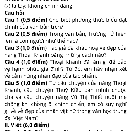
(7) tà tây: không chính đáng.
Câu hỏi:
Câu 1 (0,5 điểm)
Cho biết phương thức biểu đạt
chính của văn bản trên?
Câu 2 (0,5 điểm)
Trong văn bản, Trương Tử hiện
lên là con người như thế nào?
Câu 3 (1,0 điểm)
Tác giả đã khắc hoạ vẻ đẹp của
nàng Thoại Khanh bằng những cách nào?
Câu 4 (1,0 điểm)
Thoại Khanh đã làm gì để bảo
vệ hạnh phúc gia đình? Từ đó, em hãy nhận xét
về cảm hứng nhân đạo của tác phẩm.
Câu 5 (1,0 điểm)
Từ câu chuyện của nàng Thoại
Khanh, câu chuyện Thuý Kiều bán mình chuộc
cha và câu chuyện nàng Vũ Thị Thiết nuôi mẹ
chồng khi chồng đi chinh chiến, em có suy nghĩ
gì về vẻ đẹp của nhân vật nữ trong văn học trung
đại Việt Nam?
II. Viết (6,0 điểm)