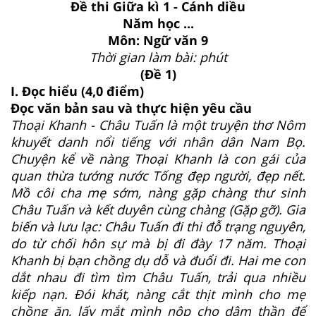
Đề thi Giữa kì 1 - Cánh diều
Năm học ...
Môn: Ngữ văn 9
Thời gian làm bài: phút
(Đề 1)
I. Đọc hiểu (4,0 điểm)
Đọc văn bản sau và thực hiện yêu cầu
Thoại Khanh - Châu Tuấn là một truyện thơ Nôm
khuyết danh nổi tiếng với nhân dân Nam Bọ.
Chuyện kể về nàng Thoại Khanh là con gái của
quan thừa tướng nước Tống đẹp người, đẹp nết.
Mồ côi cha mẹ sớm, nàng gặp chàng thư sinh
Châu Tuấn và kết duyên cùng chàng (Gặp gỡ). Gia
biến và lưu lạc: Châu Tuấn đi thi đỗ trạng nguyên,
do từ chối hôn sự mà bị đi đày 17 năm. Thoại
Khanh bị bạn chồng dụ dỗ và đuổi đi. Hai me con
dắt nhau đi tìm tìm Châu Tuấn, trải qua nhiều
kiếp nạn. Đói khát, nàng cắt thịt mình cho mẹ
chồng ăn, lấy mắt mình nộp cho dâm thần để