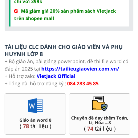
chỉ với 399k
Mã giảm giá 20% sản phẩm sách VietJack
trên Shopee mall
TÀI LIỆU CLC DÀNH CHO GIÁO VIÊN VÀ PHỤ
HUYNH LỚP 8
+ Bộ giáo án, bài giảng powerpoint, đề thi file word có
đáp án 2025 tại
https://tailieugiaovien.com.vn/
+ Hỗ trợ zalo:
VietJack Official
+ Tổng đài hỗ trợ đăng ký :
084 283 45 85
,
Đề thi HSG 8
Trắc nghiệm đúng sai 8
(
5
tài liệu )
(
12
tài liệu )