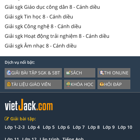
Giải sgk Giáo dục công dân 8 - Cánh diều
Giải sgk Tin học 8 - Cánh diều
Giải sgk Công nghệ 8 - Cánh diều
Giải sgk Hoạt động trải nghiệm 8 - Cánh diều
Giải sgk Âm nhạc 8 - Cánh diều
Dịch vụ nổi bật:
GIẢI BÀI TẬP SGK & SBT
SÁCH
THI ONLINE
TÀI LIỆU GIÁO VIÊN
KHÓA HỌC
HỎI ĐÁP
Giải bài tập:
Lớp 1-2-3
Lớp 4
Lớp 5
Lớp 6
Lớp 7
Lớp 8
Lớp 9
Lớp 10
Lớp 11
Lớp 12
Lập trình
Tiếng Anh