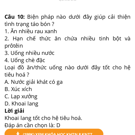
Câu 10:
Biện pháp nào dưới đây giúp cải thiện
tình trạng táo bón ?
1. Ăn nhiều rau xanh
2. Hạn chế thức ăn chứa nhiều tinh bột và
prôtêin
3. Uống nhiều nước
4. Uống chè đặc
Loại đồ ăn/thức uống nào dưới đây tốt cho hệ
tiêu hoá ?
A. Nước giải khát có ga
B. Xúc xích
C. Lạp xưởng
D. Khoai lang
Lời giải
Khoai lang tốt cho hệ tiêu hoá.
Đáp án cần chọn là: D
(199K) XEM KHÓA HỌC KHTN 8 KNTT