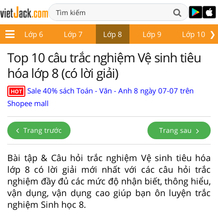
❯
 5
Lớp 6
Lớp 7
Lớp 8
Lớp 9
Lớp 10
Top 10 câu trắc nghiệm Vệ sinh tiêu
hóa lớp 8 (có lời giải)
Sale 40% sách Toán - Văn - Anh 8 ngày 07-07 trên
HOT
Shopee mall
Trang trước
Trang sau
Bài tập & Câu hỏi trắc nghiệm Vệ sinh tiêu hóa
lớp 8 có lời giải mới nhất với các câu hỏi trắc
nghiệm đầy đủ các mức độ nhận biết, thông hiểu,
vận dụng, vận dụng cao giúp bạn ôn luyện trắc
nghiệm Sinh học 8.