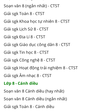
Soạn văn 8 (ngắn nhất) - CTST
Giải sgk Toán 8 - CTST
Giải sgk Khoa học tự nhiên 8 - CTST
Giải sgk Lịch Sử 8 - CTST
Giải sgk Địa Lí 8 - CTST
Giải sgk Giáo dục công dân 8 - CTST
Giải sgk Tin học 8 - CTST
Giải sgk Công nghệ 8 - CTST
Giải sgk Hoạt động trải nghiệm 8 - CTST
Giải sgk Âm nhạc 8 - CTST
Lớp 8 - Cánh diều
Soạn văn 8 Cánh diều (hay nhất)
Soạn văn 8 Cánh diều (ngắn nhất)
Giải sgk Toán 8 - Cánh diều