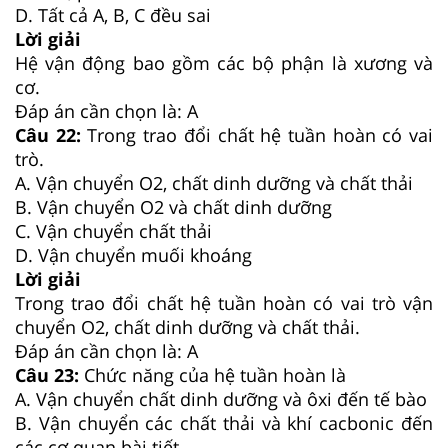
D. Tất cả A, B, C đều sai
Lời giải
Hệ vận động bao gồm các bộ phận là xương và
cơ.
Đáp án cần chọn là: A
Câu 22:
Trong trao đổi chất hệ tuần hoàn có vai
trò.
A. Vận chuyển O2, chất dinh dưỡng và chất thải
B. Vận chuyển O2 và chất dinh dưỡng
C. Vận chuyển chất thải
D. Vận chuyển muối khoáng
Lời giải
Trong trao đổi chất hệ tuần hoàn có vai trò vận
chuyển O2, chất dinh dưỡng và chất thải.
Đáp án cần chọn là: A
Câu 23:
Chức năng của hệ tuần hoàn là
A. Vận chuyển chất dinh dưỡng và ôxi đến tế bào
B. Vận chuyển các chất thải và khí cacbonic đến
các cơ quan bài tiết