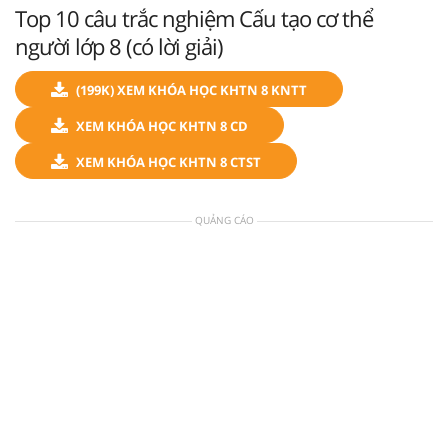
Top 10 câu trắc nghiệm Cấu tạo cơ thể
người lớp 8 (có lời giải)
(199K) XEM KHÓA HỌC KHTN 8 KNTT
XEM KHÓA HỌC KHTN 8 CD
XEM KHÓA HỌC KHTN 8 CTST
QUẢNG CÁO