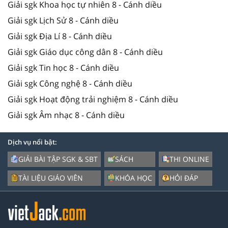
Giải sgk Khoa học tự nhiên 8 - Cánh diều
Giải sgk Lịch Sử 8 - Cánh diều
Giải sgk Địa Lí 8 - Cánh diều
Giải sgk Giáo dục công dân 8 - Cánh diều
Giải sgk Tin học 8 - Cánh diều
Giải sgk Công nghệ 8 - Cánh diều
Giải sgk Hoạt động trải nghiệm 8 - Cánh diều
Giải sgk Âm nhạc 8 - Cánh diều
Dịch vụ nổi bật:
GIẢI BÀI TẬP SGK & SBT
SÁCH
THI ONLINE
TÀI LIỆU GIÁO VIÊN
KHÓA HỌC
HỎI ĐÁP