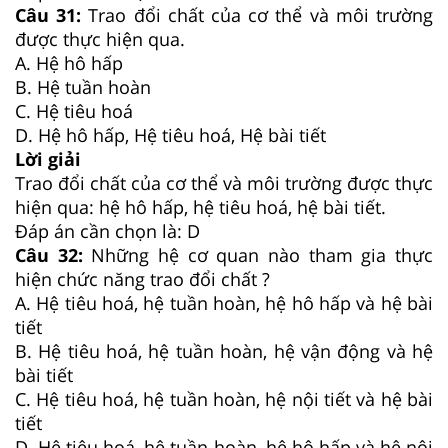
Câu 31:
Trao đổi chất của cơ thể và môi trường
được thực hiện qua.
A. Hệ hô hấp
B. Hệ tuần hoàn
C. Hệ tiêu hoá
D. Hệ hô hấp, Hệ tiêu hoá, Hệ bài tiết
Lời giải
Trao đổi chất của cơ thể và môi trường được thực
hiện qua: hệ hô hấp, hệ tiêu hoá, hệ bài tiết.
Đáp án cần chọn là: D
Câu 32:
Những hệ cơ quan nào tham gia thực
hiện chức năng trao đổi chất ?
A. Hệ tiêu hoá, hệ tuần hoàn, hệ hô hấp và hệ bài
tiết
B. Hệ tiêu hoá, hệ tuần hoàn, hệ vận động và hệ
bài tiết
C. Hệ tiêu hoá, hệ tuần hoàn, hệ nội tiết và hệ bài
tiết
D. Hệ tiêu hoá, hệ tuần hoàn, hệ hô hấp và hệ nội