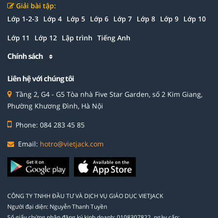
Giải bài tập:
Lớp 1-2-3
Lớp 4
Lớp 5
Lớp 6
Lớp 7
Lớp 8
Lớp 9
Lớp 10
Lớp 11
Lớp 12
Lập trình
Tiếng Anh
Chính sách
Liên hệ với chúng tôi
Tầng 2, G4 - G5 Tòa nhà Five Star Garden, số 2 Kim Giang,
Phường Khương Đình, Hà Nội
Phone: 084 283 45 85
Email:
hotro@vietjack.com
CÔNG TY TNHH ĐẦU TƯ VÀ DỊCH VỤ GIÁO DỤC VIETJACK
Người đại diện: Nguyễn Thanh Tuyền
Số giấy chứng nhận đăng ký kinh doanh: 0108307822, ngày cấp: