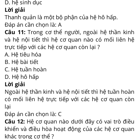
D. hệ sinh dục
Lời giải
Thanh quản là một bộ phận của hệ hô hấp.
Đáp án cần chọn là: A
Câu 11:
Trong cơ thể người, ngoài hệ thần kinh
và hệ nội tiết thì hệ cơ quan nào có mối liên hệ
trực tiếp với các hệ cơ quan còn lại ?
A. Hệ tiêu hóa
B. Hệ bài tiết
C. Hệ tuần hoàn
D. Hệ hô hấp
Lời giải
Ngoài hệ thần kinh và hệ nội tiết thì hệ tuần hoàn
có mối liên hệ trực tiếp với các hệ cơ quan còn
lại
Đáp án cần chọn là: C
Câu 12:
Hệ cơ quan nào dưới đây có vai trò điều
khiển và điều hòa hoạt động của các hệ cơ quan
khác trong cơ thể ?