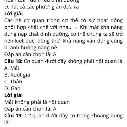
D. Tất cả các phương án đưa ra
Lời giải
Các hệ cơ quan trong cơ thể có sự hoạt động
phối hợp chặt chẽ với nhau → Khi mất khả năng
dung nạp chất dinh dưỡng, cơ thể chúng ta sẽ trở
nên kiệt quệ, đồng thời khả năng vận động cũng
bị ảnh hưởng nặng nề.
Đáp án cần chọn là: A
Câu 18:
Cơ quan dưới đây không phải nội quan là
A. Mắt
B. Ruột già
C. Thận
D. Gan
Lời giải
Mắt không phải là nội quan
Đáp án cần chọn là: A
Câu 19:
Cơ quan dưới đây có trong khoang bụng
là: