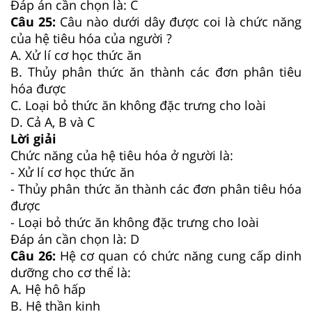
Đáp án cần chọn là: C
Câu 25:
Câu nào dưới dây được coi là chức năng
của hệ tiêu hóa của người ?
A. Xử lí cơ học thức ăn
B. Thủy phân thức ăn thành các đơn phân tiêu
hóa được
C. Loại bỏ thức ăn không đặc trưng cho loài
D. Cả A, B và C
Lời giải
Chức năng của hệ tiêu hóa ở người là:
- Xử lí cơ học thức ăn
- Thủy phân thức ăn thành các đơn phân tiêu hóa
được
- Loại bỏ thức ăn không đặc trưng cho loài
Đáp án cần chọn là: D
Câu 26:
Hệ cơ quan có chức năng cung cấp dinh
dưỡng cho cơ thể là:
A. Hệ hô hấp
B. Hệ thần kinh