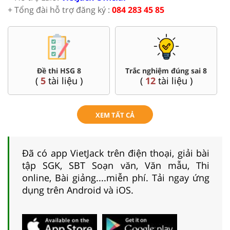
+ Tổng đài hỗ trợ đăng ký :
084 283 45 85
Đề thi HSG 8
Trắc nghiệm đúng sai 8
(
5
tài liệu )
(
12
tài liệu )
XEM TẤT CẢ
Đã có app VietJack trên điện thoại, giải bài
tập SGK, SBT Soạn văn, Văn mẫu, Thi
online, Bài giảng....miễn phí. Tải ngay ứng
dụng trên Android và iOS.