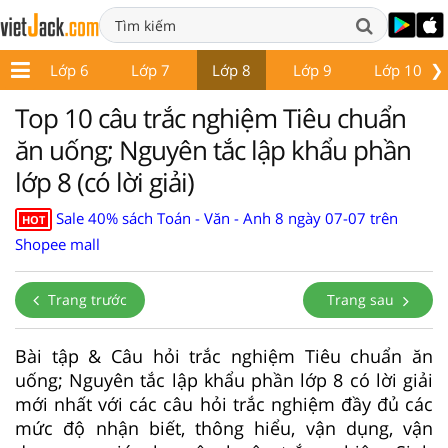
❯
 5
Lớp 6
Lớp 7
Lớp 8
Lớp 9
Lớp 10
Top 10 câu trắc nghiệm Tiêu chuẩn
ăn uống; Nguyên tắc lập khẩu phần
lớp 8 (có lời giải)
Sale 40% sách Toán - Văn - Anh 8 ngày 07-07 trên
HOT
Shopee mall
Trang trước
Trang sau
Bài tập & Câu hỏi trắc nghiệm Tiêu chuẩn ăn
uống; Nguyên tắc lập khẩu phần lớp 8 có lời giải
mới nhất với các câu hỏi trắc nghiệm đầy đủ các
mức độ nhận biết, thông hiểu, vận dụng, vận