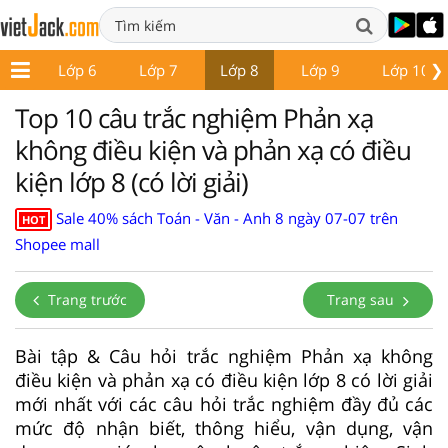
❯
p 5
Lớp 6
Lớp 7
Lớp 8
Lớp 9
Lớp 10
Top 10 câu trắc nghiệm Phản xạ
không điều kiện và phản xạ có điều
kiện lớp 8 (có lời giải)
Sale 40% sách Toán - Văn - Anh 8 ngày 07-07 trên
HOT
Shopee mall
Trang trước
Trang sau
Bài tập & Câu hỏi trắc nghiệm Phản xạ không
điều kiện và phản xạ có điều kiện lớp 8 có lời giải
mới nhất với các câu hỏi trắc nghiệm đầy đủ các
mức độ nhận biết, thông hiểu, vận dụng, vận