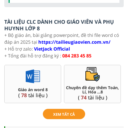
TÀI LIỆU CLC DÀNH CHO GIÁO VIÊN VÀ PHỤ
HUYNH LỚP 8
+ Bộ giáo án, bài giảng powerpoint, đề thi file word có
đáp án 2025 tại
https://tailieugiaovien.com.vn/
+ Hỗ trợ zalo:
VietJack Official
+ Tổng đài hỗ trợ đăng ký :
084 283 45 85
Đề thi HSG 8
Trắc nghiệm đúng sai 8
(
5
tài liệu )
(
12
tài liệu )
XEM TẤT CẢ