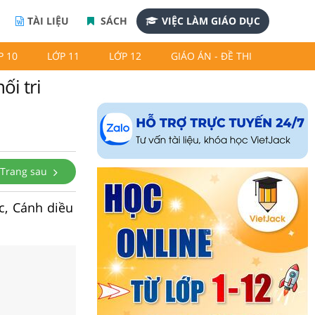
TÀI LIỆU
SÁCH
VIỆC LÀM GIÁO DỤC
P 10
LỚP 11
LỚP 12
GIÁO ÁN - ĐỀ THI
ối tri
Trang sau
ức, Cánh diều