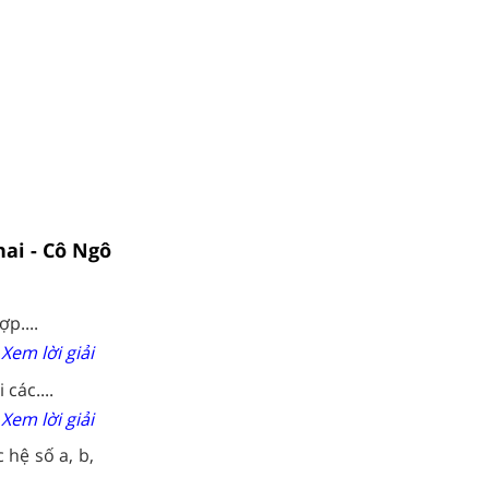
hai - Cô Ngô
p....
Xem lời giải
các....
Xem lời giải
 hệ số a, b,