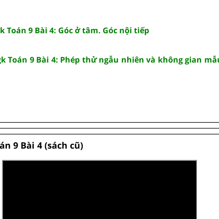
gk Toán 9 Bài 4: Góc ở tâm. Góc nội tiếp
sgk Toán 9 Bài 4: Phép thử ngẫu nhiên và không gian mẫ
án 9 Bài 4 (sách cũ)