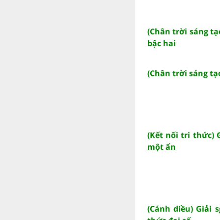
(Chân trời sáng tạ
bậc hai
(Chân trời sáng tạ
(Kết nối tri thức)
một ẩn
(Cánh diều) Giải 