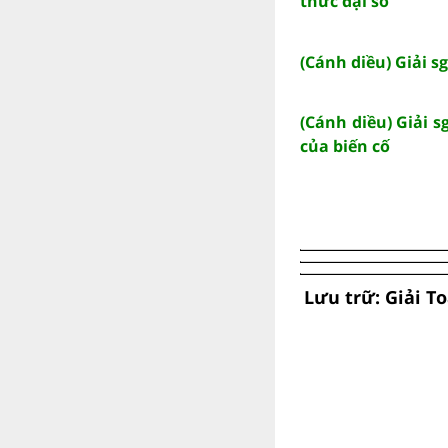
thức đại số
(Cánh diều) Giải s
(Cánh diều) Giải 
của biến cố
Lưu trữ: Giải To