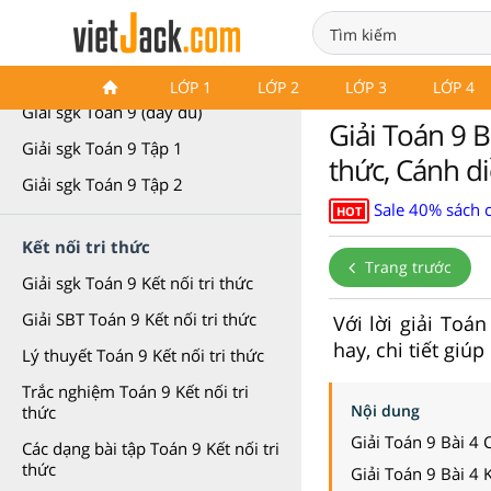
Toán 9
LỚP 1
LỚP 2
LỚP 3
LỚP 4
Giải sgk Toán 9 (đầy đủ)
Giải Toán 9 Bà
Giải sgk Toán 9 Tập 1
thức, Cánh d
Giải sgk Toán 9 Tập 2
Sale 40% sách 
HOT
Kết nối tri thức
Trang trước
Giải sgk Toán 9 Kết nối tri thức
Giải SBT Toán 9 Kết nối tri thức
Với lời giải Toá
hay, chi tiết giú
Lý thuyết Toán 9 Kết nối tri thức
Trắc nghiệm Toán 9 Kết nối tri
Nội dung
thức
Giải Toán 9 Bài 4 
Các dạng bài tập Toán 9 Kết nối tri
thức
Giải Toán 9 Bài 4 K