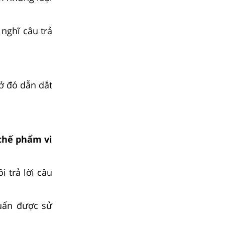
nghĩ câu trả
sở đó dẫn dắt
 chế phẩm vi
 trả lời câu
huẩn được sử