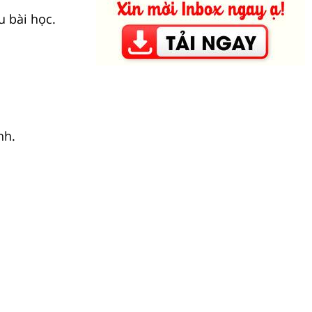
u bài học.
nh.