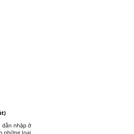
t)
ỏi dẫn nhập ở
ồm những loại