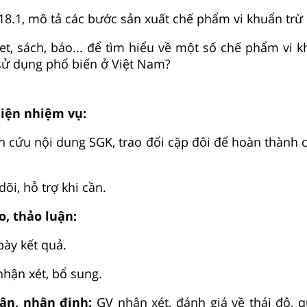
18.1, mô tả các bước sản xuất chế phẩm vi khuẩn trừ
et, sách, báo... để tìm hiểu về một số chế phẩm vi k
sử dụng phổ biến ở Việt Nam?
hiện nhiệm vụ:
n cứu nội dung SGK, trao đổi cặp đôi để hoàn thành c
dõi, hỗ trợ khi cần.
o, thảo luận:
bày kết quả.
nhận xét, bổ sung.
uận, nhận định:
GV nhận xét, đánh giá về thái độ, q