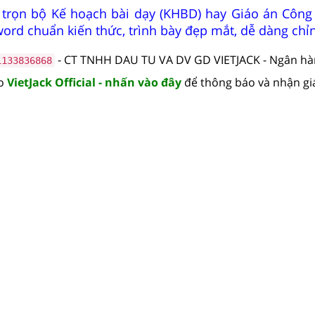
 trọn bộ Kế hoạch bài dạy (KHBD) hay Giáo án Công
 word chuẩn kiến thức, trình bày đẹp mắt, dễ dàng chỉ
- CT TNHH DAU TU VA DV GD VIETJACK - Ngân h
1133836868
lo
VietJack Official - nhấn vào đây
để thông báo và nhận gi