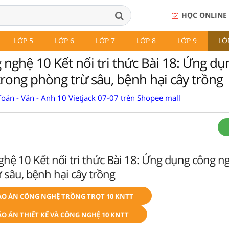
HỌC ONLINE
LỚP 5
LỚP 6
LỚP 7
LỚP 8
LỚP 9
LỚ
 nghệ 10 Kết nối tri thức Bài 18: Ứng dụ
trong phòng trừ sâu, bệnh hại cây trồng
oán - Văn - Anh 10 Vietjack 07-07 trên Shopee mall
hệ 10 Kết nối tri thức Bài 18: Ứng dụng công ng
 sâu, bệnh hại cây trồng
ÁO ÁN CÔNG NGHỆ TRỒNG TRỌT 10 KNTT
O ÁN THIẾT KẾ VÀ CÔNG NGHỆ 10 KNTT