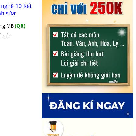
 nghệ 10 Kết
nh sửa:
àng MB
(QR)
áo án