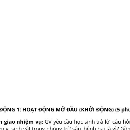
ĐỘNG 1: HOẠT ĐỘNG MỞ ĐẦU (KHỞI ĐỘNG) (5 phú
n giao nhiệm vụ:
GV yêu cầu học sinh trả lời câu h
m vi sinh vật trong phòng trừ sâu, bệnh hại là gì? G