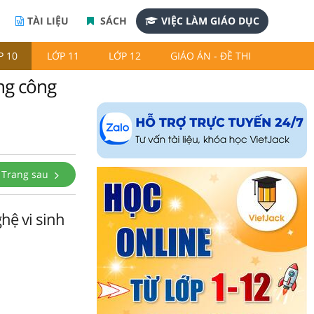
TÀI LIỆU
SÁCH
VIỆC LÀM GIÁO DỤC
P 10
LỚP 11
LỚP 12
GIÁO ÁN - ĐỀ THI
ng công
Trang sau
hệ vi sinh