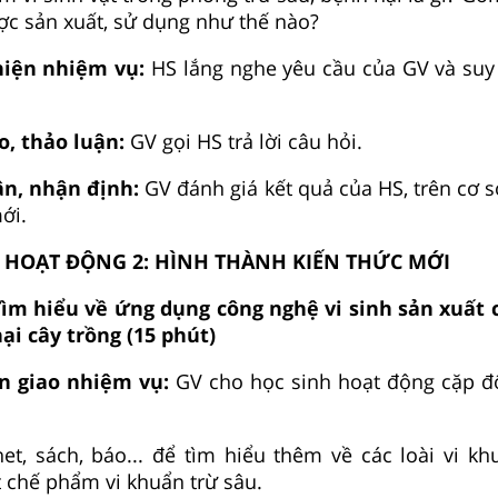
c sản xuất, sử dụng như thế nào?
 hiện nhiệm vụ:
HS lắng nghe yêu cầu của GV và suy 
o, thảo luận:
GV gọi HS trả lời câu hỏi.
uận, nhận định:
GV đánh giá kết quả của HS, trên cơ 
ới.
HOẠT ĐỘNG 2: HÌNH THÀNH KIẾN THỨC MỚI
Tìm hiểu về ứng dụng công nghệ vi sinh sản xuất
ại cây trồng (15 phút)
ển giao nhiệm vụ:
GV cho học sinh hoạt động cặp đôi
et, sách, báo... để tìm hiểu thêm về các loài vi k
 chế phẩm vi khuẩn trừ sâu.