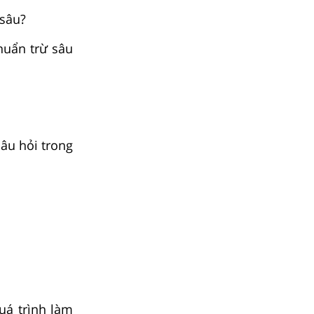
 sâu?
huẩn trừ sâu
âu hỏi trong
uá trình làm