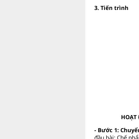
3. Tiến trình
HOẠT 
- Bước 1: Chuyể
đầu bài: Chế phẩ