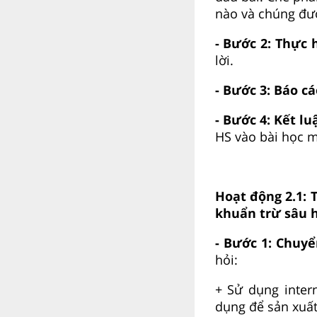
nào và chúng đượ
- Bước 2: Thực
lời.
- Bước 3: Báo cá
- Bước 4: Kết l
HS vào bài học m
Hoạt động 2.1: 
khuẩn trừ sâu h
- Bước 1: Chuy
hỏi:
+ Sử dụng intern
dụng để sản xuất