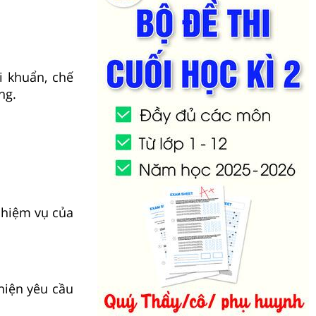
i khuẩn, chế
ng.
nhiệm vụ của
hiện yêu cầu