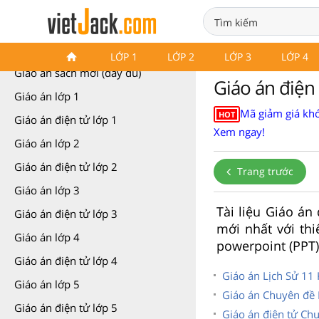
Giáo án các môn học (các lớp)
LỚP 1
LỚP 2
LỚP 3
LỚP 4
Giáo án sách mới (đầy đủ)
Giáo án điện 
Giáo án lớp 1
Mã giảm giá khó
HOT
Giáo án điện tử lớp 1
Xem ngay!
Giáo án lớp 2
Giáo án điện tử lớp 2
Trang trước
Giáo án lớp 3
Tài liệu Giáo án 
Giáo án điện tử lớp 3
mới nhất với thi
Giáo án lớp 4
powerpoint (PPT)
Giáo án điện tử lớp 4
Giáo án Lịch Sử 11 K
Giáo án lớp 5
Giáo án Chuyên đề L
Giáo án điện tử lớp 5
Giáo án điện tử Chu