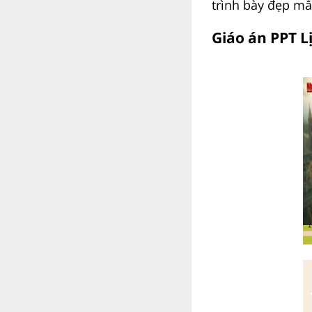
trình bày đẹp mắ
Giáo án PPT L