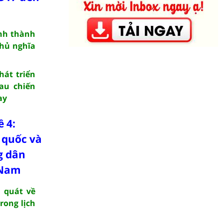
ình thành
chủ nghĩa
hát triển
au chiến
ay
 4:
 quốc và
g dân
t Nam
i quát về
rong lịch