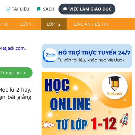
TÀI LIỆU
SÁCH
VIỆC LÀM GIÁO DỤC
P 10
LỚP 11
LỚP 12
GIÁO ÁN - ĐỀ THI
ietjack.com.
Trang sau
Học kì 2 hay,
ạn bài giảng