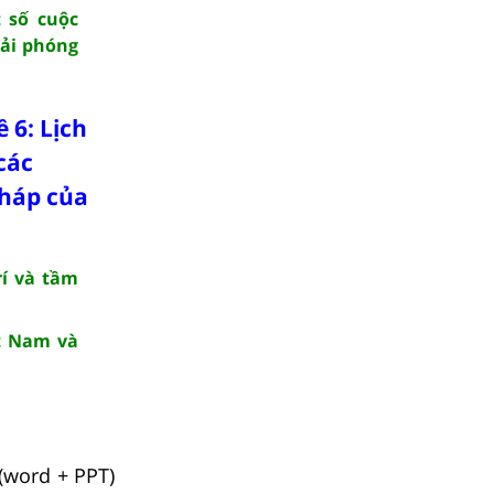
t số cuộc
iải phóng
 6: Lịch
các
pháp của
rí và tầm
ệt Nam và
(word + PPT)