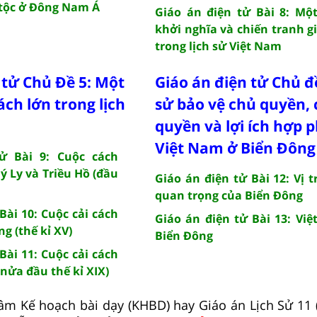
 tộc ở Đông Nam Á
Giáo án điện tử Bài 8: Mộ
khởi nghĩa và chiến tranh g
trong lịch sử Việt Nam
 tử Chủ Đề 5: Một
Giáo án điện tử Chủ đề
ách lớn trong lịch
sử bảo vệ chủ quyền, 
quyền và lợi ích hợp 
Việt Nam ở Biển Đông
ử Bài 9: Cuộc cách
 Ly và Triều Hồ (đầu
Giáo án điện tử Bài 12: Vị t
quan trọng của Biển Đông
Bài 10: Cuộc cải cách
Giáo án điện tử Bài 13: Vi
g (thế kỉ XV)
Biển Đông
Bài 11: Cuộc cải cách
nửa đầu thế kỉ XIX)
âm Kế hoạch bài dạy (KHBD) hay Giáo án Lịch Sử 11 