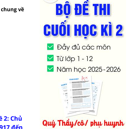
ề chung về
ề 2: Chủ
1917 đến