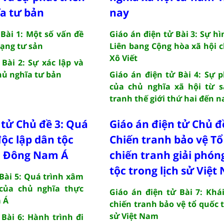
a tư bản
nay
 Bài 1: Một số vấn đề
Giáo án điện tử Bài 3: Sự h
ạng tư sản
Liên bang Cộng hòa xã hội 
Xô Viết
 Bài 2: Sự xác lập và
hủ nghĩa tư bản
Giáo án điện tử Bài 4: Sự p
của chủ nghĩa xã hội từ s
tranh thế giới thứ hai đến n
 tử Chủ đề 3: Quá
Giáo án điện tử Chủ đề
độc lập dân tộc
Chiến tranh bảo vệ Tổ
c Đông Nam Á
chiến tranh giải phón
tộc trong lịch sử Việ
 Bài 5: Quá trình xâm
 của chủ nghĩa thực
Giáo án điện tử Bài 7: Khá
 Á
chiến tranh bảo vệ tổ quốc t
sử Việt Nam
 Bài 6: Hành trình đi