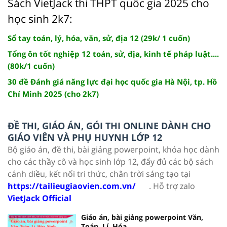
Sách VietJack thi THPT quốc gia 2025 cho
học sinh 2k7:
Sổ tay toán, lý, hóa, văn, sử, địa 12 (29k/ 1 cuốn)
Tổng ôn tốt nghiệp 12 toán, sử, địa, kinh tế pháp luật....
(80k/1 cuốn)
30 đề Đánh giá năng lực đại học quốc gia Hà Nội, tp. Hồ
Chí Minh 2025 (cho 2k7)
ĐỀ THI, GIÁO ÁN, GÓI THI ONLINE DÀNH CHO
GIÁO VIÊN VÀ PHỤ HUYNH LỚP 12
Bộ giáo án, đề thi, bài giảng powerpoint, khóa học dành
cho các thầy cô và học sinh lớp 12, đẩy đủ các bộ sách
cánh diều, kết nối tri thức, chân trời sáng tạo tại
https://tailieugiaovien.com.vn/
. Hỗ trợ zalo
VietJack Official
Giáo án, bài giảng powerpoint Văn,
Toán, Lí, Hóa....