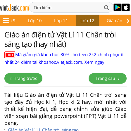
❯
Lớp 9
Lớp 10
Lớp 11
Lớp 12
Giáo án - Đề
Giáo án điện tử Vật Lí 11 Chân trời
sáng tạo (hay nhất)
Mã giảm giá khóa học 30% cho teen 2k2 chinh phục ít
HOT
nhất 24 điểm tại khoahoc.vietjack.com. Xem ngay!
Trang trước
Trang sau
Tài liệu Giáo án điện tử Vật Lí 11 Chân trời sáng
tạo đầy đủ Học kì 1, Học kì 2 hay, mới nhất với
thiết kế hiện đại, dễ dàng chỉnh sửa giúp Giáo
viên soạn bài giảng powerpoint (PPT) Vật Lí 11 dễ
dàng.
Giáo án Vật lí 11 Chân trời sáng tạo