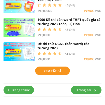
4.5
(243)
799,000ĐS
199,000
VNĐ
1000 Đề thi bản word THPT quốc gia cá
trường 2023 Toán, Lí, Hóa....
4.5
(243)
799,000Đ
199,000
VNĐ
Đề thi thử DGNL (bản word) các
trường 2023
4.5
(243)
799,000Đ
199,000
VNĐ
XEM TẤT CẢ
Trang trước
Trang sau