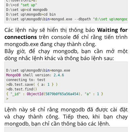
C
:
\Users\XYZ
>
d
:
D
:
\>cd 
"set up"
D
:
\set up
>
cd mongodb

D
:
\set up\mongodb
>
cd bin

D
:
\set up\mongodb\b
in
>
mongod
.
exe 
--
dbpath 
"d:\set up\mongodb\
Các lệnh này sẽ hiển thị thông báo
Waiting for
connections
trên console để chỉ rằng tiến trình
mongodb.exe đang chạy thành công.
Bây giờ, để chạy mongodb, bạn cần mở một
dòng nhắc lệnh khác và thông báo lệnh sau:
D
:
\set up\mongodb\b
in
>
mongo
.
MongoDB
 shell version
:
2.4
.
6
connecting to
:
>
db
.
test
.
save
(
{
 a
:
1
}
)
>
db
.
test
.
find
()
{
"_id"
:
ObjectId
(
5879b0f65a56a454
),
"a"
:
1
}
>
Lệnh này sẽ chỉ rằng mongodb đã được cài đặt
và chạy thành công. Tiếp theo, khi bạn chạy
mongodb, bạn chỉ cần thông báo các lệnh.