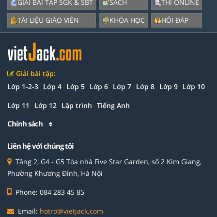
GIẢI BÀI TẬP SGK & SBT
SÁCH
THI ONLINE
TÀI LIỆU GIÁO VIÊN
KHÓA HỌC
HỎI ĐÁP
Giải bài tập:
Lớp 1-2-3
Lớp 4
Lớp 5
Lớp 6
Lớp 7
Lớp 8
Lớp 9
Lớp 10
Lớp 11
Lớp 12
Lập trình
Tiếng Anh
Chính sách
Liên hệ với chúng tôi
Tầng 2, G4 - G5 Tòa nhà Five Star Garden, số 2 Kim Giang,
Phường Khương Đình, Hà Nội
Phone: 084 283 45 85
Email:
hotro@vietjack.com