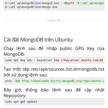
D
:
\set up\mongodb\b
in
>
mongod
.
exe 
--
dbpath 
"d:\set up\mongodb\
D
:
\set up\mongodb\b
in
>
mongo
.
exe
QUẢNG CÁO
Cài đặt MongoDB trên Ubuntu
Chạy lệnh sau để nhập public GPG Key của
MongoDB:
sudo apt
-
key adv 
--
keyserver hkp
:
//keyserver.ubuntu.com:80 --
Tạo một tệp /etc/apt/sources.list.d/mongodb.list
bởi sử dụng lệnh sau:
echo 
'deb http://downloads-distro.mongodb.org/repo/ubuntu-ups
Bây giờ, thông báo lệnh sau để cập nhật
Repository:
sudo apt
-
get
 update