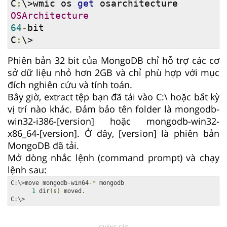
C
:
\>wmic os 
get
OSArchitecture
64
-
bit

C
:
\>
Phiên bản 32 bit của MongoDB chỉ hỗ trợ các cơ
sở dữ liệu nhỏ hơn 2GB và chỉ phù hợp với mục
đích nghiên cứu và tính toán.
Bây giờ, extract tệp bạn đã tải vào C:\ hoặc bất kỳ
vị trí nào khác. Đảm bảo tên folder là mongodb-
win32-i386-[version] hoặc mongodb-win32-
x86_64-[version]. Ở đây, [version] là phiên bản
MongoDB đã tải.
Mở dòng nhắc lệnh (command prompt) và chạy
lệnh sau:
C
:
\>move mongodb
-
win64
-*
 mongodb

1
 dir
(
s
)
 moved
.
C
:
\>
QUẢNG CÁO