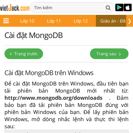
❯
ớp 9
Lớp 10
Lớp 11
Lớp 12
Giáo án - Đề thi
Cài đặt MongoDB
Trang trước
Trang sau
Cài đặt MongoDB trên Windows
Để cài đặt MongoDB trên Windows, đầu tiên bạn
tải phiên bản MongoDB mới nhất từ:
http://www.mongodb.org/downloads
. Đảm
bảo bạn đã tải phiên bản MongoDB đúng với
phiên bản Windows của bạn. Để lấy phiên bản
Windows, mở dòng nhắc lệnh và thực thi lệnh
sau: