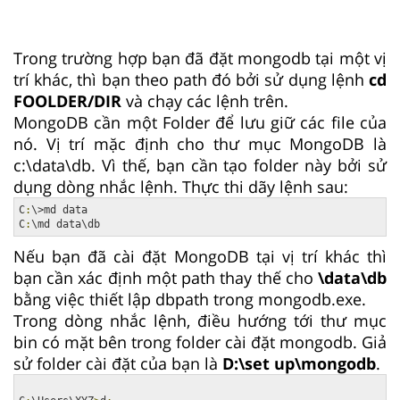
Trong trường hợp bạn đã đặt mongodb tại một vị
trí khác, thì bạn theo path đó bởi sử dụng lệnh
cd
FOOLDER/DIR
và chạy các lệnh trên.
MongoDB cần một Folder để lưu giữ các file của
nó. Vị trí mặc định cho thư mục MongoDB là
c:\data\db. Vì thế, bạn cần tạo folder này bởi sử
dụng dòng nhắc lệnh. Thực thi dãy lệnh sau:
C
:
\>md data

C
:
\md data\db
Nếu bạn đã cài đặt MongoDB tại vị trí khác thì
bạn cần xác định một path thay thế cho
\data\db
bằng việc thiết lập dbpath trong mongodb.exe.
Trong dòng nhắc lệnh, điều hướng tới thư mục
bin có mặt bên trong folder cài đặt mongodb. Giả
sử folder cài đặt của bạn là
D:\set up\mongodb
.