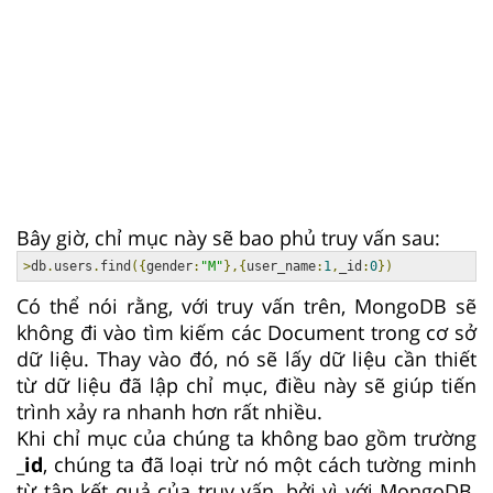
Bây giờ, chỉ mục này sẽ bao phủ truy vấn sau:
>
db
.
users
.
find
({
gender
:
"M"
},{
user_name
:
1
,
_id
:
0
})
Có thể nói rằng, với truy vấn trên, MongoDB sẽ
không đi vào tìm kiếm các Document trong cơ sở
dữ liệu. Thay vào đó, nó sẽ lấy dữ liệu cần thiết
từ dữ liệu đã lập chỉ mục, điều này sẽ giúp tiến
trình xảy ra nhanh hơn rất nhiều.
Khi chỉ mục của chúng ta không bao gồm trường
_id
, chúng ta đã loại trừ nó một cách tường minh
từ tập kết quả của truy vấn, bởi vì với MongoDB,