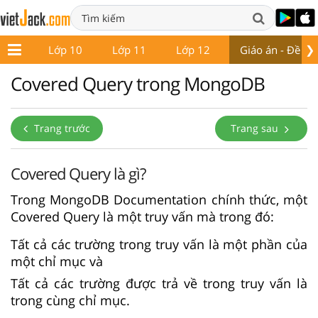
❯
ớp 9
Lớp 10
Lớp 11
Lớp 12
Giáo án - Đề thi
Covered Query trong MongoDB
Trang trước
Trang sau
Covered Query là gì?
Trong MongoDB Documentation chính thức, một
Covered Query là một truy vấn mà trong đó:
Tất cả các trường trong truy vấn là một phần của
một chỉ mục và
Tất cả các trường được trả về trong truy vấn là
trong cùng chỉ mục.