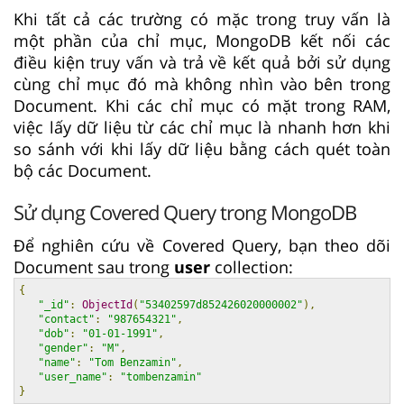
Khi tất cả các trường có mặc trong truy vấn là
một phần của chỉ mục, MongoDB kết nối các
điều kiện truy vấn và trả về kết quả bởi sử dụng
cùng chỉ mục đó mà không nhìn vào bên trong
Document. Khi các chỉ mục có mặt trong RAM,
việc lấy dữ liệu từ các chỉ mục là nhanh hơn khi
so sánh với khi lấy dữ liệu bằng cách quét toàn
bộ các Document.
Sử dụng Covered Query trong MongoDB
Để nghiên cứu về Covered Query, bạn theo dõi
Document sau trong
user
collection:
{
"_id"
:
ObjectId
(
"53402597d852426020000002"
),
"contact"
:
"987654321"
,
"dob"
:
"01-01-1991"
,
"gender"
:
"M"
,
"name"
:
"Tom Benzamin"
,
"user_name"
:
"tombenzamin"
}