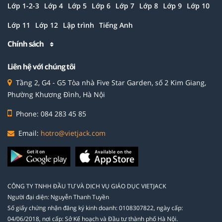
Lớp 1-2-3
Lớp 4
Lớp 5
Lớp 6
Lớp 7
Lớp 8
Lớp 9
Lớp 10
Lớp 11
Lớp 12
Lập trình
Tiếng Anh
Chính sách
Liên hệ với chúng tôi
Tầng 2, G4 - G5 Tòa nhà Five Star Garden, số 2 Kim Giang,
Phường Khương Đình, Hà Nội
Phone: 084 283 45 85
Email:
hotro@vietjack.com
CÔNG TY TNHH ĐẦU TƯ VÀ DỊCH VỤ GIÁO DỤC VIETJACK
Người đại diện: Nguyễn Thanh Tuyền
Số giấy chứng nhận đăng ký kinh doanh: 0108307822, ngày cấp:
04/06/2018, nơi cấp: Sở Kế hoạch và Đầu tư thành phố Hà Nội.