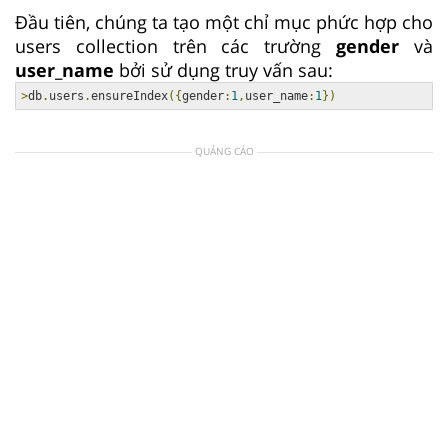
Đầu tiên, chúng ta tạo một chỉ mục phức hợp cho
users collection trên các trường
gender
và
user_name
bởi sử dụng truy vấn sau:
>
db
.
users
.
ensureIndex
({
gender
:
1
,
user_name
:
1
})
QUẢNG CÁO