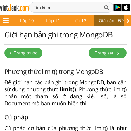
❯
ớp 9
Lớp 10
Lớp 11
Lớp 12
Giáo án - Đề thi
Giới hạn bản ghi trong MongoDB
Trang trước
Trang sau
Phương thức limit() trong MongoDB
Để giới hạn các bản ghi trong MongoDB, bạn cần
sử dụng phương thức
limit()
. Phương thức limit()
nhận một tham số ở dạng kiểu số, là số
Document mà bạn muốn hiển thị.
Cú pháp
Cú pháp cơ bản của phương thức limit() là như