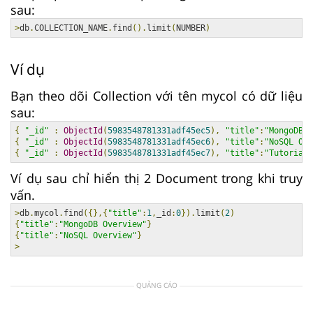
sau:
>
db
.
COLLECTION_NAME
.
find
().
limit
(
NUMBER
)
Ví dụ
Bạn theo dõi Collection với tên mycol có dữ liệu
sau:
{
"_id"
:
ObjectId
(
5983548781331adf45ec5
),
"title"
:
"MongoDB O
{
"_id"
:
ObjectId
(
5983548781331adf45ec6
),
"title"
:
"NoSQL Ove
{
"_id"
:
ObjectId
(
5983548781331adf45ec7
),
"title"
:
"Tutorials
Ví dụ sau chỉ hiển thị 2 Document trong khi truy
vấn.
>
db
.
mycol
.
find
({},{
"title"
:
1
,
_id
:
0
}).
limit
(
2
)
{
"title"
:
"MongoDB Overview"
}
{
"title"
:
"NoSQL Overview"
}
>
QUẢNG CÁO