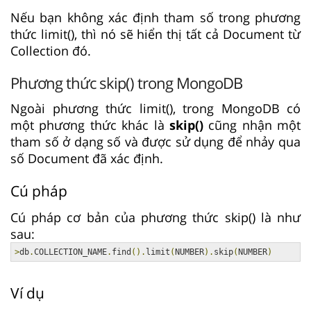
Nếu bạn không xác định tham số trong phương
thức limit(), thì nó sẽ hiển thị tất cả Document từ
Collection đó.
Phương thức skip() trong MongoDB
Ngoài phương thức limit(), trong MongoDB có
một phương thức khác là
skip()
cũng nhận một
tham số ở dạng số và được sử dụng để nhảy qua
số Document đã xác định.
Cú pháp
Cú pháp cơ bản của phương thức skip() là như
sau:
>
db
.
COLLECTION_NAME
.
find
().
limit
(
NUMBER
).
skip
(
NUMBER
)
Ví dụ