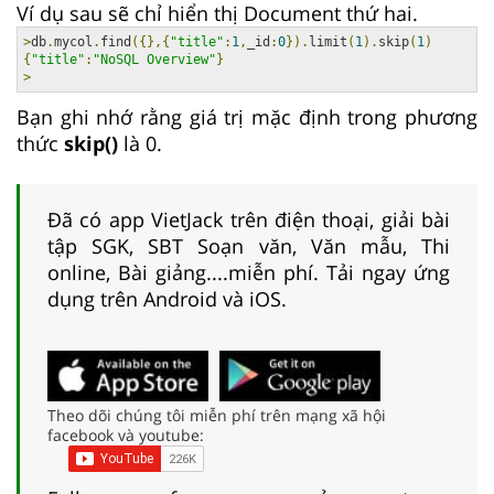
Ví dụ sau sẽ chỉ hiển thị Document thứ hai.
>
db
.
mycol
.
find
({},{
"title"
:
1
,
_id
:
0
}).
limit
(
1
).
skip
(
1
)
{
"title"
:
"NoSQL Overview"
}
>
Bạn ghi nhớ rằng giá trị mặc định trong phương
thức
skip()
là 0.
Đã có app VietJack trên điện thoại, giải bài
tập SGK, SBT Soạn văn, Văn mẫu, Thi
online, Bài giảng....miễn phí. Tải ngay ứng
dụng trên Android và iOS.
Theo dõi chúng tôi miễn phí trên mạng xã hội
facebook và youtube: