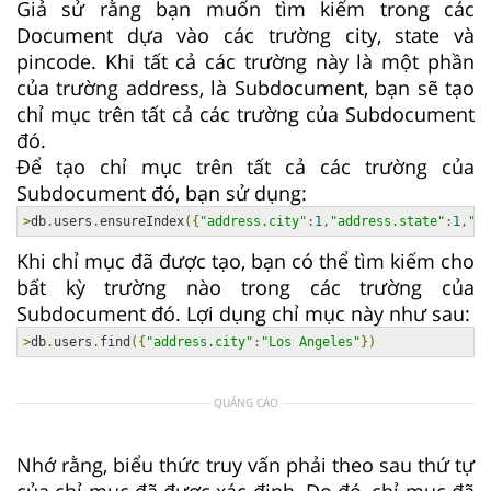
Giả sử rằng bạn muốn tìm kiếm trong các
Document dựa vào các trường city, state và
pincode. Khi tất cả các trường này là một phần
của trường address, là Subdocument, bạn sẽ tạo
chỉ mục trên tất cả các trường của Subdocument
đó.
Để tạo chỉ mục trên tất cả các trường của
Subdocument đó, bạn sử dụng:
>
db
.
users
.
ensureIndex
({
"address.city"
:
1
,
"address.state"
:
1
,
"ad
Khi chỉ mục đã được tạo, bạn có thể tìm kiếm cho
bất kỳ trường nào trong các trường của
Subdocument đó. Lợi dụng chỉ mục này như sau:
>
db
.
users
.
find
({
"address.city"
:
"Los Angeles"
})
QUẢNG CÁO
Nhớ rằng, biểu thức truy vấn phải theo sau thứ tự
của chỉ mục đã được xác định. Do đó, chỉ mục đã