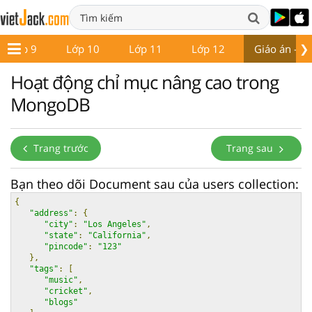
❯
Lớp 9
Lớp 10
Lớp 11
Lớp 12
Giáo án - Đề
Hoạt động chỉ mục nâng cao trong
MongoDB
Trang trước
Trang sau
Bạn theo dõi Document sau của users collection:
{
"address"
:
{
"city"
:
"Los Angeles"
,
"state"
:
"California"
,
"pincode"
:
"123"
},
"tags"
:
[
"music"
,
"cricket"
,
"blogs"