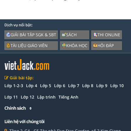
Dịch vụ nổi bật:
GIẢI BÀI TẬP SGK & SBT
SÁCH
THI ONLINE
TÀI LIỆU GIÁO VIÊN
KHÓA HỌC
HỎI ĐÁP
Giải bài tập:
Lớp 1-2-3
Lớp 4
Lớp 5
Lớp 6
Lớp 7
Lớp 8
Lớp 9
Lớp 10
Lớp 11
Lớp 12
Lập trình
Tiếng Anh
Chính sách
Liên hệ với chúng tôi
Tầng 2, G4 - G5 Tòa nhà Five Star Garden, số 2 Kim Giang,