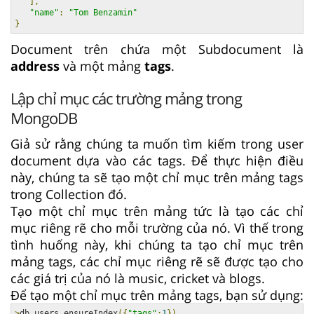
],
"name"
:
"Tom Benzamin"
}
Document trên chứa một Subdocument là
address
và một mảng
tags
.
Lập chỉ mục các trường mảng trong
MongoDB
Giả sử rằng chúng ta muốn tìm kiếm trong user
document dựa vào các tags. Để thực hiện điều
này, chúng ta sẽ tạo một chỉ mục trên mảng tags
trong Collection đó.
Tạo một chỉ mục trên mảng tức là tạo các chỉ
mục riêng rẽ cho mỗi trường của nó. Vì thế trong
tình huống này, khi chúng ta tạo chỉ mục trên
mảng tags, các chỉ mục riêng rẽ sẽ được tạo cho
các giá trị của nó là music, cricket và blogs.
Để tạo một chỉ mục trên mảng tags, bạn sử dụng:
>
db
.
users
.
ensureIndex
({
"tags"
:
1
})