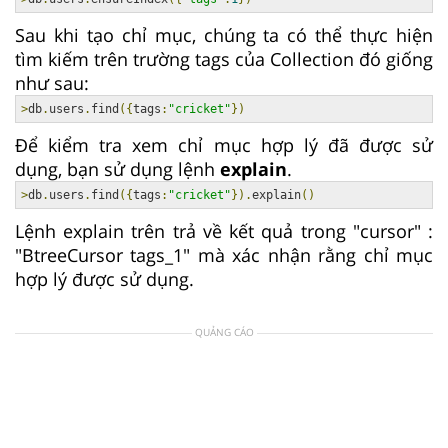
Sau khi tạo chỉ mục, chúng ta có thể thực hiện
tìm kiếm trên trường tags của Collection đó giống
như sau:
>
db
.
users
.
find
({
tags
:
"cricket"
})
Để kiểm tra xem chỉ mục hợp lý đã được sử
dụng, bạn sử dụng lệnh
explain
.
>
db
.
users
.
find
({
tags
:
"cricket"
}).
explain
()
Lệnh explain trên trả về kết quả trong "cursor" :
"BtreeCursor tags_1" mà xác nhận rằng chỉ mục
hợp lý được sử dụng.
QUẢNG CÁO