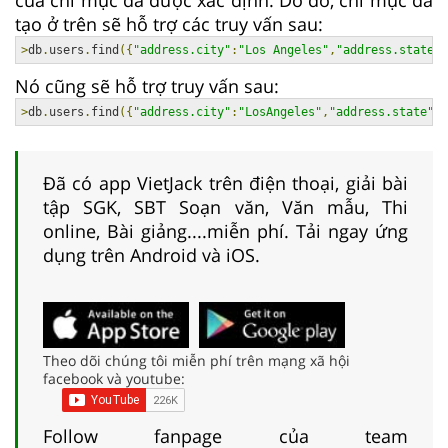
tạo ở trên sẽ hỗ trợ các truy vấn sau:
>
db
.
users
.
find
({
"address.city"
:
"Los Angeles"
,
"address.state"
:
Nó cũng sẽ hỗ trợ truy vấn sau:
>
db
.
users
.
find
({
"address.city"
:
"LosAngeles"
,
"address.state"
:
"
Đã có app VietJack trên điện thoại, giải bài
tập SGK, SBT Soạn văn, Văn mẫu, Thi
online, Bài giảng....miễn phí. Tải ngay ứng
dụng trên Android và iOS.
Theo dõi chúng tôi miễn phí trên mạng xã hội
facebook và youtube:
Follow fanpage của team