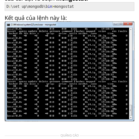
D
:
\set up\mongodb\b
in
>
mongostat
Kết quả của lệnh này là:
QUẢNG CÁO