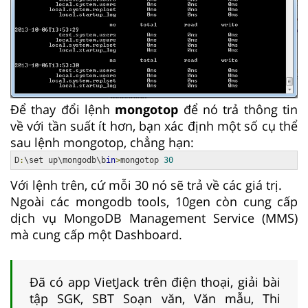
Để thay đổi lệnh
mongotop
để nó trả thông tin
về với tần suất ít hơn, bạn xác định một số cụ thể
sau lệnh mongotop, chẳng hạn:
D
:
\set up\mongodb\b
in
>
mongotop 
30
Với lệnh trên, cứ mỗi 30 nó sẽ trả về các giá trị.
Ngoài các mongodb tools, 10gen còn cung cấp
dịch vụ MongoDB Management Service (MMS)
mà cung cấp một Dashboard.
Đã có app VietJack trên điện thoại, giải bài
tập SGK, SBT Soạn văn, Văn mẫu, Thi