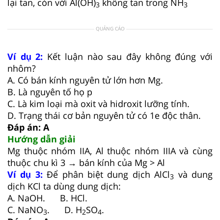
lại tan, còn với Al(OH)
không tan trong NH
3
3
QUẢNG CÁO
Ví dụ 2:
Kết luận nào sau đây không đúng với
nhôm?
A. Có bán kính nguyên tử lớn hơn Mg.
B. Là nguyên tố họ p
C. Là kim loại mà oxit và hidroxit lưỡng tính.
D. Trạng thái cơ bản nguyên tử có 1e độc thân.
Đáp án: A
Hướng dẫn giải
Mg thuộc nhóm IIA, Al thuộc nhóm IIIA và cùng
thuộc chu kì 3 → bán kính của Mg > Al
Ví dụ 3:
Để phân biệt dung dịch AlCl
và dung
3
dịch KCl ta dùng dung dịch:
A. NaOH. B. HCl.
C. NaNO
. D. H
SO
.
3
2
4