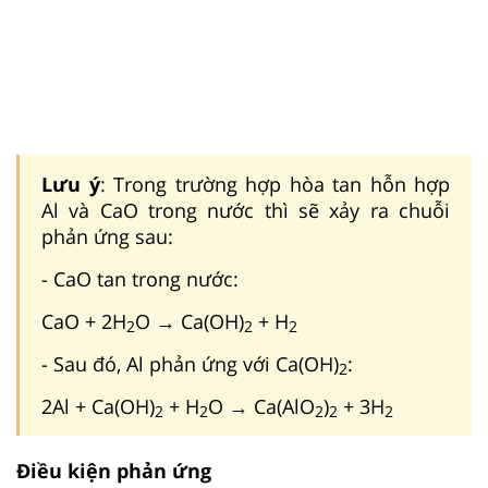
Lưu ý
: Trong trường hợp hòa tan hỗn hợp
Al và CaO trong nước thì sẽ xảy ra chuỗi
phản ứng sau:
- CaO tan trong nước:
CaO + 2H
O → Ca(OH)
+ H
2
2
2
- Sau đó, Al phản ứng với Ca(OH)
:
2
2Al + Ca(OH)
+ H
O → Ca(AlO
)
+ 3H
2
2
2
2
2
Điều kiện phản ứng