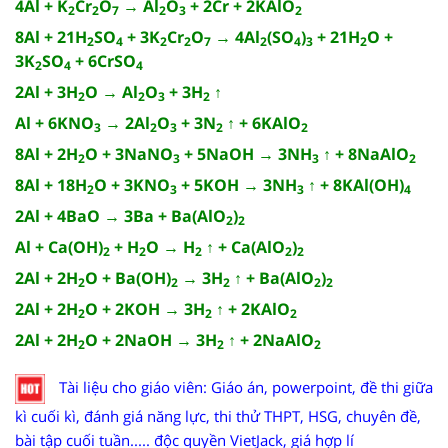
4Al + K
Cr
O
→ Al
O
+ 2Cr + 2KAlO
2
2
7
2
3
2
8Al + 21H
SO
+ 3K
Cr
O
→ 4Al
(SO
)
+ 21H
O +
2
4
2
2
7
2
4
3
2
3K
SO
+ 6CrSO
2
4
4
2Al + 3H
O → Al
O
+ 3H
↑
2
2
3
2
Al + 6KNO
→ 2Al
O
+ 3N
↑ + 6KAlO
3
2
3
2
2
8Al + 2H
O + 3NaNO
+ 5NaOH → 3NH
↑ + 8NaAlO
2
3
3
2
8Al + 18H
O + 3KNO
+ 5KOH → 3NH
↑ + 8KAl(OH)
2
3
3
4
2Al + 4BaO → 3Ba + Ba(AlO
)
2
2
Al + Ca(OH)
+ H
O → H
↑ + Ca(AlO
)
2
2
2
2
2
2Al + 2H
O + Ba(OH)
→ 3H
↑ + Ba(AlO
)
2
2
2
2
2
2Al + 2H
O + 2KOH → 3H
↑ + 2KAlO
2
2
2
2Al + 2H
O + 2NaOH → 3H
↑ + 2NaAlO
2
2
2
Tài liệu cho giáo viên: Giáo án, powerpoint, đề thi giữa
kì cuối kì, đánh giá năng lực, thi thử THPT, HSG, chuyên đề,
bài tập cuối tuần..... độc quyền VietJack, giá hợp lí