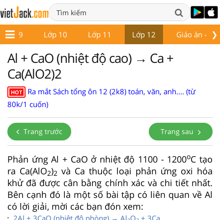
❯
Lớp 9
Lớp 10
Lớp 11
Lớp 12
Giáo án - Đề 
Al + CaO (nhiệt độ cao) → Ca +
Ca(AlO2)2
Ra mắt Sách tổng ôn 12 (2k8) toán, văn, anh.... (từ
HOT
80k/1 cuốn)
Trang trước
Trang sau
o
Phản ứng Al + CaO ở nhiệt độ 1100 - 1200
C tạo
ra Ca(AlO
)
và Ca thuộc loại phản ứng oxi hóa
2
2
khử đã được cân bằng chính xác và chi tiết nhất.
Bên cạnh đó là một số bài tập có liên quan về Al
có lời giải, mời các bạn đón xem:
2Al + 3CaO (nhiệt độ phòng) → Al
O
+ 3Ca