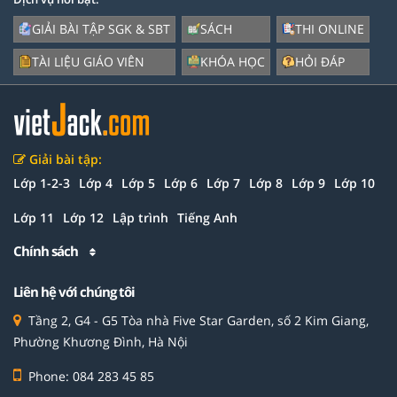
GIẢI BÀI TẬP SGK & SBT
SÁCH
THI ONLINE
TÀI LIỆU GIÁO VIÊN
KHÓA HỌC
HỎI ĐÁP
Giải bài tập:
Lớp 1-2-3
Lớp 4
Lớp 5
Lớp 6
Lớp 7
Lớp 8
Lớp 9
Lớp 10
Lớp 11
Lớp 12
Lập trình
Tiếng Anh
Chính sách
Liên hệ với chúng tôi
Tầng 2, G4 - G5 Tòa nhà Five Star Garden, số 2 Kim Giang,
Phường Khương Đình, Hà Nội
Phone: 084 283 45 85