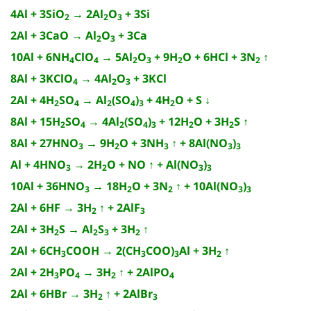
4Al + 3SiO
→ 2Al
O
+ 3Si
2
2
3
2Al + 3CaO → Al
O
+ 3Ca
2
3
10Al + 6NH
ClO
→ 5Al
O
+ 9H
O + 6HCl + 3N
↑
4
4
2
3
2
2
8Al + 3KClO
→ 4Al
O
+ 3KCl
4
2
3
2Al + 4H
SO
→ Al
(SO
)
+ 4H
O + S ↓
2
4
2
4
3
2
8Al + 15H
SO
→ 4Al
(SO
)
+ 12H
O + 3H
S ↑
2
4
2
4
3
2
2
8Al + 27HNO
→ 9H
O + 3NH
↑ + 8Al(NO
)
3
2
3
3
3
Al + 4HNO
→ 2H
O + NO ↑ + Al(NO
)
3
2
3
3
10Al + 36HNO
→ 18H
O + 3N
↑ + 10Al(NO
)
3
2
2
3
3
2Al + 6HF → 3H
↑ + 2AlF
2
3
2Al + 3H
S → Al
S
+ 3H
↑
2
2
3
2
2Al + 6CH
COOH → 2(CH
COO)
Al + 3H
↑
3
3
3
2
2Al + 2H
PO
→ 3H
↑ + 2AlPO
3
4
2
4
2Al + 6HBr → 3H
↑ + 2AlBr
2
3