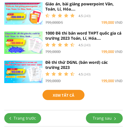
Giáo án, bài giảng powerpoint Văn,
Toán, Lí, Hóa....
4.5
(243)
799,000ĐS
199,000
VNĐ
1000 Đề thi bản word THPT quốc gia cá
trường 2023 Toán, Lí, Hóa....
4.5
(243)
799,000Đ
199,000
VNĐ
Đề thi thử DGNL (bản word) các
trường 2023
4.5
(243)
799,000Đ
199,000
VNĐ
XEM TẤT CẢ
Trang trước
Trang sau