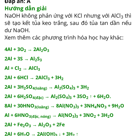
Đáp án: A
Hướng dẫn giải
NaOH không phản ứng với KCl nhưng với AlCl
thì
3
sẽ tạo kết tủa keo trắng, sau đó tủa tan dần nếu
dư NaOH.
Xem thêm các phương trình hóa học hay khác:
4Al + 3O
→ 2Al
O
2
2
3
2Al + 3S → Al
S
2
3
Al + Cl
→ AlCl
2
3
2Al + 6HCl → 2AlCl
+ 3H
3
2
2Al + 3H
SO
→ Al
(SO
)
+ 3H
2
4(loãng)
2
4
3
2
2Al + 6H
SO
→ Al
(SO
)
+ 3SO
↑ + 6H
O.
2
4(đặc)
2
4
3
2
2
8Al + 30HNO
→ 8Al(NO
)
+ 3NH
NO
+ 9H
O
3(loãng)
3
3
4
3
2
Al + 6HNO
→ Al(NO
)
+ 3NO
+ 3H
O
3(đặc, nóng)
3
3
2
2
2Al + Fe
O
→ Al
O
+ 2Fe
2
3
2
3
2Al + 6H
O → 2Al(OH)
↓ + 3H
↑
2
3
2