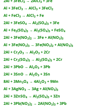
2Al + 3FeCl
→ 2AlCl
+ 3Fe
2
3
Al + 3FeCl
→ AlCl
+ 3FeCl
3
3
2
Al + FeCl
→ AlCl
+ Fe
3
3
2Al + 3FeSO
→ Al
(SO
)
+ 3Fe
4
2
4
3
Al + Fe
(SO
)
→ Al
(SO
)
+ FeSO
2
4
3
2
4
3
4
2Al + 3Fe(NO
)
→ 3Fe + Al(NO
)
3
2
3
3
Al + 3Fe(NO
)
→ 3Fe(NO
)
+ Al(NO
)
3
3
3
2
3
3
2Al + Cr
O
→ Al
O
+ 2Cr
2
3
2
3
2Al + Cr
(SO
)
→ Al
(SO
)
+ 2Cr
2
4
3
2
4
3
2Al + 3PbO → Al
O
+ 3Pb
2
3
2Al + 3SnO → Al
O
+ 3Sn
2
3
8Al + 3Mn
O
→ 4Al
O
+ 9Mn
3
4
2
3
Al + 3AgNO
→ 3Ag + Al(NO
)
3
3
3
2Al + 3ZnSO
→ Al
(SO
)
+ 3Zn
4
2
4
3
2Al + 3Pb(NO
)
→ 2Al(NO
)
+ 3Pb
3
2
3
3