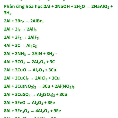
Phản ứng hóa học:2Al + 2NaOH + 2H
O → 2NaAlO
+
2
2
3H
2
2Al + 3Br
→ 2AlBr
2
3
2Al + 3I
→ 2AlI
2
3
2Al + 3F
→ 2AlF
2
3
4Al + 3C → Al
C
4
3
2Al + 2NH
→ 2AlN + 3H
↑
3
2
4Al + 3CO
→ 2Al
O
+ 3C
2
2
3
2Al + 3CuO → Al
O
+ 3Cu
2
3
2Al + 3CuCl
→ 2AlCl
+ 3Cu
2
3
2Al + 3Cu(NO
)
→ 3Cu + 2Al(NO
)
3
2
3
3
2Al + 3CuSO
→ Al
(SO
)
+ 3Cu
4
2
4
3
2Al + 3FeO → Al
O
+ 3Fe
2
3
8Al + 3Fe
O
→ 4Al
O
+ 9Fe
3
4
2
3