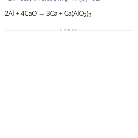
2
3
2Al + 4CaO → 3Ca + Ca(AlO
)
2
2
QUẢNG CÁO