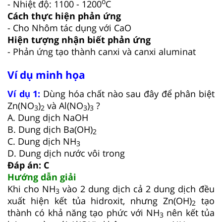
o
- Nhiệt độ: 1100 - 1200
C
Cách thực hiện phản ứng
- Cho Nhôm tác dụng với CaO
Hiện tượng nhận biết phản ứng
- Phản ứng tạo thành canxi và canxi aluminat
Ví dụ minh họa
Ví dụ 1:
Dùng hóa chất nào sau đây để phân biệt
Zn(NO
)
và Al(NO
)
?
3
2
3
3
A. Dung dịch NaOH
B. Dung dịch Ba(OH)
2
C. Dung dịch NH
3
D. Dung dịch nước vôi trong
Đáp án: C
Hướng dẫn giải
Khi cho NH
vào 2 dung dịch cả 2 dung dịch đều
3
xuất hiện kết tủa hidroxit, nhưng Zn(OH)
tạo
2
thành có khả năng tạo phức với NH
nên kết tủa
3