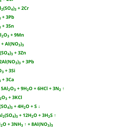
3
l
(SO
)
+ 2Cr
2
4
3
+ 3Pb
3
+ 3Sn
3
l
O
+ 9Mn
2
3
 + Al(NO
)
3
3
(SO
)
+ 3Zn
4
3
2Al(NO
)
+ 3Pb
3
3
O
+ 3Si
3
+ 3Ca
3
5Al
O
+ 9H
O + 6HCl + 3N
↑
2
3
2
2
O
+ 3KCl
2
3
(SO
)
+ 4H
O + S ↓
4
3
2
l
(SO
)
+ 12H
O + 3H
S ↑
2
4
3
2
2
H
O + 3NH
↑ + 8Al(NO
)
2
3
3
3