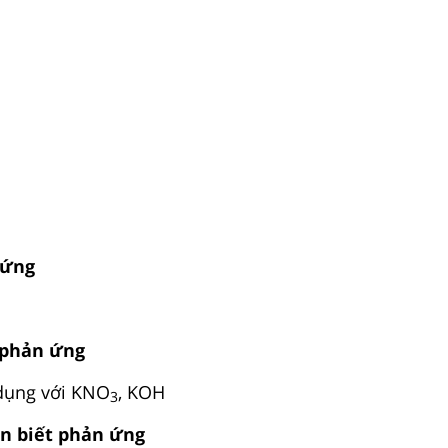
 ứng
 phản ứng
dụng với KNO
, KOH
3
n biết phản ứng