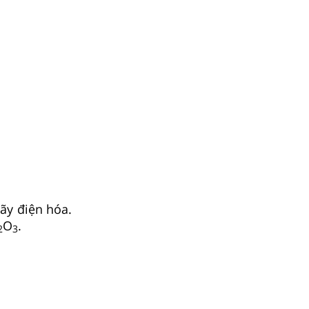
ãy điện hóa.
O
.
2
3