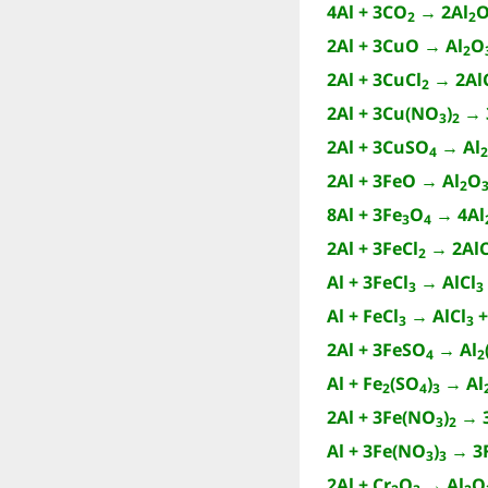
4Al + 3CO
→ 2Al
2
2
2Al + 3CuO → Al
O
2
2Al + 3CuCl
→ 2Al
2
2Al + 3Cu(NO
)
→ 
3
2
2Al + 3CuSO
→ Al
4
2
2Al + 3FeO → Al
O
2
8Al + 3Fe
O
→ 4Al
3
4
2Al + 3FeCl
→ 2AlC
2
Al + 3FeCl
→ AlCl
3
3
Al + FeCl
→ AlCl
+
3
3
2Al + 3FeSO
→ Al
4
2
Al + Fe
(SO
)
→ Al
2
4
3
2Al + 3Fe(NO
)
→ 3
3
2
Al + 3Fe(NO
)
→ 3
3
3
2Al + Cr
O
→ Al
O