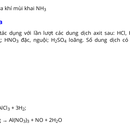
ra khí mùi khai NH
3
a
ác dụng với lần lượt các dung dịch axit sau: HCl,
g; HNO
đặc, nguội; H
SO
loãng. Số dung dịch có 
3
2
4
AlCl
+ 3H
;
3
2
g → Al(NO
)
+ NO + 2H
O
3
3
2