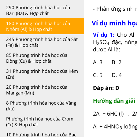
290 Phương trình hóa học của
- Phản ứng sinh 
Bari (Ba) & Hợp chất
Ví dụ minh họ
180 Phương trình hóa học của
Nhôm (Al) & Hợp chất
Ví dụ 1:
Cho Al t
245 Phương trình hóa học của Sắt
H
SO
đặc, nón
2
4
(Fe) & Hợp chất
được Al là:
85 Phương trình hóa học của
Đồng (Cu) & Hợp chất
A. 3 B. 2
31 Phương trình hóa học của Kẽm
C. 5 D. 4
(Zn)
20 Phương trình hóa học của
Đáp án: D
Mangan (Mn)
Hướng dẫn giải
8 Phương trình hóa học của Vàng
(Au)
2Al + 6HCl(l) → 2
Phương trình hóa học của Crom
(Cr) & Hợp chất
Al + 4HNO
loãn
3
10 Phương trình hóa học của Bạc