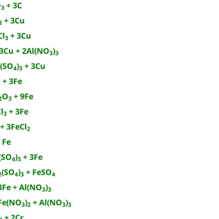
O
+ 3C
3
+ 3Cu
3
Cl
+ 3Cu
3
3Cu + 2Al(NO
)
3
3
(SO
)
+ 3Cu
4
3
+ 3Fe
3
O
+ 9Fe
2
3
l
+ 3Fe
3
+ 3FeCl
2
 Fe
(SO
)
+ 3Fe
4
3
(SO
)
+ FeSO
2
4
3
4
Fe + Al(NO
)
3
3
Fe(NO
)
+ Al(NO
)
3
2
3
3
+ 2Cr