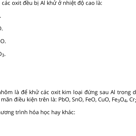
ác oxit đều bị Al khử ở nhiệt độ cao là:
.
O.
aO.
O
.
3
hôm là để khử các oxit kim loại đứng sau Al trong d
 mãn điều kiện trên là: PbO, SnO, FeO, CuO, Fe
O
, Cr
3
4
ương trình hóa học hay khác: