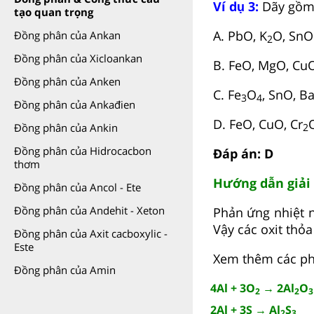
Ví dụ 3:
Dãy gồm c
tạo quan trọng
A. PbO, K
O, SnO
Đồng phân của Ankan
2
Đồng phân của Xicloankan
B. FeO, MgO, Cu
Đồng phân của Anken
C. Fe
O
, SnO, B
3
4
Đồng phân của Ankađien
D. FeO, CuO, Cr
Đồng phân của Ankin
2
Đồng phân của Hidrocacbon
Đáp án: D
thơm
Hướng dẫn giải
Đồng phân của Ancol - Ete
Đồng phân của Andehit - Xeton
Phản ứng nhiệt n
Vậy các oxit thỏa
Đồng phân của Axit cacboxylic -
Este
Xem thêm các ph
Đồng phân của Amin
4Al + 3O
→ 2Al
O
2
2
3
2Al + 3S → Al
S
2
3