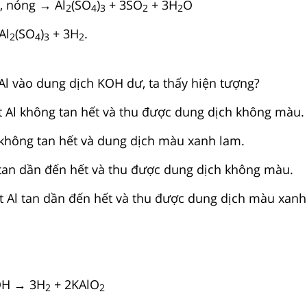
, nóng → Al
(SO
)
+ 3SO
+ 3H
O
2
4
3
2
2
Al
(SO
)
+ 3H
.
2
4
3
2
l vào dung dịch KOH dư, ta thấy hiện tượng?
bột Al không tan hết và thu được dung dịch không màu.
l không tan hết và dung dịch màu xanh lam.
Al tan dần đến hết và thu được dung dịch không màu.
bột Al tan dần đến hết và thu được dung dịch màu xanh
OH → 3H
+ 2KAlO
2
2