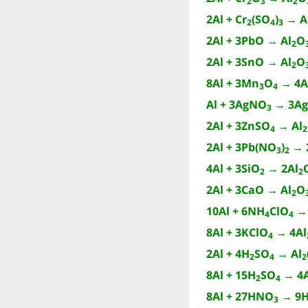
2
3
2
2Al + Cr
(SO
)
→ A
2
4
3
2Al + 3PbO → Al
O
2
2Al + 3SnO → Al
O
2
8Al + 3Mn
O
→ 4A
3
4
Al + 3AgNO
→ 3Ag
3
2Al + 3ZnSO
→ Al
4
2
2Al + 3Pb(NO
)
→ 
3
2
4Al + 3SiO
→ 2Al
2
2
2Al + 3CaO → Al
O
2
10Al + 6NH
ClO
→ 
4
4
8Al + 3KClO
→ 4Al
4
2Al + 4H
SO
→ Al
2
4
2
8Al + 15H
SO
→ 4A
2
4
8Al + 27HNO
→ 9
3