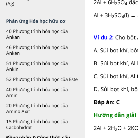
2Al + 6H
SO
đặc
(Ag)
2
4
Al + 3H
SO
(l) → 
2
4
Phản ứng Hóa học hữu cơ
40 Phương trình hóa học của
Ví dụ 2:
Cho bột A
Ankan
46 Phương trình hóa học của
A. Sủi bọt khí, 
Anken
B. Sủi bọt khí, A
51 Phương trình hóa học của
Ankin
C. Sủi bọt khí, 
52 Phương trình hóa học của Este
D. Sủi bọt khí, 
40 Phương trình hóa học của
Amin
Đáp án: C
20 Phương trình hóa học của
Amino Axit
Hướng dẫn giải
15 Phương trình hóa học của
2Al + 2H
O + 2K
Cacbohidrat
2
Đồng phân & Công thức cấu