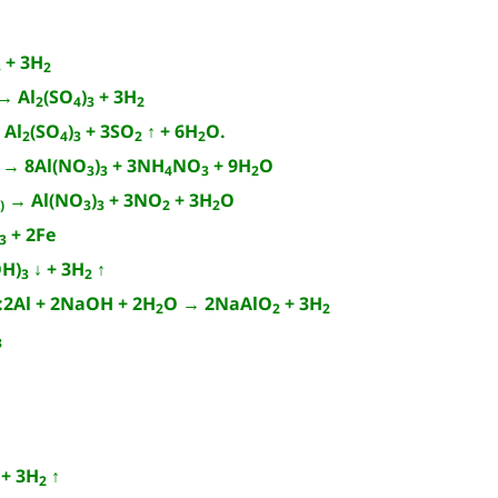
+ 3H
3
2
→ Al
(SO
)
+ 3H
2
4
3
2
Al
(SO
)
+ 3SO
↑ + 6H
O.
2
4
3
2
2
→ 8Al(NO
)
+ 3NH
NO
+ 9H
O
3
3
4
3
2
→ Al(NO
)
+ 3NO
+ 3H
O
)
3
3
2
2
+ 2Fe
3
OH)
↓ + 3H
↑
3
2
:2Al + 2NaOH + 2H
O → 2NaAlO
+ 3H
2
2
2
3
+ 3H
↑
2