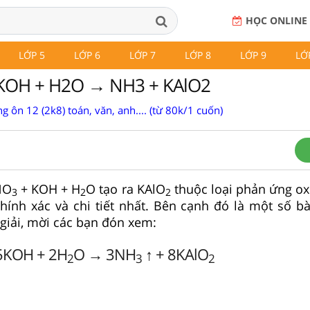
HỌC ONLINE
LỚP 5
LỚP 6
LỚP 7
LỚP 8
LỚP 9
LỚ
 KOH + H2O → NH3 + KAlO2
g ôn 12 (2k8) toán, văn, anh.... (từ 80k/1 cuốn)
NO
+ KOH + H
O tạo ra KAlO
thuộc loại phản ứng ox
3
2
2
ính xác và chi tiết nhất. Bên cạnh đó là một số bài
 giải, mời các bạn đón xem:
5KOH + 2H
O → 3NH
↑ + 8KAlO
2
3
2