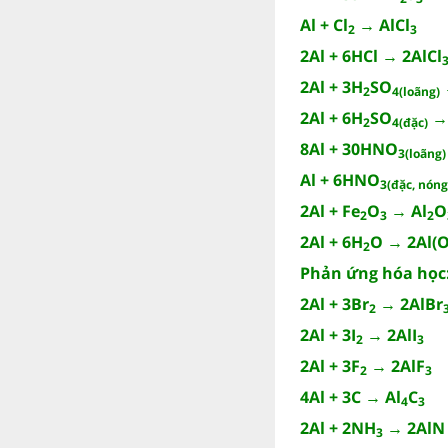
Al + Cl
→ AlCl
2
3
2Al + 6HCl → 2AlCl
2Al + 3H
SO
2
4(loãng)
2Al + 6H
SO
→ 
2
4(đặc)
8Al + 30HNO
3(loãng)
Al + 6HNO
3(đặc, nóng
2Al + Fe
O
→ Al
O
2
3
2
2Al + 6H
O → 2Al(
2
Phản ứng hóa học
2Al + 3Br
→ 2AlBr
2
2Al + 3I
→ 2AlI
2
3
2Al + 3F
→ 2AlF
2
3
4Al + 3C → Al
C
4
3
2Al + 2NH
→ 2AlN 
3