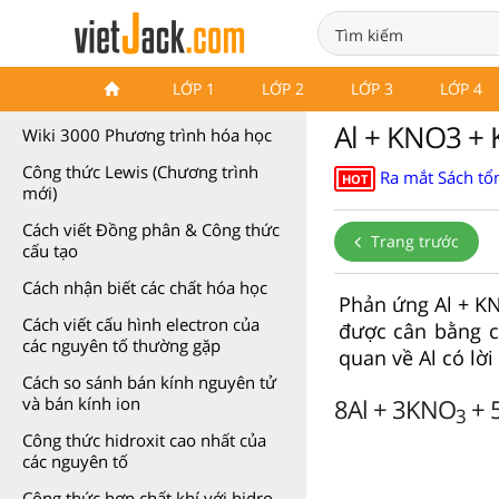
Wiki 3000 Phương trình hóa
LỚP 1
LỚP 2
LỚP 3
LỚP 4
học
Al + KNO3 +
Wiki 3000 Phương trình hóa học
Công thức Lewis (Chương trình
Ra mắt Sách tổn
HOT
mới)
Cách viết Đồng phân & Công thức
Trang trước
cấu tạo
Cách nhận biết các chất hóa học
Phản ứng Al + K
Cách viết cấu hình electron của
được cân bằng ch
các nguyên tố thường gặp
quan về Al có lời
Cách so sánh bán kính nguyên tử
8Al + 3KNO
+ 
và bán kính ion
3
Công thức hidroxit cao nhất của
các nguyên tố
Công thức hợp chất khí với hidro