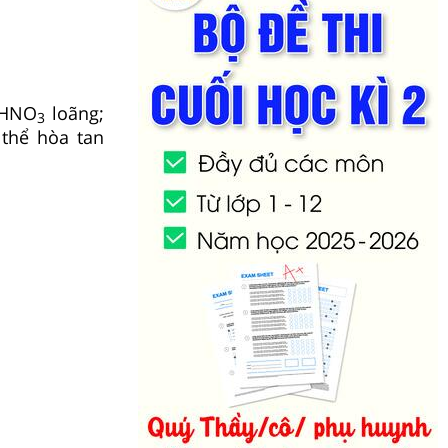
 HNO
loãng;
3
thể hòa tan