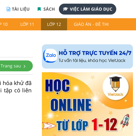
TÀI LIỆU
SÁCH
VIỆC LÀM GIÁO DỤC
P 10
LỚP 11
LỚP 12
GIÁO ÁN - ĐỀ THI
Trang sau
i hóa khử đã
 tập có liên