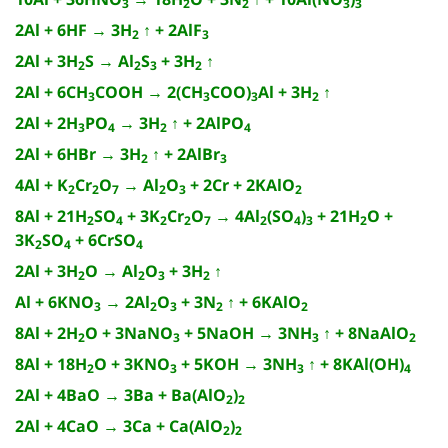
3
2
2
3
3
2Al + 6HF → 3H
↑ + 2AlF
2
3
2Al + 3H
S → Al
S
+ 3H
↑
2
2
3
2
2Al + 6CH
COOH → 2(CH
COO)
Al + 3H
↑
3
3
3
2
2Al + 2H
PO
→ 3H
↑ + 2AlPO
3
4
2
4
2Al + 6HBr → 3H
↑ + 2AlBr
2
3
4Al + K
Cr
O
→ Al
O
+ 2Cr + 2KAlO
2
2
7
2
3
2
8Al + 21H
SO
+ 3K
Cr
O
→ 4Al
(SO
)
+ 21H
O +
2
4
2
2
7
2
4
3
2
3K
SO
+ 6CrSO
2
4
4
2Al + 3H
O → Al
O
+ 3H
↑
2
2
3
2
Al + 6KNO
→ 2Al
O
+ 3N
↑ + 6KAlO
3
2
3
2
2
8Al + 2H
O + 3NaNO
+ 5NaOH → 3NH
↑ + 8NaAlO
2
3
3
2
8Al + 18H
O + 3KNO
+ 5KOH → 3NH
↑ + 8KAl(OH)
2
3
3
4
2Al + 4BaO → 3Ba + Ba(AlO
)
2
2
2Al + 4CaO → 3Ca + Ca(AlO
)
2
2