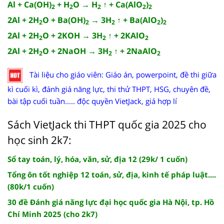
Al + Ca(OH)
+ H
O → H
↑ + Ca(AlO
)
2
2
2
2
2
2Al + 2H
O + Ba(OH)
→ 3H
↑ + Ba(AlO
)
2
2
2
2
2
2Al + 2H
O + 2KOH → 3H
↑ + 2KAlO
2
2
2
2Al + 2H
O + 2NaOH → 3H
↑ + 2NaAlO
2
2
2
Tài liệu cho giáo viên: Giáo án, powerpoint, đề thi giữa
kì cuối kì, đánh giá năng lực, thi thử THPT, HSG, chuyên đề,
bài tập cuối tuần..... độc quyền VietJack, giá hợp lí
Sách VietJack thi THPT quốc gia 2025 cho
học sinh 2k7:
Sổ tay toán, lý, hóa, văn, sử, địa 12 (29k/ 1 cuốn)
Tổng ôn tốt nghiệp 12 toán, sử, địa, kinh tế pháp luật....
(80k/1 cuốn)
30 đề Đánh giá năng lực đại học quốc gia Hà Nội, tp. Hồ
Chí Minh 2025 (cho 2k7)