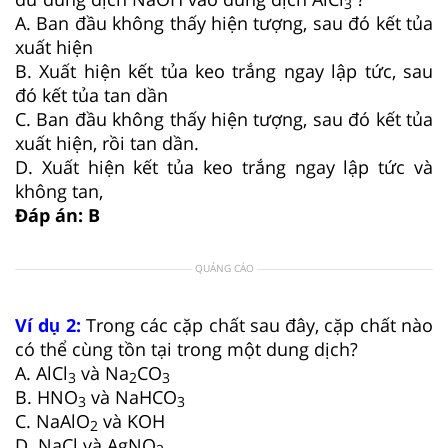
3
A. Ban đầu không thấy hiện tượng, sau đó kết tủa
xuất hiện
B. Xuất hiện kết tủa keo trắng ngay lập tức, sau
đó kết tủa tan dần
C. Ban đầu không thấy hiện tượng, sau đó kết tủa
xuất hiện, rồi tan dần.
D. Xuất hiện kết tủa keo trắng ngay lập tức và
không tan,
Đáp án: B
QUẢNG CÁO
Ví dụ 2:
Trong các cặp chất sau đây, cặp chất nào
có thể cùng tồn tại trong một dung dịch?
A. AlCl
và Na
CO
3
2
3
B. HNO
và NaHCO
3
3
C. NaAlO
và KOH
2
D. NaCl và AgNO