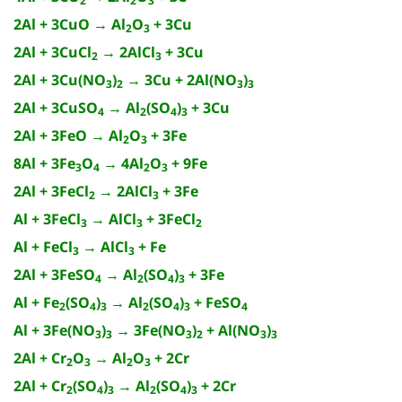
2
2
3
2Al + 3CuO → Al
O
+ 3Cu
2
3
2Al + 3CuCl
→ 2AlCl
+ 3Cu
2
3
2Al + 3Cu(NO
)
→ 3Cu + 2Al(NO
)
3
2
3
3
2Al + 3CuSO
→ Al
(SO
)
+ 3Cu
4
2
4
3
2Al + 3FeO → Al
O
+ 3Fe
2
3
8Al + 3Fe
O
→ 4Al
O
+ 9Fe
3
4
2
3
2Al + 3FeCl
→ 2AlCl
+ 3Fe
2
3
Al + 3FeCl
→ AlCl
+ 3FeCl
3
3
2
Al + FeCl
→ AlCl
+ Fe
3
3
2Al + 3FeSO
→ Al
(SO
)
+ 3Fe
4
2
4
3
Al + Fe
(SO
)
→ Al
(SO
)
+ FeSO
2
4
3
2
4
3
4
Al + 3Fe(NO
)
→ 3Fe(NO
)
+ Al(NO
)
3
3
3
2
3
3
2Al + Cr
O
→ Al
O
+ 2Cr
2
3
2
3
2Al + Cr
(SO
)
→ Al
(SO
)
+ 2Cr
2
4
3
2
4
3