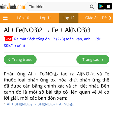
❯
ớp 9
Lớp 10
Lớp 11
Lớp 12
Giáo án - Đề thi
Al + Fe(NO3)2 → Fe + Al(NO3)3
Ra mắt Sách tổng ôn 12 (2k8) toán, văn, anh.... (từ
HOT
80k/1 cuốn)
Trang trước
Trang sau
Phản ứng Al + Fe(NO
)
tạo ra Al(NO
)
và Fe
3
2
3
3
thuộc loại phản ứng oxi hóa khử, phản ứng thế
đã được cân bằng chính xác và chi tiết nhất. Bên
cạnh đó là một số bài tập có liên quan về Al có
lời giải, mời các bạn đón xem:
Al + 3Fe(NO
)
→ 3Fe(NO
)
+ Al(NO
)
3
3
3
2
3
3