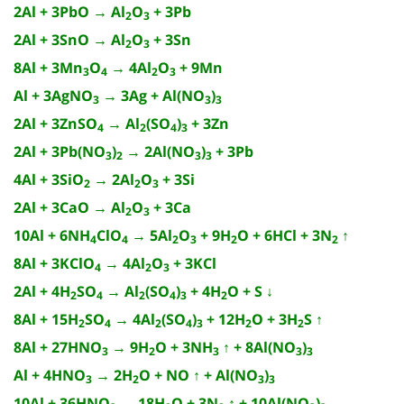
2Al + 3PbO → Al
O
+ 3Pb
2
3
2Al + 3SnO → Al
O
+ 3Sn
2
3
8Al + 3Mn
O
→ 4Al
O
+ 9Mn
3
4
2
3
Al + 3AgNO
→ 3Ag + Al(NO
)
3
3
3
2Al + 3ZnSO
→ Al
(SO
)
+ 3Zn
4
2
4
3
2Al + 3Pb(NO
)
→ 2Al(NO
)
+ 3Pb
3
2
3
3
4Al + 3SiO
→ 2Al
O
+ 3Si
2
2
3
2Al + 3CaO → Al
O
+ 3Ca
2
3
10Al + 6NH
ClO
→ 5Al
O
+ 9H
O + 6HCl + 3N
↑
4
4
2
3
2
2
8Al + 3KClO
→ 4Al
O
+ 3KCl
4
2
3
2Al + 4H
SO
→ Al
(SO
)
+ 4H
O + S ↓
2
4
2
4
3
2
8Al + 15H
SO
→ 4Al
(SO
)
+ 12H
O + 3H
S ↑
2
4
2
4
3
2
2
8Al + 27HNO
→ 9H
O + 3NH
↑ + 8Al(NO
)
3
2
3
3
3
Al + 4HNO
→ 2H
O + NO ↑ + Al(NO
)
3
2
3
3
10Al + 36HNO
→ 18H
O + 3N
↑ + 10Al(NO
)