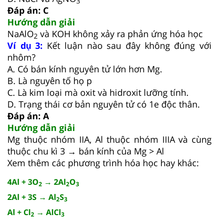
3
Đáp án: C
Hướng dẫn giải
NaAlO
và KOH không xảy ra phản ứng hóa học
2
Ví dụ 3:
Kết luận nào sau đây không đúng với
nhôm?
A. Có bán kính nguyên tử lớn hơn Mg.
B. Là nguyên tố họ p
C. Là kim loại mà oxit và hidroxit lưỡng tính.
D. Trạng thái cơ bản nguyên tử có 1e độc thân.
Đáp án: A
Hướng dẫn giải
Mg thuộc nhóm IIA, Al thuộc nhóm IIIA và cùng
thuộc chu kì 3 → bán kính của Mg > Al
Xem thêm các phương trình hóa học hay khác:
4Al + 3O
→ 2Al
O
2
2
3
2Al + 3S → Al
S
2
3
Al + Cl
→ AlCl
2
3