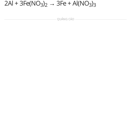
2Al + 3Fe(NO
)
→ 3Fe + Al(NO
)
3
2
3
3
QUẢNG CÁO