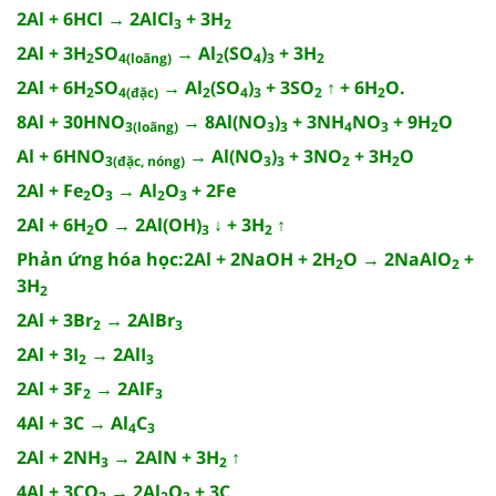
2Al + 6HCl → 2AlCl
+ 3H
3
2
2Al + 3H
SO
→ Al
(SO
)
+ 3H
2
4(loãng)
2
4
3
2
2Al + 6H
SO
→ Al
(SO
)
+ 3SO
↑ + 6H
O.
2
4(đặc)
2
4
3
2
2
8Al + 30HNO
→ 8Al(NO
)
+ 3NH
NO
+ 9H
O
3(loãng)
3
3
4
3
2
Al + 6HNO
→ Al(NO
)
+ 3NO
+ 3H
O
3(đặc, nóng)
3
3
2
2
2Al + Fe
O
→ Al
O
+ 2Fe
2
3
2
3
2Al + 6H
O → 2Al(OH)
↓ + 3H
↑
2
3
2
Phản ứng hóa học:2Al + 2NaOH + 2H
O → 2NaAlO
+
2
2
3H
2
2Al + 3Br
→ 2AlBr
2
3
2Al + 3I
→ 2AlI
2
3
2Al + 3F
→ 2AlF
2
3
4Al + 3C → Al
C
4
3
2Al + 2NH
→ 2AlN + 3H
↑
3
2
4Al + 3CO
→ 2Al
O
+ 3C