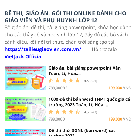
ĐỀ THI, GIÁO ÁN, GÓI THI ONLINE DÀNH CHO
GIÁO VIÊN VÀ PHỤ HUYNH LỚP 12
Bộ giáo án, đề thi, bài giảng powerpoint, khóa học dành
cho các thầy cô và học sinh lớp 12, đẩy đủ các bộ sách
cánh diều, kết nối tri thức, chân trời sáng tạo tại
https://tailieugiaovien.com.vn/
. Hỗ trợ zalo
VietJack Official
Giáo án, bài giảng powerpoint Văn,
Toán, Lí, Hóa....
4.5
(243)
799,000ĐS
199,000
VNĐ
1000 Đề thi bản word THPT quốc gia cá
trường 2023 Toán, Lí, Hóa....
4.5
(243)
799,000Đ
199,000
VNĐ
Đề thi thử DGNL (bản word) các
trường 2023