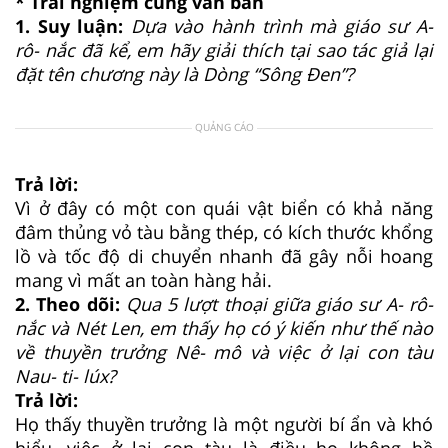
* Trải nghiệm cùng văn bản
1. Suy luận:
Dựa vào hành trình mà giáo sư A-
rô- nắc đã kể, em hãy giải thích tại sao tác giả lại
đặt tên chương này là Dòng “Sông Đen”?
QUẢNG CÁO
Trả lời:
Vì ở đây có một con quái vật biển có khả năng
đâm thủng vỏ tàu bằng thép, có kích thước khổng
lồ và tốc độ di chuyển nhanh đã gây nỗi hoang
mang vì mất an toàn hàng hải.
2. Theo dõi:
Qua 5 lượt thoại giữa giáo sư A- rô-
nắc và Nét Len, em thấy họ có ý kiến như thế nào
về thuyền trưởng Nê- mô và việc ở lại con tàu
Nau- ti- lúx?
Trả lời:
Họ thấy thuyền trưởng là một người bí ẩn và khó
hiểu, việc ở lại con tàu là điều họ không hề