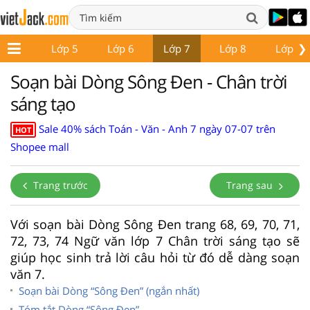
❯
Lớp 4
Lớp 5
Lớp 6
Lớp 7
Lớp 8
Lớp 9
Soạn bài Dòng Sông Đen - Chân trời
sáng tạo
Sale 40% sách Toán - Văn - Anh 7 ngày 07-07 trên
HOT
Shopee mall
Trang trước
Trang sau
Với soạn bài Dòng Sông Đen trang 68, 69, 70, 71,
72, 73, 74 Ngữ văn lớp 7 Chân trời sáng tạo sẽ
giúp học sinh trả lời câu hỏi từ đó dễ dàng soạn
văn 7.
Soạn bài Dòng “Sông Đen” (ngắn nhất)
Tóm tắt Dòng “Sông Đen”