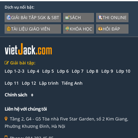
Dịch vụ nổi bật:
GIẢI BÀI TẬP SGK & SBT
SÁCH
THI ONLINE
TÀI LIỆU GIÁO VIÊN
KHÓA HỌC
HỎI ĐÁP
Giải bài tập:
Lớp 1-2-3
Lớp 4
Lớp 5
Lớp 6
Lớp 7
Lớp 8
Lớp 9
Lớp 10
Lớp 11
Lớp 12
Lập trình
Tiếng Anh
Chính sách
Liên hệ với chúng tôi
Tầng 2, G4 - G5 Tòa nhà Five Star Garden, số 2 Kim Giang,
Phường Khương Đình, Hà Nội