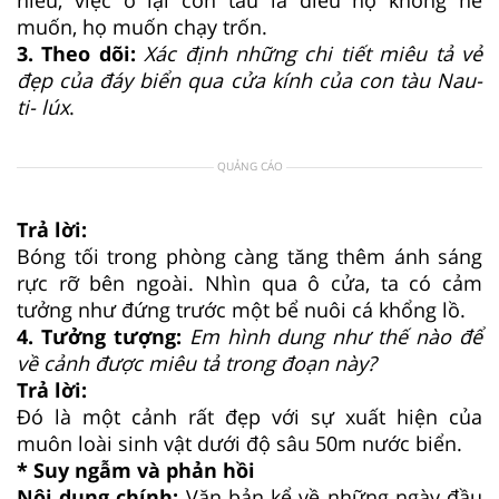
muốn, họ muốn chạy trốn.
3. Theo dõi:
Xác định những chi tiết miêu tả vẻ
đẹp của đáy biển qua cửa kính của con tàu Nau-
ti- lúx
.
QUẢNG CÁO
Trả lời:
Bóng tối trong phòng càng tăng thêm ánh sáng
rực rỡ bên ngoài. Nhìn qua ô cửa, ta có cảm
tưởng như đứng trước một bể nuôi cá khổng lồ.
4. Tưởng tượng:
Em hình dung như thế nào để
về cảnh được miêu tả trong đoạn này?
Trả lời:
Đó là một cảnh rất đẹp với sự xuất hiện của
muôn loài sinh vật dưới độ sâu 50m nước biển.
* Suy ngẫm và phản hồi
Nội dung chính:
Văn bản kể về những ngày đầu