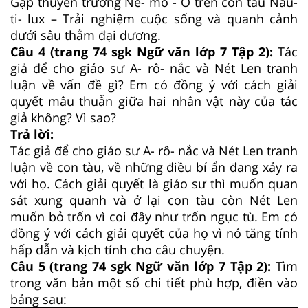
Gặp thuyền trưởng Ne- mo - Ở trên con tàu Nau-
ti- lux – Trải nghiệm cuộc sống và quanh cảnh
dưới sâu thẳm đại dương.
Câu 4 (trang 74 sgk Ngữ văn lớp 7 Tập 2):
Tác
giả để cho giáo sư A- rô- nắc và Nét Len tranh
luận về vấn đề gì? Em có đồng ý với cách giải
quyết mâu thuẫn giữa hai nhân vật này của tác
giả không? Vì sao?
Trả lời:
Tác giả để cho giáo sư A- rô- nắc và Nét Len tranh
luận về con tàu, về những điều bí ẩn đang xảy ra
với họ. Cách giải quyết là giáo sư thì muốn quan
sát xung quanh và ở lại con tàu còn Nét Len
muốn bỏ trốn vì coi đây như trốn ngục tù. Em có
đồng ý với cách giải quyết của họ vì nó tăng tính
hấp dẫn và kịch tính cho câu chuyện.
Câu 5 (trang 74 sgk Ngữ văn lớp 7 Tập 2):
Tìm
trong văn bản một số chi tiết phù hợp, điền vào
bảng sau: