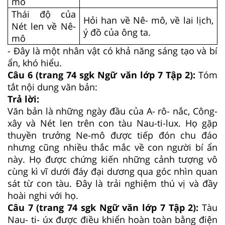
mô
Thái độ của
Hỏi han về Nê- mô, về lai lịch,
Nét len về Nê-
ý đồ của ông ta.
mô
- Đây là một nhân vật có khả năng sáng tạo và bí
ẩn, khó hiểu.
Câu 6 (trang 74 sgk Ngữ văn lớp 7 Tập 2):
Tóm
tắt nội dung văn bản:
Trả lời:
Văn bản là những ngày đầu của A- rô- nắc, Công-
xây và Nét len trên con tàu Nau-ti-lux. Họ gặp
thuyền trưởng Ne-mô được tiếp đón chu đáo
nhưng cũng nhiều thắc mắc về con người bí ẩn
này. Họ được chứng kiến những cảnh tượng vô
cùng kì vĩ dưới đáy đại dương qua góc nhìn quan
sát từ con tàu. Đây là trải nghiệm thú vị và đầy
hoài nghi với họ.
Câu 7 (trang 74 sgk Ngữ văn lớp 7 Tập 2):
Tàu
Nau- ti- úx được điều khiển hoàn toàn bằng điện