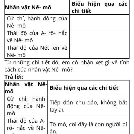
Biểu hiện qua các
Nhân vật Nê- mô
chi tiết
Cử chỉ, hành động của
Nê- mô
Thái độ của A- rô- nắc
về Nê- mô
Thái độ của Nét len về
Nê- mô
Từ những chi tiết đó, em có nhận xét gì về tính
cách của nhân vật Nê- mô?
Trả lời:
Nhân vật Nê-
Biểu hiện qua các chi tiết
mô
Cử chỉ, hành
Tiếp đón chu đáo, không bắt
động của Nê-
tay ai.
mô
Thái độ của A-
Tò mò, coi đây là con người bí
rô- nắc về Nê-
ẩn.