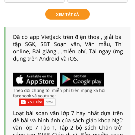
XEM TẤT CẢ
Đã có app VietJack trên điện thoại, giải bài
tập SGK, SBT Soạn văn, Văn mẫu, Thi
online, Bài giảng....miễn phí. Tải ngay ứng
dụng trên Android và iOS.
Theo dõi chúng tôi miễn phí trên mạng xã hội
facebook và youtube:
Loạt bài soạn văn lớp 7 hay nhất dựa trên
đề bài và hình ảnh của sách giáo khoa Ngữ
văn lớp 7 Tập 1, Tập 2 bộ sách Chân trời
sáng tạo (NXB Giáo dục). Bản quyền soạn