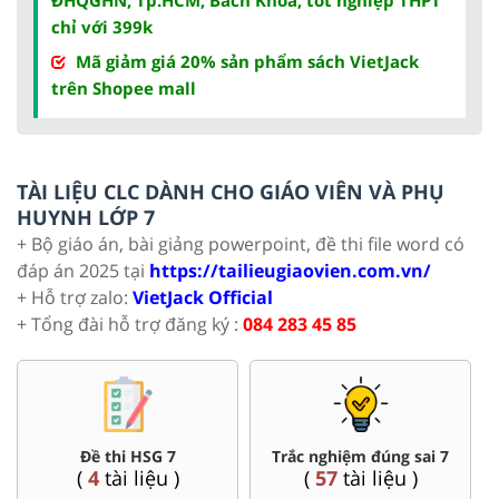
chỉ với 399k
Mã giảm giá 20% sản phẩm sách VietJack
trên Shopee mall
TÀI LIỆU CLC DÀNH CHO GIÁO VIÊN VÀ PHỤ
HUYNH LỚP 7
+ Bộ giáo án, bài giảng powerpoint, đề thi file word có
đáp án 2025 tại
https://tailieugiaovien.com.vn/
+ Hỗ trợ zalo:
VietJack Official
+ Tổng đài hỗ trợ đăng ký :
084 283 45 85
Đề thi HSG 7
Trắc nghiệm đúng sai 7
(
4
tài liệu )
(
57
tài liệu )