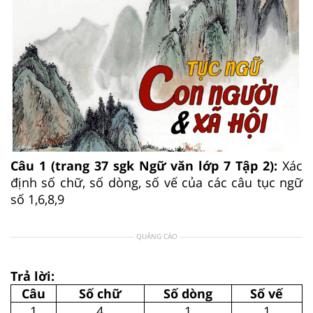
Câu 1 (trang 37 sgk Ngữ văn lớp 7 Tập 2):
Xác
định số chữ, số dòng, số vế của các câu tục ngữ
số 1,6,8,9
QUẢNG CÁO
Trả lời:
Câu
Số chữ
Số dòng
Số vế
1
4
1
1