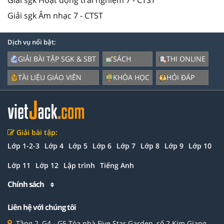
Giải sgk Hoạt động trải nghiệm 7 - CTST
Giải sgk Âm nhạc 7 - CTST
Dịch vụ nổi bật:
GIẢI BÀI TẬP SGK & SBT
SÁCH
THI ONLINE
TÀI LIỆU GIÁO VIÊN
KHÓA HỌC
HỎI ĐÁP
Giải bài tập:
Lớp 1-2-3
Lớp 4
Lớp 5
Lớp 6
Lớp 7
Lớp 8
Lớp 9
Lớp 10
Lớp 11
Lớp 12
Lập trình
Tiếng Anh
Chính sách
Liên hệ với chúng tôi
Tầng 2, G4 - G5 Tòa nhà Five Star Garden, số 2 Kim Giang,