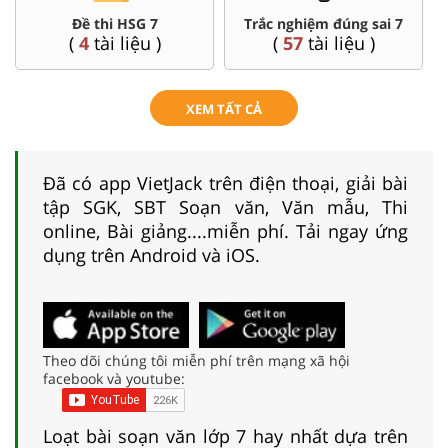
Đề thi HSG 7
Trắc nghiệm đúng sai 7
(
4
tài liệu )
(
57
tài liệu )
XEM TẤT CẢ
Đã có app VietJack trên điện thoại, giải bài
tập SGK, SBT Soạn văn, Văn mẫu, Thi
online, Bài giảng....miễn phí. Tải ngay ứng
dụng trên Android và iOS.
Theo dõi chúng tôi miễn phí trên mạng xã hội
facebook và youtube:
Loạt bài soạn văn lớp 7 hay nhất dựa trên