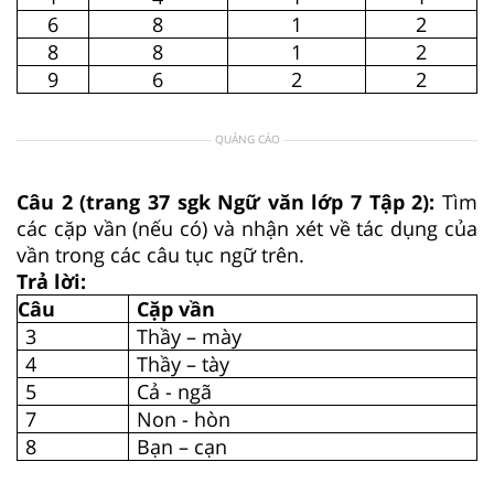
6
8
1
2
8
8
1
2
9
6
2
2
QUẢNG CÁO
Câu 2 (trang 37 sgk Ngữ văn lớp 7 Tập 2):
Tìm
các cặp vần (nếu có) và nhận xét về tác dụng của
vần trong các câu tục ngữ trên.
Trả lời:
Câu
Cặp vần
3
Thầy – mày
4
Thầy – tày
5
Cả - ngã
7
Non - hòn
8
Bạn – cạn