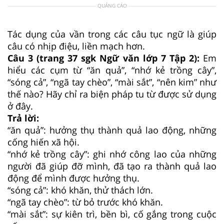
QUẢNG CÁO
Tác dụng của vần trong các câu tục ngữ là giúp
câu có nhịp điệu, liền mạch hơn.
Câu 3 (trang 37 sgk Ngữ văn lớp 7 Tập 2):
Em
hiểu các cụm từ “ăn quả”, “nhớ kẻ trồng cây”,
“sóng cả”, “ngã tay chèo”, “mài sắt”, “nên kim” như
thế nào? Hãy chỉ ra biện pháp tu từ được sử dụng
ở đây.
Trả lời:
“ăn quả”: hưởng thụ thành quả lao động, những
cống hiến xã hội.
“nhớ kẻ trồng cây”: ghi nhớ công lao của những
người đã giúp đỡ mình, đã tạo ra thành quả lao
động để mình được hưởng thụ.
“sóng cả”: khó khăn, thử thách lớn.
“ngã tay chèo”: từ bỏ trước khó khăn.
“mài sắt”: sự kiên trì, bền bì, cố gắng trong cuộc