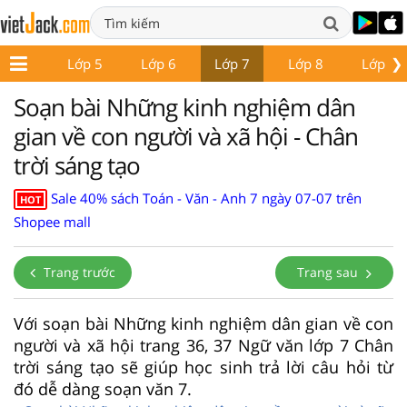
❯
Lớp 4
Lớp 5
Lớp 6
Lớp 7
Lớp 8
Lớp 9
Soạn bài Những kinh nghiệm dân
gian về con người và xã hội - Chân
trời sáng tạo
Sale 40% sách Toán - Văn - Anh 7 ngày 07-07 trên
HOT
Shopee mall
Trang trước
Trang sau
Với soạn bài Những kinh nghiệm dân gian về con
người và xã hội trang 36, 37 Ngữ văn lớp 7 Chân
trời sáng tạo sẽ giúp học sinh trả lời câu hỏi từ
đó dễ dàng soạn văn 7.