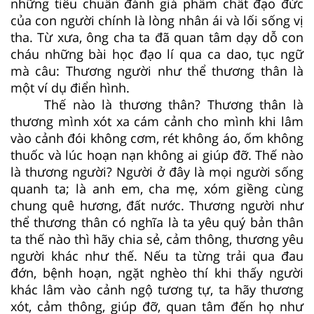
những tiêu chuẩn đánh giá phẩm chất đạo đức
của con người chính là lòng nhân ái và lối sống vị
tha. Từ xưa, ông cha ta đã quan tâm dạy dỗ con
cháu những bài học đạo lí qua ca dao, tục ngữ
mà câu: Thương người như thể thương thân là
một ví dụ điển hình.
Thế nào là thương thân? Thương thân là
thương mình xót xa cám cảnh cho mình khi lâm
vào cảnh đói không cơm, rét không áo, ốm không
thuốc và lúc hoạn nạn không ai giúp đỡ. Thế nào
là thương người? Người ở đây là mọi người sống
quanh ta; là anh em, cha mẹ, xóm giềng cùng
chung quê hương, đất nước. Thương người như
thể thương thân có nghĩa là ta yêu quý bản thân
ta thế nào thì hãy chia sẻ, cảm thông, thương yêu
người khác như thế. Nếu ta từng trải qua đau
đớn, bệnh hoạn, ngặt nghèo thí khi thấy người
khác lâm vào cảnh ngộ tương tự, ta hãy thương
xót, cảm thông, giúp đỡ, quan tâm đến họ như