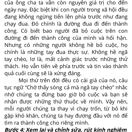
của ông cha ta vẫn còn nguyên giá trị cho đến
ngày nay. Đặc biệt khi con người trong xã hội đều
đang không ngừng tiến lên phía trước như đang
chạy đua. Đó chính là đường đua đi đến thành
công. Có biết bao người đã bỏ cuộc trên con
đường đi đến thành công của mình và hối hận.
Nhưng có những người không hề bỏ cuộc, họ
chính là những tay đua thực sự. Không hề ngã
tay chèo, lơ là, mất cảnh giác trước những thử
thách. Họ vẫn tiến về phía trước và tin vào thành
quả cuối cùng sẽ là xứng đáng.
Mọi thứ trên đời đều có cái giá của nó, câu
tục ngữ “Chớ thấy sóng cả mà ngã tay chèo” nhắc
nhở chúng ta đừng bao giờ bỏ cuộc và bạn sẽ
nhận được những thứ thuộc về mình. Vậy nên,
mỗi người chúng ta thay vì chạy trốn, từ bỏ khi
gặp khó khăn, chúng ta hay đương đầu với nó để
tìm ra thành công cho riêng mình.
Bước 4: Xem lại và chỉnh sửa, rút kinh nghiệm