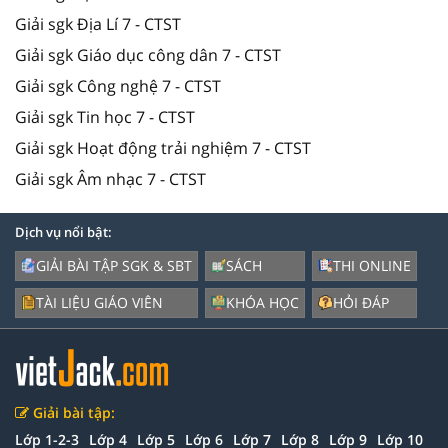
Giải sgk Địa Lí 7 - CTST
Giải sgk Giáo dục công dân 7 - CTST
Giải sgk Công nghệ 7 - CTST
Giải sgk Tin học 7 - CTST
Giải sgk Hoạt động trải nghiệm 7 - CTST
Giải sgk Âm nhạc 7 - CTST
Dịch vụ nổi bật:
GIẢI BÀI TẬP SGK & SBT
SÁCH
THI ONLINE
TÀI LIỆU GIÁO VIÊN
KHÓA HỌC
HỎI ĐÁP
Giải bài tập:
Lớp 1-2-3
Lớp 4
Lớp 5
Lớp 6
Lớp 7
Lớp 8
Lớp 9
Lớp 10