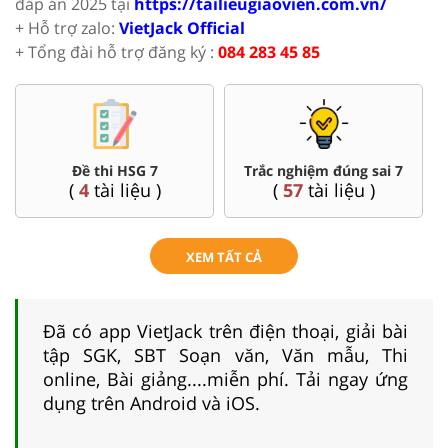
đáp án 2025 tại
https://tailieugiaovien.com.vn/
+ Hỗ trợ zalo:
VietJack Official
+ Tổng đài hỗ trợ đăng ký :
084 283 45 85
Đề thi HSG 7
Trắc nghiệm đúng sai 7
(
4
tài liệu )
(
57
tài liệu )
XEM TẤT CẢ
Đã có app VietJack trên điện thoại, giải bài
tập SGK, SBT Soạn văn, Văn mẫu, Thi
online, Bài giảng....miễn phí. Tải ngay ứng
dụng trên Android và iOS.