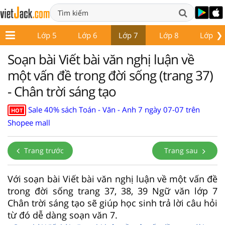
❯
Lớp 4
Lớp 5
Lớp 6
Lớp 7
Lớp 8
Lớp 9
Soạn bài Viết bài văn nghị luận về
một vấn đề trong đời sống (trang 37)
- Chân trời sáng tạo
Sale 40% sách Toán - Văn - Anh 7 ngày 07-07 trên
HOT
Shopee mall
Trang trước
Trang sau
Với soạn bài Viết bài văn nghị luận về một vấn đề
trong đời sống trang 37, 38, 39 Ngữ văn lớp 7
Chân trời sáng tạo sẽ giúp học sinh trả lời câu hỏi
từ đó dễ dàng soạn văn 7.