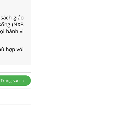
 sách giáo
 sống (NXB
ọi hành vi
hù hợp với
Trang sau