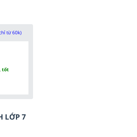
chỉ từ 60k)
 tốt
H LỚP 7