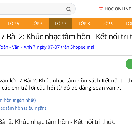
HỌC ONLINE
LỚP 5
LỚP 6
LỚP 7
LỚP 8
LỚP 9
LỚ
7 Bài 2: Khúc nhạc tâm hồn - Kết nối tri 
Toán - Văn - Anh 7 ngày 07-07 trên Shopee mall
văn lớp 7 Bài 2: Khúc nhạc tâm hồn sách Kết nối tri t
 các em trả lời câu hỏi từ đó dễ dàng soạn văn 7.
m hồn (ngắn nhất)
ạc tâm hồn (siêu ngắn)
Bài 2: Khúc nhạc tâm hồn - Kết nối tri thức