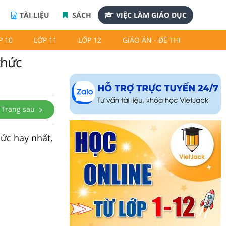
TÀI LIỆU
SÁCH
VIỆC LÀM GIÁO DỤC
P 10
LỚP 11
LỚP 12
GIÁO ÁN - ĐỀ THI
thức
Trang sau
hức hay nhất,