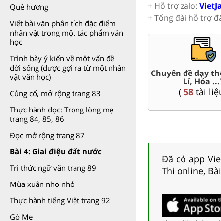
+ Hỗ trợ zalo:
VietJ
Quê hương
+ Tổng đài hỗ trợ đ
Viết bài văn phân tích đặc điểm
nhân vật trong một tác phẩm văn
học
Trình bày ý kiến về một vấn đề
đời sống (được gợi ra từ một nhân
t Văn,
Chuyên đề dạy th
Giáo án word 7
vật văn học)
Lí, Hóa ...
(
80
tài liệu )
(
58
tài liệ
Củng cố, mở rộng trang 83
Thực hành đọc: Trong lòng mẹ
trang 84, 85, 86
Đọc mở rộng trang 87
Bài 4: Giai điệu đất nước
Đã có app Viet
Tri thức ngữ văn trang 89
Thi online, Bà
Mùa xuân nho nhỏ
Thực hành tiếng Việt trang 92
Gò Me