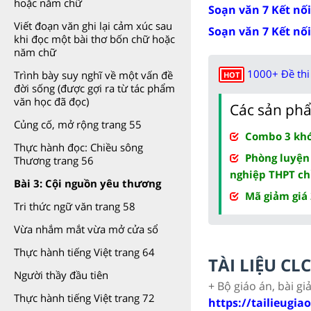
hoặc năm chữ
Soạn văn 7 Kết nối
Viết đoạn văn ghi lại cảm xúc sau
Soạn văn 7 Kết nối
khi đọc một bài thơ bốn chữ hoặc
năm chữ
1000+ Đề thi 
Trình bày suy nghĩ về một vấn đề
HOT
đời sống (được gợi ra từ tác phẩm
văn học đã đọc)
Các sản phẩ
Củng cố, mở rộng trang 55
Combo 3 khóa
Thực hành đọc: Chiều sông
Phòng luyện
Thương trang 56
nghiệp THPT ch
Bài 3: Cội nguồn yêu thương
Mã giảm giá
Tri thức ngữ văn trang 58
Vừa nhắm mắt vừa mở cửa sổ
Thực hành tiếng Việt trang 64
TÀI LIỆU C
Người thầy đầu tiên
+ Bộ giáo án, bài gi
Thực hành tiếng Việt trang 72
https://tailieugia