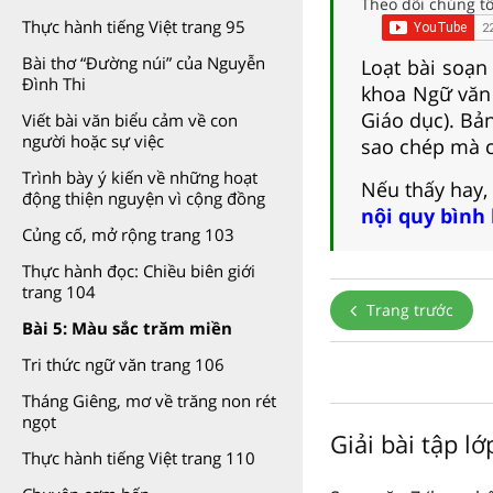
Theo dõi chúng tô
Thực hành tiếng Việt trang 95
Bài thơ “Đường núi” của Nguyễn
Loạt bài soạn
Đình Thi
khoa Ngữ văn 
Giáo dục). Bả
Viết bài văn biểu cảm về con
người hoặc sự việc
sao chép mà c
Trình bày ý kiến về những hoạt
Nếu thấy hay,
động thiện nguyện vì cộng đồng
nội quy bình
Củng cố, mở rộng trang 103
Thực hành đọc: Chiều biên giới
trang 104
Trang trước
Bài 5: Màu sắc trăm miền
Tri thức ngữ văn trang 106
Tháng Giêng, mơ về trăng non rét
ngọt
Giải bài tập lớ
Thực hành tiếng Việt trang 110