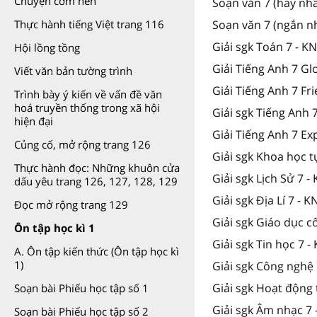
Chuyện cơm hến
Soạn văn 7 (hay nhấ
Thực hành tiếng Việt trang 116
Soạn văn 7 (ngắn n
Giải sgk Toán 7 - K
Hội lồng tồng
Giải Tiếng Anh 7 Gl
Viết văn bản tường trình
Giải Tiếng Anh 7 Fr
Trình bày ý kiến về vấn đề văn
hoá truyền thống trong xã hội
Giải sgk Tiếng Anh
hiện đại
Giải Tiếng Anh 7 Ex
Củng cố, mở rộng trang 126
Giải sgk Khoa học t
Thực hành đọc: Những khuôn cửa
Giải sgk Lịch Sử 7 -
dấu yêu trang 126, 127, 128, 129
Giải sgk Địa Lí 7 - K
Đọc mở rộng trang 129
Giải sgk Giáo dục c
Ôn tập học kì 1
Giải sgk Tin học 7 -
A. Ôn tập kiến thức (Ôn tập học kì
1)
Giải sgk Công nghệ 
Giải sgk Hoạt động 
Soạn bài Phiếu học tập số 1
Giải sgk Âm nhạc 7 
Soạn bài Phiếu học tập số 2