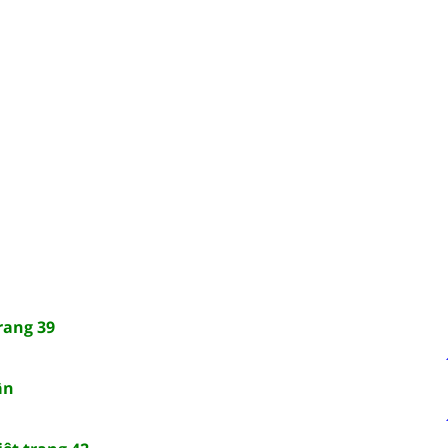
rang 39
ân