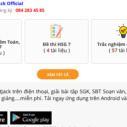
ack Official
ăng ký :
084 283 45 85
êm Toán,
Đề thi HSG 7
Trắc nghiệm 
7
(
4
tài liệu )
(
57
tài 
u )
XEM TẤT CẢ
Jack trên điện thoại, giải bài tập SGK, SBT Soạn văn
i giảng....miễn phí. Tải ngay ứng dụng trên Android và