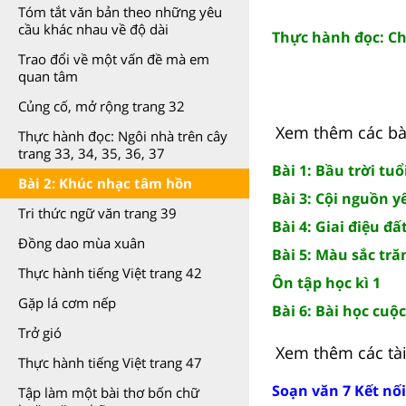
Tóm tắt văn bản theo những yêu
cầu khác nhau về độ dài
Thực hành đọc: Ch
Trao đổi về một vấn đề mà em
quan tâm
Củng cố, mở rộng trang 32
Xem thêm các bài
Thực hành đọc: Ngôi nhà trên cây
trang 33, 34, 35, 36, 37
Bài 1: Bầu trời tuổ
Bài 2: Khúc nhạc tâm hồn
Bài 3: Cội nguồn 
Tri thức ngữ văn trang 39
Bài 4: Giai điệu đ
Đồng dao mùa xuân
Bài 5: Màu sắc tr
Thực hành tiếng Việt trang 42
Ôn tập học kì 1
Gặp lá cơm nếp
Bài 6: Bài học cuộ
Trở gió
Xem thêm các tài 
Thực hành tiếng Việt trang 47
Soạn văn 7 Kết nối
Tập làm một bài thơ bốn chữ