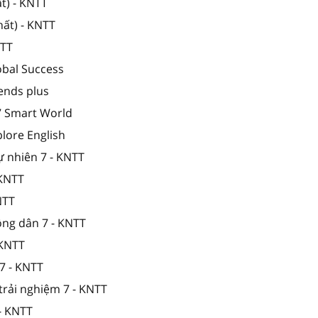
t) - KNTT
hất) - KNTT
NTT
obal Success
iends plus
 7 Smart World
plore English
ự nhiên 7 - KNTT
 KNTT
NTT
ông dân 7 - KNTT
 KNTT
7 - KNTT
trải nghiệm 7 - KNTT
- KNTT