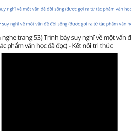
suy nghĩ về một vấn đề đời sống (được gợi ra từ tác phẩm văn học
y suy nghĩ về một vấn đề đời sống (được gợi ra từ tác phẩm văn h
à nghe trang 53) Trình bày suy nghĩ về một vấn 
tác phẩm văn học đã đọc) - Kết nối tri thức