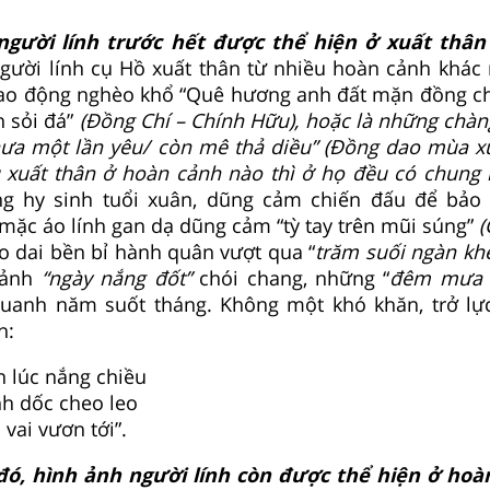
người lính trước hết được thể hiện ở xuất thân 
ười lính cụ Hồ xuất thân từ nhiều hoàn cảnh khác 
lao động nghèo khổ “Quê hương anh đất mặn đồng ch
n sỏi đá”
(Đồng Chí – Chính Hữu), hoặc là những chàn
“chưa một lần yêu/ còn mê thả diều” (Đồng dao mùa 
xuất thân ở hoàn cảnh nào thì ở họ đều có chung 
g hy sinh tuổi xuân, dũng cảm chiến đấu để bảo 
ặc áo lính gan dạ dũng cảm “tỳ tay trên mũi súng”
(
ẻo dai bền bỉ hành quân vượt qua “
trăm suối ngàn khe
cảnh
“ngày nắng đốt”
chói chang, những “
đêm mưa 
uanh năm suốt tháng. Không một khó khăn, trở lự
h:
h lúc nắng chiều
nh dốc cheo leo
vai vươn tới”.
đó, hình ảnh người lính còn được thể hiện ở hoà