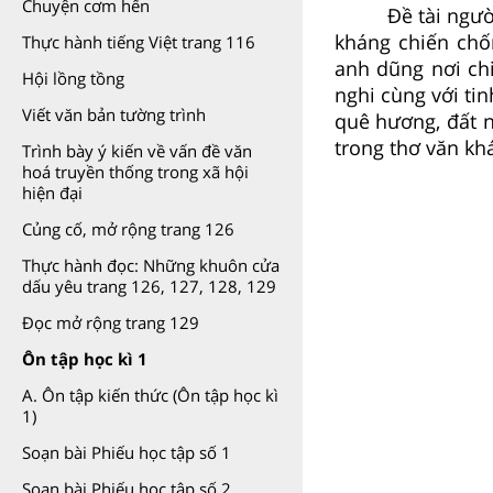
Chuyện cơm hến
Đề tài ngườ
kháng chiến chố
Thực hành tiếng Việt trang 116
anh dũng nơi chi
Hội lồng tồng
nghi cùng với ti
Viết văn bản tường trình
quê hương, đất n
trong thơ văn khá
Trình bày ý kiến về vấn đề văn
hoá truyền thống trong xã hội
hiện đại
Củng cố, mở rộng trang 126
Thực hành đọc: Những khuôn cửa
dấu yêu trang 126, 127, 128, 129
Đọc mở rộng trang 129
Ôn tập học kì 1
A. Ôn tập kiến thức (Ôn tập học kì
1)
Soạn bài Phiếu học tập số 1
Soạn bài Phiếu học tập số 2