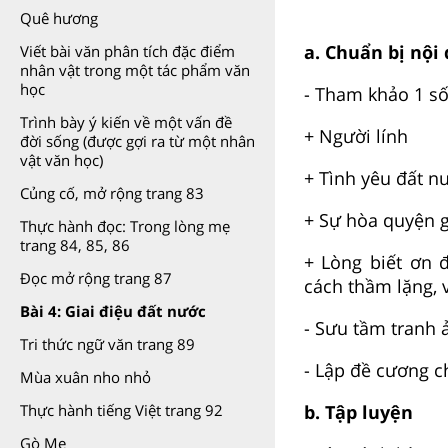
Quê hương
a. Chuẩn bị nội
Viết bài văn phân tích đặc điểm
nhân vật trong một tác phẩm văn
học
- Tham khảo 1 s
Trình bày ý kiến về một vấn đề
+ Người lính
đời sống (được gợi ra từ một nhân
vật văn học)
+ Tình yêu đất n
Củng cố, mở rộng trang 83
+ Sự hòa quyện g
Thực hành đọc: Trong lòng mẹ
trang 84, 85, 86
+ Lòng biết ơn 
Đọc mở rộng trang 87
cách thầm lặng,
Bài 4: Giai điệu đất nước
- Sưu tầm tranh ả
Tri thức ngữ văn trang 89
- Lập đề cương c
Mùa xuân nho nhỏ
b. Tập luyện
Thực hành tiếng Việt trang 92
Gò Me