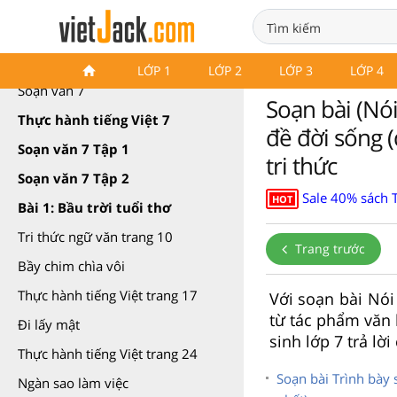
Soạn văn 7 Kết nối tri thức
LỚP 1
LỚP 2
LỚP 3
LỚP 4
Soạn văn 7
Soạn bài (Nói
Thực hành tiếng Việt 7
đề đời sống (
Soạn văn 7 Tập 1
tri thức
Soạn văn 7 Tập 2
Sale 40% sách 
HOT
Bài 1: Bầu trời tuổi thơ
Tri thức ngữ văn trang 10
Trang trước
Bầy chim chìa vôi
Thực hành tiếng Việt trang 17
Với soạn bài Nói
từ tác phẩm văn h
Đi lấy mật
sinh lớp 7 trả lờ
Thực hành tiếng Việt trang 24
Soạn bài Trình bày 
Ngàn sao làm việc