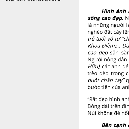
Hình ảnh 
sống cao đẹp.
Ng
là những người 
nghèo đất cày lê
trẻ tuổi vô tư 
Khoa Điềm)… Dù 
cao đẹp
sẵn sàn
Người nông dân m
Hữu)
, các anh d
trèo đèo trong 
buốt chân tay”
q
bước tiến của an
“Rất đẹp hình an
Bóng dài trên đỉ
Núi không đè nổi 
Bên cạnh 