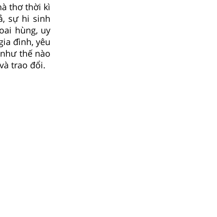
à thơ thời kì
, sự hi sinh
oai hùng, uy
gia đình, yêu
 như thế nào
và trao đổi.