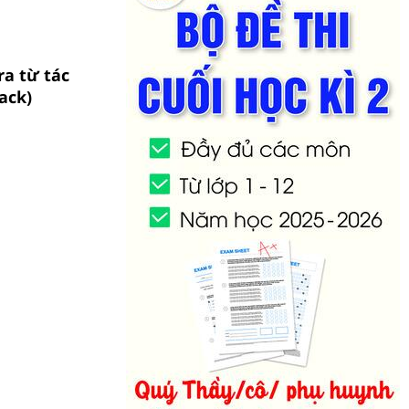
ra từ tác
ack)