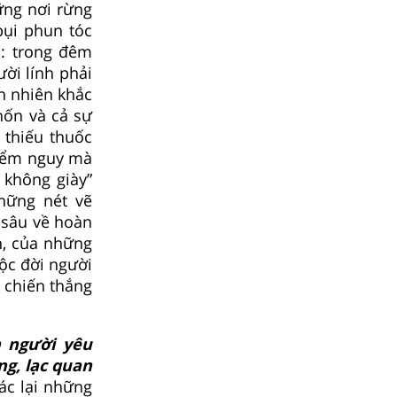
ng nơi rừng
bụi phun tóc
h: trong đêm
ời lính phải
ên nhiên khắc
hốn và cả sự
 thiếu thuốc
hiểm nguy mà
 không giày”
hững nét vẽ
 sâu về hoàn
h, của những
ộc đời người
 chiến thắng
n người yêu
ng, lạc quan
ác lại những