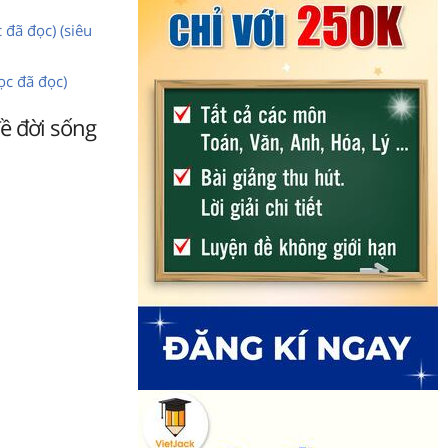
 đã đọc) (siêu
ọc đã đọc)
đề đời sống