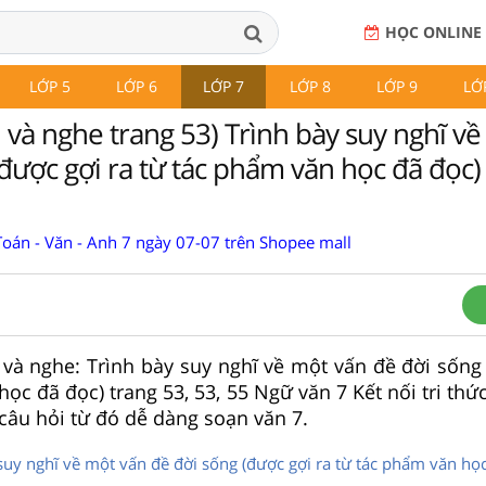
HỌC ONLINE
LỚP 5
LỚP 6
LỚP 7
LỚP 8
LỚP 9
LỚ
 và nghe trang 53) Trình bày suy nghĩ v
được gợi ra từ tác phẩm văn học đã đọc) 
Toán - Văn - Anh 7 ngày 07-07 trên Shopee mall
 và nghe: Trình bày suy nghĩ về một vấn đề đời sống 
ọc đã đọc) trang 53, 53, 55 Ngữ văn 7 Kết nối tri thứ
i câu hỏi từ đó dễ dàng soạn văn 7.
suy nghĩ về một vấn đề đời sống (được gợi ra từ tác phẩm văn học