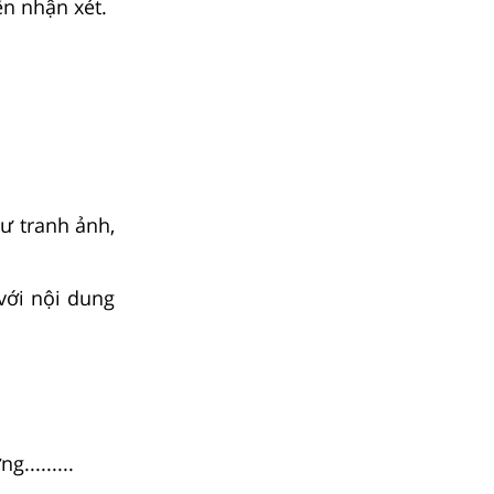
ến nhận xét.
hư tranh ảnh,
với nội dung
g.........