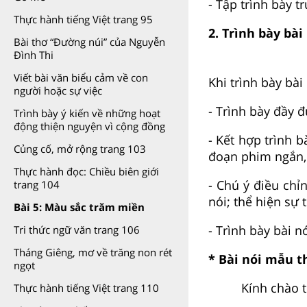
- Tập trình bày 
Thực hành tiếng Việt trang 95
2. Trình bày bài
Bài thơ “Đường núi” của Nguyễn
Đình Thi
Viết bài văn biểu cảm về con
Khi trình bày bài
người hoặc sự việc
- Trình bày đầy 
Trình bày ý kiến về những hoạt
động thiện nguyện vì cộng đồng
- Kết hợp trình 
Củng cố, mở rộng trang 103
đoạn phim ngắn, 
Thực hành đọc: Chiều biên giới
- Chú ý điều chỉ
trang 104
nói; thể hiện sự 
Bài 5: Màu sắc trăm miền
- Trình bày bài n
Tri thức ngữ văn trang 106
Tháng Giêng, mơ về trăng non rét
* Bài nói mẫu 
ngọt
Kính chào thầ
Thực hành tiếng Việt trang 110