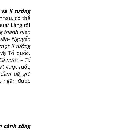
và lí tưởng
nhau, có thể
ua/ Làng tôi
g thanh niên
xuân- Nguyễn
một lí tưởng
vệ Tổ quốc.
Cá nước – Tố
”,
vượt suốt,
dầm dề, gió
c ngăn được
n cảnh sống