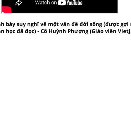
nh bày suy nghĩ về một vấn đề đời sống (được gợi 
n học đã đọc) - Cô Huỳnh Phượng (Giáo viên VietJ