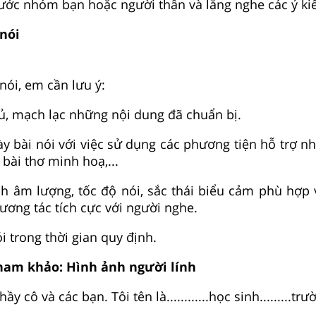
trước nhóm bạn hoặc người thân và lắng nghe các ý ki
 nói
 nói, em cần lưu ý:
đủ, mạch lạc những nội dung đã chuẩn bị.
bày bài nói với việc sử dụng các phương tiện hỗ trợ n
bài thơ minh hoạ,...
nh âm lượng, tốc độ nói, sắc thái biểu cảm phù hợp 
tương tác tích cực với người nghe.
ói trong thời gian quy định.
tham khảo: Hình ảnh người lính
y cô và các bạn. Tôi tên là............học sinh.........trườn