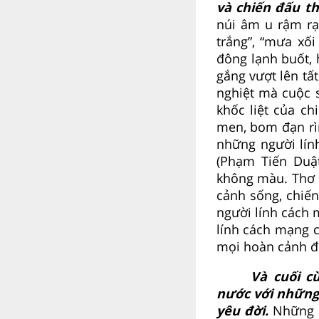
và chiến đấu th
núi âm u rậm rạ
trắng”, “mưa xố
đông lạnh buốt, 
gắng vượt lên tấ
nghiệt mà cuộc s
khốc liệt của c
men, bom đạn rìn
những người lín
(Phạm Tiến Duậ
không màu. Thơ 
cảnh sống, chiến
người lính cách 
lính cách mạng c
mọi hoàn cảnh để
Và cuối c
nước với những 
yêu đời.
Những n