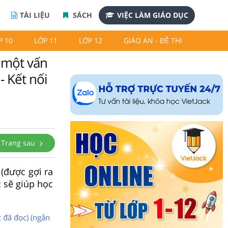
TÀI LIỆU
SÁCH
VIỆC LÀM GIÁO DỤC
P 10
LỚP 11
LỚP 12
GIÁO ÁN - ĐỀ THI
ề một vấn
- Kết nối
Trang sau
(được gợi ra
c sẽ giúp học
 đã đọc) (ngắn