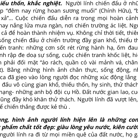
iếu thốn, khắc nghiệt.
Người lính chiến đấu ở nhữ
p “đêm nay rừng hoan sương muối” (Chính Hữu), “
i xả”… Cuộc chiến đấu diễn ra trong mọi hoàn cản
hay nắng lửa mưa ngàn, nơi chiến trường ác liệt. Ngư
t cả để hoàn thành nhiệm vụ. Không chỉ thời tiết, thi
ống chiến đấu ở chiến trường đầy gian khổ, thiếu t
hiến tranh: những cơn sốt rét rừng hành hạ, ốm đau
h rập đe doạ sự sống, cuộc chiến tranh khốc liệt, 
h phải đối mặt “áo rách, quần có vài mảnh vá, chân
t). Bằng những hình ảnh chân thực, sống động, n
ca đã gieo vào lòng người đọc những xúc động lắng
 đấu vô cùng gian khổ, thiếu thốn, hy sinh, thử thác
mạng- những anh bộ đội cụ Hồ. Đất nước gian lao, cu
ũng đầy khó khăn thử thách. Người lính đã vượt lên,
 chiến thắng được kẻ thù .
ùng, hình ảnh người lính hiện lên là những co
phẩm chất tốt đẹp: giàu lòng yêu nước, kiên cườ
gười lính ra đi từ mọi miền quê của đất nước, họ g