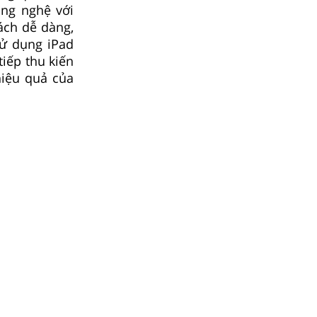
công nghệ với
cách dễ dàng,
sử dụng iPad
iếp thu kiến
hiệu quả của