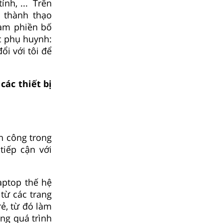
ính, ... Trên
g thành thạo
làm phiền bố
̣c phụ huynh:
đổi với tôi để
các thiết bị
h công trong
tiếp cận với
ptop thế hệ
 từ các trang
ẻ, từ đó làm
ong quá trình