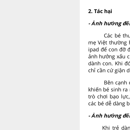
2. Tác hại
- Ảnh hưởng đến
Các bé t
mẹ Việt thường 
ipad để con đỡ đ
ảnh hưởng xấu ch
dành con. Khi đó
chỉ cần cứ giận d
Bên cạnh đ
khiến bé sinh ra 
trò chơi bạo lực
các bé dễ dàng b
- Ảnh hưởng đế
Khi trẻ d