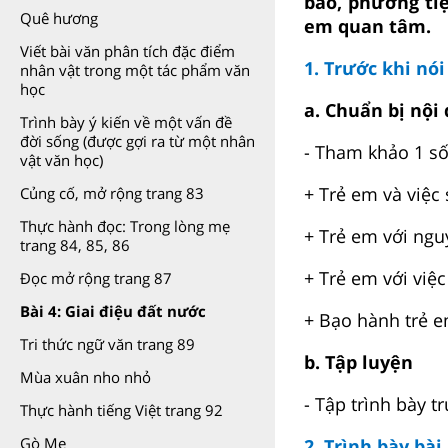
báo, phương ti
Quê hương
em quan tâm.
Viết bài văn phân tích đặc điểm
1. Trước khi nó
nhân vật trong một tác phẩm văn
học
a. Chuẩn bị nội
Trình bày ý kiến về một vấn đề
đời sống (được gợi ra từ một nhân
- Tham khảo 1 số
vật văn học)
+ Trẻ em và việc
Củng cố, mở rộng trang 83
Thực hành đọc: Trong lòng mẹ
+ Trẻ em với ngu
trang 84, 85, 86
+ Trẻ em với việc
Đọc mở rộng trang 87
Bài 4: Giai điệu đất nước
+ Bạo hành trẻ 
Tri thức ngữ văn trang 89
b. Tập luyện
Mùa xuân nho nhỏ
- Tập trình bày 
Thực hành tiếng Việt trang 92
Gò Me
2. Trình bày bài