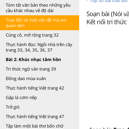
Top 30 bài trao đổ
Tóm tắt văn bản theo những yêu
cầu khác nhau về độ dài
Soạn bài (Nói v
Trao đổi về một vấn đề mà em
Kết nối tri thức
quan tâm
Củng cố, mở rộng trang 32
Thực hành đọc: Ngôi nhà trên cây
trang 33, 34, 35, 36, 37
Bài 2: Khúc nhạc tâm hồn
Tri thức ngữ văn trang 39
Đồng dao mùa xuân
Thực hành tiếng Việt trang 42
Gặp lá cơm nếp
Trở gió
Thực hành tiếng Việt trang 47
Tập làm một bài thơ bốn chữ