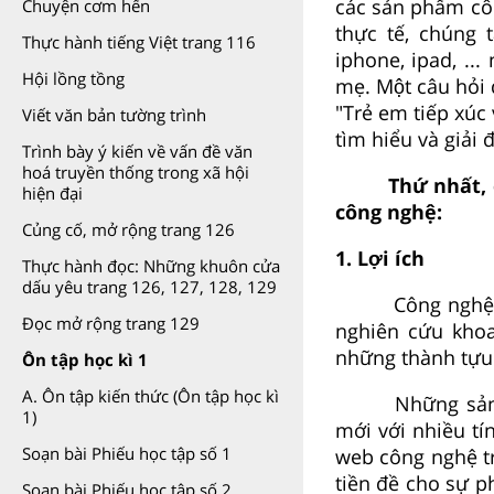
các sản phẩm cô
Chuyện cơm hến
thực tế, chún
Thực hành tiếng Việt trang 116
iphone, ipad, .
Hội lồng tồng
mẹ. Một câu hỏi 
"Trẻ em tiếp xú
Viết văn bản tường trình
tìm hiểu và giải
Trình bày ý kiến về vấn đề văn
hoá truyền thống trong xã hội
Thứ nhất, 
hiện đại
công nghệ:
Củng cố, mở rộng trang 126
1. Lợi ích
Thực hành đọc: Những khuôn cửa
dấu yêu trang 126, 127, 128, 129
Công nghệ 
Đọc mở rộng trang 129
nghiên cứu khoa
những thành tựu
Ôn tập học kì 1
A. Ôn tập kiến thức (Ôn tập học kì
Những sản
1)
mới với nhiều tí
Soạn bài Phiếu học tập số 1
web công nghệ trê
tiền đề cho sự p
Soạn bài Phiếu học tập số 2