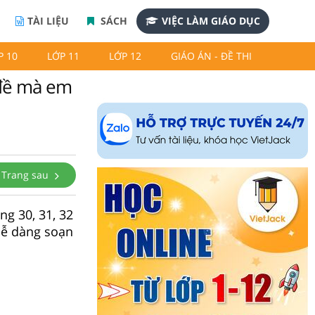
TÀI LIỆU
SÁCH
VIỆC LÀM GIÁO DỤC
P 10
LỚP 11
LỚP 12
GIÁO ÁN - ĐỀ THI
 đề mà em
Trang sau
g 30, 31, 32
 dễ dàng soạn