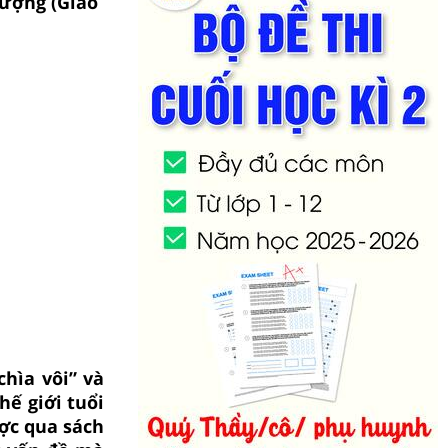
ượng (Giáo
hìa vôi” và
hế giới tuổi
ợc qua sách