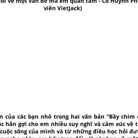
đổi về một vấn đề mà em quan tâm - Cô Huỳnh Ph
viên VietJack)
n của các bạn nhỏ trong hai văn bản “Bầy chim c
ắc hẳn gợi cho em nhiều suy nghĩ và cảm xúc về t
 cuộc sống của mình và từ những điều học hỏi đư