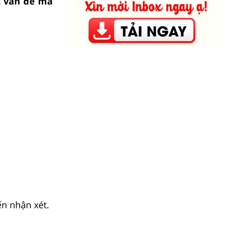
t vấn đề mà
ến nhận xét.