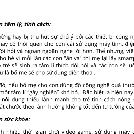
 tâm lý, tính cách:
hường hay bị thu hút sự chú ý bởi các thiết bị công 
hay có thói quen cho con cái sử dụng máy tính, điệ
òi hỏi và ngoan ngoãn nghe lời hơn. Thế nhưng, việc
o bé vì mỗi lần các con "ăn vạ" thì mẹ lại lấy smar
 trẻ sẽ sinh ra tâm lí thích đòi hỏi và các con sẽ l
ữ là bố mẹ sẽ cho sử dụng điện thoại.
ó, nếu bố mẹ cho con dùng đồ công nghệ quá thư
một tâm lí “gây nghiện” khó bỏ. Đặc biệt là hiện nay
, nội dung thiếu lành mạnh cho trẻ tính cách nóng
ắt chước theo, ảnh hưởng không tốt đến tư tưởng của
n sức khỏe:
ành nhiều thời gian chơi video game, sử dụng máy tí