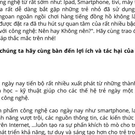
ng nghệ từ rất sớm như: Ipad, Smartphone, tivi, máy t
g ta rất dễ dàng bắt gặp những trẻ nhỏ đã sử dụn
.. ngoan ngoãn ngồi chơi hàng tiếng đồng hồ không 
được đặt ra đã thu hút sự quan tâm của rất nhiều bâ
c với công nghệ: Nên hay Không nên?". Hãy cùng trao 
 đáp thắc mắc trên nhé!
chúng ta hãy cùng bàn đến lợi ích và tác hại của 
ngày nay tiến bộ rất nhiều xuất phát từ những thàn
 học – kỹ thuật giúp cho các thế hệ trẻ ngày một 
 công nghệ.
 phẩm công nghệ cao ngày nay như smartphone, la
nh năng vượt trội, các nguồn thông tin, các kiến thức
n Internet, …luôn tạo ra sự phấn khích tò mò cho tr
hát triển khả năng, tư duy và sáng tạo hơn cho trẻ tr