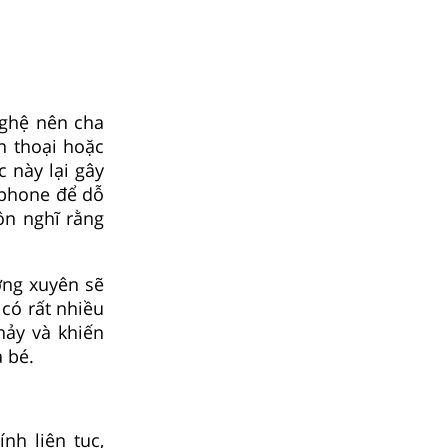
nghệ nên cha
n thoại hoặc
 này lại gây
tphone để dỗ
uôn nghĩ rằng
ờng xuyên sẽ
 có rất nhiều
 nảy và khiến
 bé.
nh liên tục,