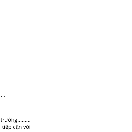
, …
rường.........
tiếp cận với