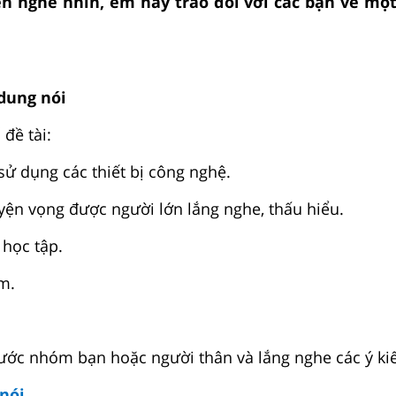
ện nghe nhìn, em hãy trao đổi với các bạn về mộ
i
 dung nói
 đề tài:
 sử dụng các thiết bị công nghệ.
yện vọng được người lớn lắng nghe, thấu hiểu.
 học tập.
em.
trước nhóm bạn hoặc người thân và lắng nghe các ý ki
 nói