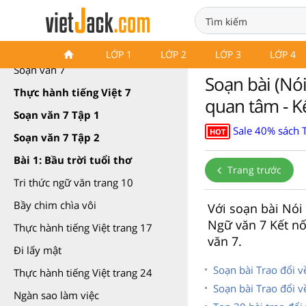
Soạn văn 7 Kết nối tri thức
LỚP 1
LỚP 2
LỚP 3
LỚP 4
Soạn văn 7
Soạn bài (Nó
Thực hành tiếng Việt 7
quan tâm - Kế
Soạn văn 7 Tập 1
Sale 40% sách 
HOT
Soạn văn 7 Tập 2
Bài 1: Bầu trời tuổi thơ
Trang trước
Tri thức ngữ văn trang 10
Bầy chim chìa vôi
Với soạn bài Nói
Ngữ văn 7 Kết nối
Thực hành tiếng Việt trang 17
văn 7.
Đi lấy mật
Soạn bài Trao đổi 
Thực hành tiếng Việt trang 24
Soạn bài Trao đổi 
Ngàn sao làm việc