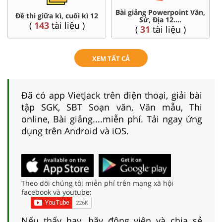
Bài giảng Powerpoint Văn,
Chuyên đề
i giữa kì, cuối kì 12
Sử, Địa 12....
Lí,
(
143
tài liệu )
(
31
tài liệu )
(
10
XEM TẤT CẢ
Đã có app VietJack trên điện thoại, giải bài
tập SGK, SBT Soạn văn, Văn mẫu, Thi
online, Bài giảng....miễn phí. Tải ngay ứng
dụng trên Android và iOS.
Theo dõi chúng tôi miễn phí trên mạng xã hội
facebook và youtube:
Nếu thấy hay, hãy động viên và chia sẻ