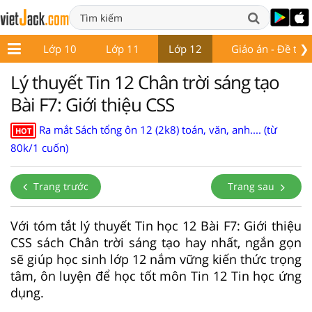
❯
p 9
Lớp 10
Lớp 11
Lớp 12
Giáo án - Đề thi
Lý thuyết Tin 12 Chân trời sáng tạo
Bài F7: Giới thiệu CSS
Ra mắt Sách tổng ôn 12 (2k8) toán, văn, anh.... (từ
HOT
80k/1 cuốn)
Trang trước
Trang sau
Với tóm tắt lý thuyết Tin học 12 Bài F7: Giới thiệu
CSS sách Chân trời sáng tạo hay nhất, ngắn gọn
sẽ giúp học sinh lớp 12 nắm vững kiến thức trọng
tâm, ôn luyện để học tốt môn Tin 12 Tin học ứng
dụng.