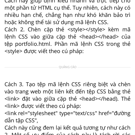
Cách này giúp định kiểu nhanh và trực tiếp cho
một phần tử HTML cụ thể. Tuy nhiên, cách này có
nhiều hạn chế, chẳng hạn như khó khăn bảo trì
hoặc không thể tái sử dụng mã lệnh CSS.
Cách 2. Chèn cặp thẻ <style></style> kèm mã
lệnh CSS vào giữa cặp thẻ <head></head> của
tệp portfolio.html. Phần mã lệnh CSS trong thẻ
<style> được viết theo cú pháp:
QUẢNG CÁO
Cách 3. Tạo tệp mã lệnh CSS riêng biệt và chèn
vào trang web một liên kết đến tệp CSS bằng thẻ
<link> đặt vào giữa cặp thẻ <head></head). Thẻ
<link> được viết theo cú pháp:
<link rel="stylesheet" type="text/css" href="đường
dẫn tập CSS",
Cách này cũng đem lại kết quả tương tự như cách
2. Một số ưu điểm của cách này là tách rời các