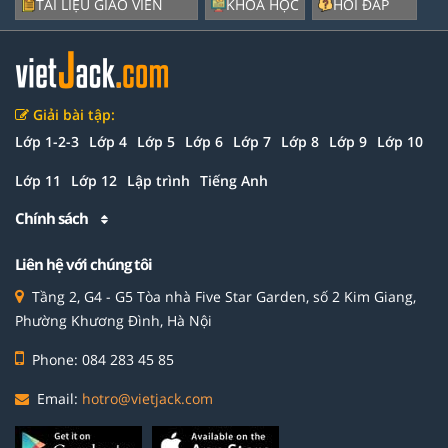
TÀI LIỆU GIÁO VIÊN
KHÓA HỌC
HỎI ĐÁP
Giải bài tập:
Lớp 1-2-3
Lớp 4
Lớp 5
Lớp 6
Lớp 7
Lớp 8
Lớp 9
Lớp 10
Lớp 11
Lớp 12
Lập trình
Tiếng Anh
Chính sách
Liên hệ với chúng tôi
Tầng 2, G4 - G5 Tòa nhà Five Star Garden, số 2 Kim Giang,
Phường Khương Đình, Hà Nội
Phone: 084 283 45 85
Email:
hotro@vietjack.com