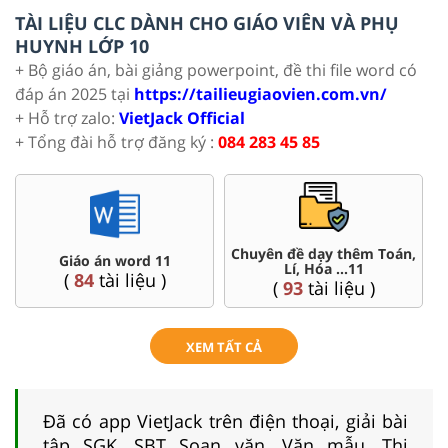
TÀI LIỆU CLC DÀNH CHO GIÁO VIÊN VÀ PHỤ
HUYNH LỚP 10
+ Bộ giáo án, bài giảng powerpoint, đề thi file word có
đáp án 2025 tại
https://tailieugiaovien.com.vn/
+ Hỗ trợ zalo:
VietJack Official
+ Tổng đài hỗ trợ đăng ký :
084 283 45 85
Đề thi HSG 11
Trắc nghiệm đúng sai 11
(
8
tài liệu )
(
8
tài liệu )
XEM TẤT CẢ
Đã có app VietJack trên điện thoại, giải bài
tập SGK, SBT Soạn văn, Văn mẫu, Thi