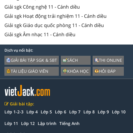
Giải sgk Công nghệ 11 - Cánh diều
Giải sgk Hoạt động trải nghiệm 11 - Cánh diều
Giải sgk Giáo dục quốc phòng 11 - Cánh diều
Giải sgk Âm nhạc 11 - Cánh diều
Dịch vụ nổi bật:
GIẢI BÀI TẬP SGK & SBT
SÁCH
THI ONLINE
TÀI LIỆU GIÁO VIÊN
KHÓA HỌC
HỎI ĐÁP
Giải bài tập:
Lớp 1-2-3
Lớp 4
Lớp 5
Lớp 6
Lớp 7
Lớp 8
Lớp 9
Lớp 10
Lớp 11
Lớp 12
Lập trình
Tiếng Anh