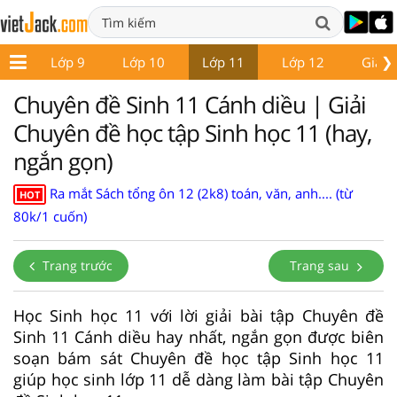
❯
 8
Lớp 9
Lớp 10
Lớp 11
Lớp 12
Giáo 
Chuyên đề Sinh 11 Cánh diều | Giải
Chuyên đề học tập Sinh học 11 (hay,
ngắn gọn)
Ra mắt Sách tổng ôn 12 (2k8) toán, văn, anh.... (từ
HOT
80k/1 cuốn)
Trang trước
Trang sau
Học Sinh học 11 với lời giải bài tập Chuyên đề
Sinh 11 Cánh diều hay nhất, ngắn gọn được biên
soạn bám sát Chuyên đề học tập Sinh học 11
giúp học sinh lớp 11 dễ dàng làm bài tập Chuyên