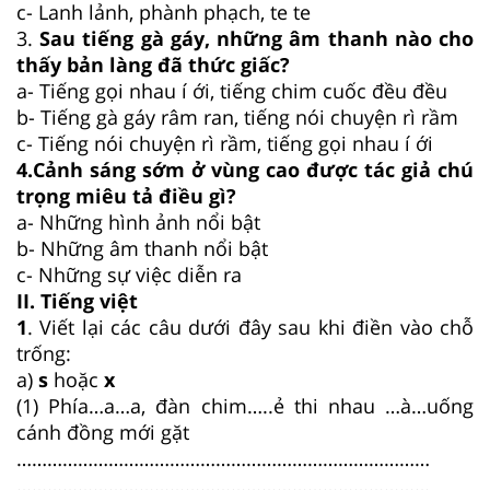
c- Lanh lảnh, phành phạch, te te
3.
Sau tiếng gà gáy, những âm thanh nào cho
thấy bản làng đã thức giấc?
a- Tiếng gọi nhau í ới, tiếng chim cuốc đều đều
b- Tiếng gà gáy râm ran, tiếng nói chuyện rì rầm
c- Tiếng nói chuyện rì rầm, tiếng gọi nhau í ới
4.
Cảnh sáng sớm ở vùng cao được tác giả chú
trọng miêu tả điều gì?
a- Những hình ảnh nổi bật
b- Những âm thanh nổi bật
c- Những sự việc diễn ra
II. Tiếng việt
1
. Viết lại các câu dưới đây sau khi điền vào chỗ
trống:
a)
s
hoặc
x
(1) Phía…a…a, đàn chim…..ẻ thi nhau …à…uống
cánh đồng mới gặt
………………………………………………………………………
………………………………………………………………………