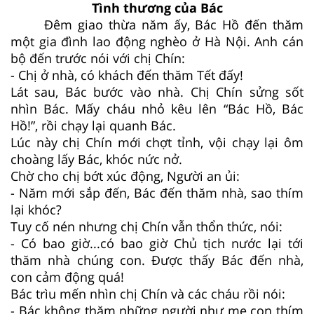
Tình thương của Bác
Đêm giao thừa năm ấy, Bác Hồ đến thăm
một gia đình lao động nghèo ở Hà Nội. Anh cán
bộ đến trước nói với chị Chín:
- Chị ở nhà, có khách đến thăm Tết đấy!
Lát sau, Bác bước vào nhà. Chị Chín sửng sốt
nhìn Bác. Mấy cháu nhỏ kêu lên “Bác Hồ, Bác
Hồ!”, rồi chạy lại quanh Bác.
Lúc này chị Chín mới chợt tỉnh, vội chạy lại ôm
choàng lấy Bác, khóc nức nở.
Chờ cho chị bớt xúc động, Người an ủi:
- Năm mới sắp đến, Bác đến thăm nhà, sao thím
lại khóc?
Tuy cố nén nhưng chị Chín vẫn thổn thức, nói:
- Có bao giờ...có bao giờ Chủ tịch nước lại tới
thăm nhà chúng con. Được thấy Bác đến nhà,
con cảm động quá!
Bác trìu mến nhìn chị Chín và các cháu rồi nói:
- Bác không thăm những người như mẹ con thím