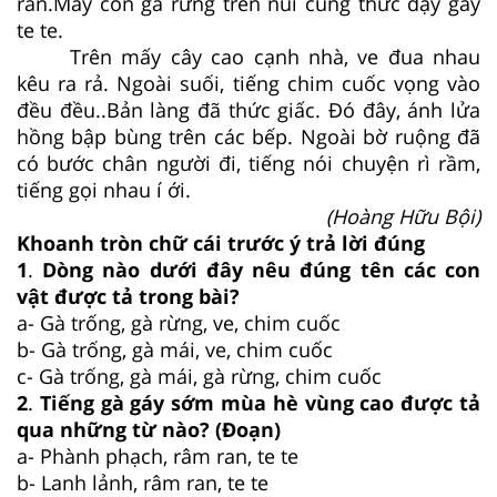
ran.Mấy con gà rừng trên núi cũng thức dậy gáy
te te.
Trên mấy cây cao cạnh nhà, ve đua nhau
kêu ra rả. Ngoài suối, tiếng chim cuốc vọng vào
đều đều..Bản làng đã thức giấc. Đó đây, ánh lửa
hồng bập bùng trên các bếp. Ngoài bờ ruộng đã
có bước chân người đi, tiếng nói chuyện rì rầm,
tiếng gọi nhau í ới.
(Hoàng Hữu Bội)
Khoanh tròn chữ cái trước ý trả lời đúng
1
.
Dòng nào dưới đây nêu đúng tên các con
vật được tả trong bài?
a- Gà trống, gà rừng, ve, chim cuốc
b- Gà trống, gà mái, ve, chim cuốc
c- Gà trống, gà mái, gà rừng, chim cuốc
2
.
Tiếng gà gáy sớm mùa hè vùng cao được tả
qua những từ nào? (Đoạn)
a- Phành phạch, râm ran, te te
b- Lanh lảnh, râm ran, te te