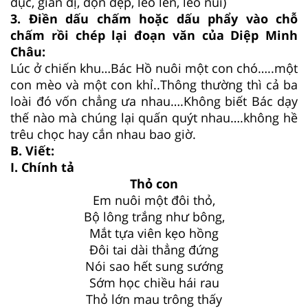
dục, giản dị, dọn dẹp, leo lên, leo núi)
3. Điền dấu chấm hoặc dấu phẩy vào chỗ
chấm rồi chép lại đoạn văn của Diệp Minh
Châu:
Lúc ở chiến khu…Bác Hồ nuôi một con chó…..một
con mèo và một con khỉ..Thông thường thì cả ba
loài đó vốn chẳng ưa nhau….Không biết Bác dạy
thế nào mà chúng lại quấn quýt nhau….không hề
trêu chọc hay cắn nhau bao giờ.
B. Viết:
I. Chính tả
Thỏ con
Em nuôi một đôi thỏ,
Bộ lông trắng như bông,
Mắt tựa viên kẹo hồng
Đôi tai dài thẳng đứng
Nói sao hết sung sướng
Sớm học chiều hái rau
Thỏ lớn mau trông thấy