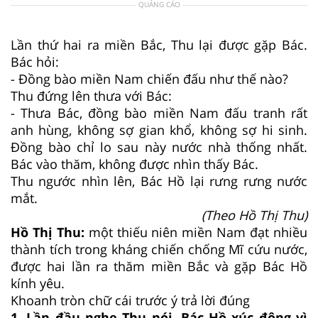
QUẢNG CÁO
Lần thứ hai ra miền Bắc, Thu lại được gặp Bác.
Bác hỏi:
- Đồng bào miền Nam chiến đấu như thế nào?
Thu đứng lên thưa với Bác:
- Thưa Bác, đồng bào miền Nam đấu tranh rất
anh hùng, không sợ gian khổ, không sợ hi sinh.
Đồng bào chỉ lo sau này nước nhà thống nhất.
Bác vào thăm, không được nhìn thấy Bác.
Thu ngước nhìn lên, Bác Hồ lại rưng rưng nước
mắt.
(Theo Hồ Thị Thu)
Hồ Thị Thu:
một thiếu niên miền Nam đạt nhiều
thành tích trong kháng chiến chống Mĩ cứu nước,
được hai lần ra thăm miền Bắc và gặp Bác Hồ
kính yêu.
Khoanh tròn chữ cái trước ý trả lời đúng
1
.
Lần đầu nghe Thu nói, Bác Hồ xúc động vì