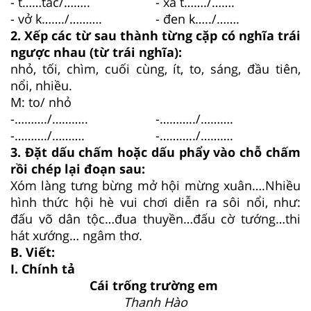
- t……tắc/……..
- xa t……./…….
- vở k……./……….
- đen k…../…….
2. Xếp các từ sau thành từng cặp có nghĩa trái
ngược nhau (từ trái nghĩa):
nhỏ, tối, chìm, cuối cùng, ít, to, sáng, đầu tiên,
nổi, nhiều.
M: to/ nhỏ
-………./………..
-………../……….
-………./……….
-………../……….
3. Đặt dấu chấm hoặc dấu phẩy vào chỗ chấm
rồi chép lại đoạn sau:
Xóm làng tưng bừng mở hội mừng xuân….Nhiều
hình thức hội hè vui chơi diễn ra sôi nổi, như:
đấu võ dân tộc…đua thuyền…đấu cờ tướng…thi
hát xướng… ngâm thơ.
B. Viết:
I. Chính tả
Cái trống trường em
Thanh Hào