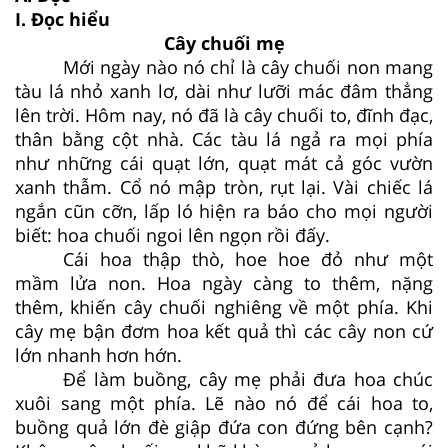
I. Đọc hiểu
Cây chuối mẹ
Mới ngày nào nó chỉ là cây chuối non mang
tàu lá nhỏ xanh lơ, dài như lưỡi mác đâm thẳng
lên trời. Hôm nay, nó đã là cây chuối to, đĩnh đạc,
thân bằng cột nhà. Các tàu lá ngả ra mọi phía
như những cái quạt lớn, quạt mát cả góc vườn
xanh thẫm. Cổ nó mập tròn, rụt lại. Vài chiếc lá
ngắn cũn cỡn, lấp ló hiện ra báo cho mọi người
biết: hoa chuối ngoi lên ngọn rồi đấy.
Cái hoa thập thò, hoe hoe đỏ như một
mầm lửa non. Hoa ngày càng to thêm, nặng
thêm, khiến cây chuối nghiêng về một phía. Khi
cây mẹ bận đơm hoa kết quả thì các cây non cứ
lớn nhanh hơn hớn.
Để làm buồng, cây mẹ phải đưa hoa chúc
xuôi sang một phía. Lẽ nào nó để cái hoa to,
buồng quả lớn đè giập đứa con đứng bên cạnh?