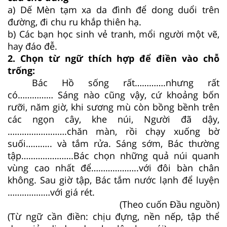
a) Dế Mèn tạm xa da đình để dong duổi trên
đường, đi chu ru khắp thiên hạ.
b) Các bạn học sinh vẻ tranh, mổi người một vẽ,
hay đáo đễ.
2. Chọn từ ngữ thích hợp để điền vào chỗ
trống:
Bác Hồ sống rất………….nhưng rất
có…………… Sáng nào cũng vậy, cứ khoảng bốn
rưỡi, năm giờ, khi sương mù còn bồng bềnh trên
các ngọn cây, khe núi, Người đã dậy,
…………………….chăn màn, rồi chạy xuống bờ
suối……….. và tắm rửa. Sáng sớm, Bác thường
tập………………….Bác chọn những quả núi quanh
vùng cao nhất để………………..với đôi bàn chân
không. Sau giờ tập, Bác tắm nước lạnh để luyện
………………với giá rét.
(Theo cuốn Đầu nguồn)
(Từ ngữ cần điền: chịu đựng, nền nếp, tập thể