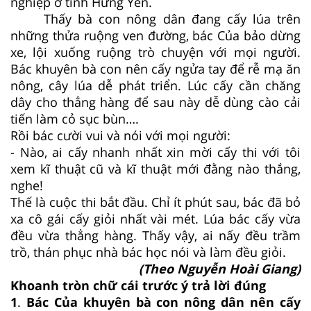
nghiệp ở tỉnh Hưng Yên.
Thấy bà con nông dân đang cấy lúa trên
những thửa ruộng ven đường, bác Của bảo dừng
xe, lội xuống ruộng trò chuyện với mọi người.
Bác khuyên bà con nên cấy ngửa tay để rễ mạ ăn
nông, cây lúa dễ phát triển. Lúc cấy cần chăng
dây cho thẳng hàng để sau này dễ dùng cào cải
tiến làm cỏ sục bùn….
Rồi bác cười vui và nói với mọi người:
- Nào, ai cấy nhanh nhất xin mời cấy thi với tôi
xem kĩ thuật cũ và kĩ thuật mới đằng nào thắng,
nghe!
Thế là cuộc thi bắt đầu. Chỉ ít phút sau, bác đã bỏ
xa cô gái cấy giỏi nhất vài mét. Lúa bác cấy vừa
đều vừa thẳng hàng. Thấy vậy, ai nấy đều trầm
trồ, thán phục nhà bác học nói và làm đều giỏi.
(Theo Nguyễn Hoài Giang)
Khoanh tròn chữ cái trước ý trả lời đúng
1
.
Bác Của khuyên bà con nông dân nên cấy