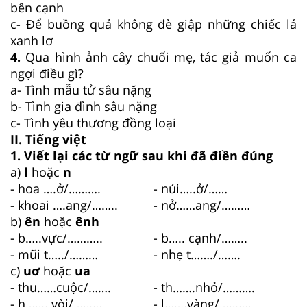
bên cạnh
c- Để buồng quả không đè giập những chiếc lá
xanh lơ
4.
Qua hình ảnh cây chuối mẹ, tác giả muốn ca
ngợi điều gì?
a- Tình mẫu tử sâu nặng
b- Tình gia đình sâu nặng
c- Tình yêu thương đồng loại
II. Tiếng việt
1. Viết lại các từ ngữ sau khi đã điền đúng
a)
l
hoặc
n
- hoa ….ở/……….
- núi…..ở/……
- khoai ….ang/……..
- nở……ang/………
b)
ên
hoặc
ênh
- b…..vực/………..
- b….. cạnh/……..
- mũi t…../………
- nhẹ t……./…….
c)
uơ
hoặc
ua
- thu……cuộc/…….
- th…….nhỏ/……….
- h……. vòi/………
- l…….vàng/……….