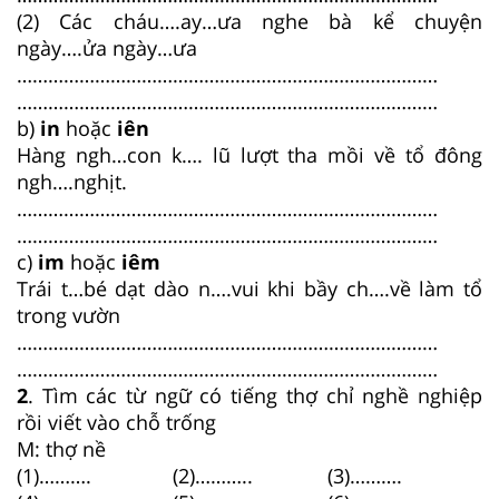
(2) Các cháu….ay…ưa nghe bà kể chuyện
ngày….ửa ngày…ưa
………………………………………………………………………
………………………………………………………………………
b)
in
hoặc
iên
Hàng ngh…con k…. lũ lượt tha mồi về tổ đông
ngh….nghịt.
………………………………………………………………………
………………………………………………………………………
c)
im
hoặc
iêm
Trái t…bé dạt dào n….vui khi bầy ch….về làm tổ
trong vườn
………………………………………………………………………
………………………………………………………………………
2
. Tìm các từ ngữ có tiếng thợ chỉ nghề nghiệp
rồi viết vào chỗ trống
M: thợ nề
(1)……….
(2)………..
(3)……….