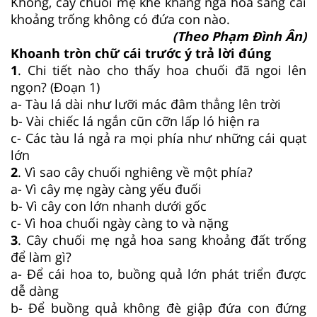
Không, cây chuối mẹ khẽ khàng ngả hoa sang cái
khoảng trống không có đứa con nào.
(Theo Phạm Đình Ân)
Khoanh tròn chữ cái trước ý trả lời đúng
1
. Chi tiết nào cho thấy hoa chuối đã ngoi lên
ngọn? (Đoạn 1)
a- Tàu lá dài như lưỡi mác đâm thẳng lên trời
b- Vài chiếc lá ngắn cũn cỡn lấp ló hiện ra
c- Các tàu lá ngả ra mọi phía như những cái quạt
lớn
2
. Vì sao cây chuối nghiêng về một phía?
a- Vì cây mẹ ngày càng yếu đuối
b- Vì cây con lớn nhanh dưới gốc
c- Vì hoa chuối ngày càng to và nặng
3
. Cây chuối mẹ ngả hoa sang khoảng đất trống
để làm gì?
a- Để cái hoa to, buồng quả lớn phát triển được
dễ dàng
b- Để buồng quả không đè giập đứa con đứng