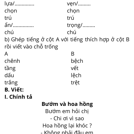
lựa/…………..
vẹn/………
chọn
chọn
trú
trú
ẩn/……………
trọng/………
chú
chú
b) Ghép tiếng ở cột A với tiếng thích hợp ở cột B
rồi viết vào chỗ trống
A
B
chênh
bệch
tầng
vết
dấu
lệch
trắng
trệt
B. Viết:
I. Chính tả
Bướm và hoa hồng
Bướm em hỏi chị
- Chi ơi vì sao
Hoa hồng lại khóc ?
- Không phải đâu em