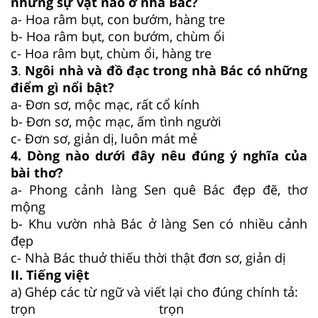
những sự vật nào ở nhà Bác?
a- Hoa râm bụt, con bướm, hàng tre
b- Hoa râm bụt, con bướm, chùm ổi
c- Hoa râm bụt, chùm ổi, hàng tre
3
.
Ngôi nhà và đồ đạc trong nhà Bác có những
điểm gì nổi bật?
a- Đơn sơ, mộc mạc, rất cổ kính
b- Đơn sơ, mộc mạc, ấm tình người
c- Đơn sơ, giản dị, luôn mát mẻ
4. Dòng nào dưới đây nêu đúng ý nghĩa của
bài thơ?
a- Phong cảnh làng Sen quê Bác đẹp đẽ, thơ
mộng
b- Khu vườn nhà Bác ở làng Sen có nhiều cảnh
đẹp
c- Nhà Bác thuở thiếu thời thật đơn sơ, giản dị
II. Tiếng việt
a) Ghép các từ ngữ và viết lại cho đúng chính tả:
trọn
trọn