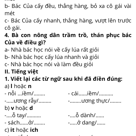
b- Bác Của cấy đều, thẳng hàng, bỏ xa cô gái vài
mét
c- Bác Của cấy nhanh, thẳng hàng, vượt lên trước
cô gái.
4. Bà con nông dân trầm trồ, thán phục bác
Của về điều gì?
a- Nhà bác học nói về cấy lúa rất giỏi
b- Nhà bác học cấy lúa nhanh và giỏi
c- Nhà bác học nói và làm đều giỏi
II. Tiếng việt
1. Viết lại các từ ngữ sau khi đã điền đúng:
a)
l
hoặc
n
- nỗi …iềm/……..
- cái……iềm/……….
-…..ương rẫy/………
-……..ương thực/……..
b)
v
hoặc
d
-….ỗ tay/……….
-….ỗ dành/……
- sách……ở/……..
-…..ở dang/……
c)
it
hoặc
ich