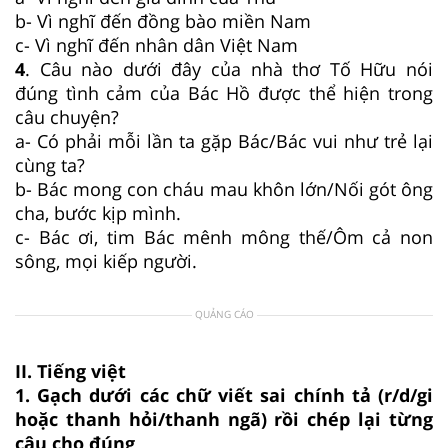
b- Vì nghĩ đến đồng bào miền Nam
c- Vì nghĩ đến nhân dân Việt Nam
4
. Câu nào dưới đây của nhà thơ Tố Hữu nói
đúng tình cảm của Bác Hồ được thể hiện trong
câu chuyện?
a- Có phải mỗi lần ta gặp Bác/Bác vui như trẻ lại
cùng ta?
b- Bác mong con cháu mau khôn lớn/Nối gót ông
cha, bước kịp mình.
c- Bác ơi, tim Bác mênh mông thế/Ôm cả non
sông, mọi kiếp người.
QUẢNG CÁO
II. Tiếng việt
1. Gạch dưới các chữ viết sai chính tả (r/d/gi
hoặc thanh hỏi/thanh ngã) rồi chép lại từng
câu cho đúng