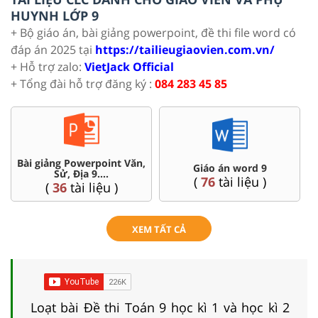
HUYNH LỚP 9
+ Bộ giáo án, bài giảng powerpoint, đề thi file word có
đáp án 2025 tại
https://tailieugiaovien.com.vn/
+ Hỗ trợ zalo:
VietJack Official
+ Tổng đài hỗ trợ đăng ký :
084 283 45 85
Bài giảng Powerpoint Văn,
C
Giáo án word 9
Sử, Địa 9....
(
76
tài liệu )
(
36
tài liệu )
XEM TẤT CẢ
Loạt bài Đề thi Toán 9 học kì 1 và học kì 2