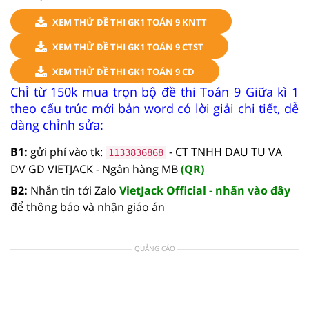
XEM THỬ ĐỀ THI GK1 TOÁN 9 KNTT
XEM THỬ ĐỀ THI GK1 TOÁN 9 CTST
XEM THỬ ĐỀ THI GK1 TOÁN 9 CD
Chỉ từ 150k mua trọn bộ đề thi Toán 9 Giữa kì 1
theo cấu trúc mới bản word có lời giải chi tiết, dễ
dàng chỉnh sửa:
B1:
gửi phí vào tk:
- CT TNHH DAU TU VA
1133836868
DV GD VIETJACK - Ngân hàng MB
(QR)
B2:
Nhắn tin tới Zalo
VietJack Official - nhấn vào đây
để thông báo và nhận giáo án
QUẢNG CÁO