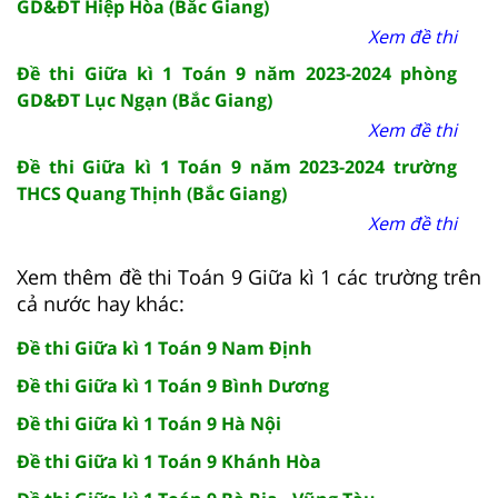
GD&ĐT Hiệp Hòa (Bắc Giang)
Xem đề thi
Đề thi Giữa kì 1 Toán 9 năm 2023-2024 phòng
GD&ĐT Lục Ngạn (Bắc Giang)
Xem đề thi
Đề thi Giữa kì 1 Toán 9 năm 2023-2024 trường
THCS Quang Thịnh (Bắc Giang)
Xem đề thi
Xem thêm đề thi Toán 9 Giữa kì 1 các trường trên
cả nước hay khác:
Đề thi Giữa kì 1 Toán 9 Nam Định
Đề thi Giữa kì 1 Toán 9 Bình Dương
Đề thi Giữa kì 1 Toán 9 Hà Nội
Đề thi Giữa kì 1 Toán 9 Khánh Hòa