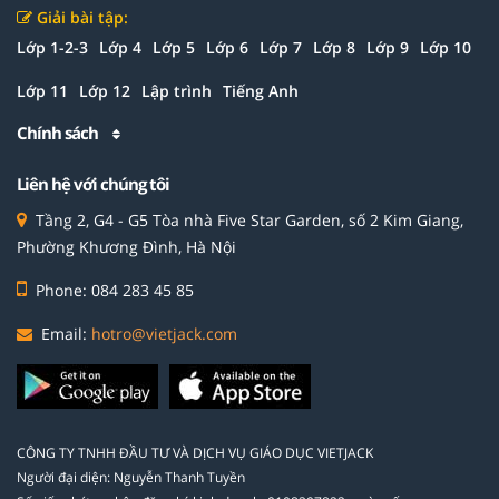
Giải bài tập:
Lớp 1-2-3
Lớp 4
Lớp 5
Lớp 6
Lớp 7
Lớp 8
Lớp 9
Lớp 10
Lớp 11
Lớp 12
Lập trình
Tiếng Anh
Chính sách
Liên hệ với chúng tôi
Tầng 2, G4 - G5 Tòa nhà Five Star Garden, số 2 Kim Giang,
Phường Khương Đình, Hà Nội
Phone: 084 283 45 85
Email:
hotro@vietjack.com
CÔNG TY TNHH ĐẦU TƯ VÀ DỊCH VỤ GIÁO DỤC VIETJACK
Người đại diện: Nguyễn Thanh Tuyền