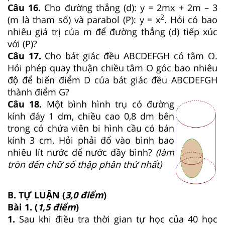
Câu 16.
Cho đường thẳng (d): y = 2mx + 2m – 3
2
(m là tham số) và parabol (P): y = x
. Hỏi có bao
nhiêu giá trị của m để đường thẳng (d) tiếp xúc
với (P)?
Câu 17.
Cho bát giác đều ABCDEFGH có tâm O.
Hỏi phép quay thuận chiều tâm O góc bao nhiêu
độ để biến điểm D của bát giác đều ABCDEFGH
thành điểm G?
Câu 18.
Một bình hình trụ có đường
kính đáy 1 dm, chiều cao 0,8 dm bên
trong có chứa viên bi hình cầu có bán
kính 3 cm. Hỏi phải đổ vào bình bao
nhiêu lít nước để nước đầy bình?
(làm
tròn đến chữ số thập phân thứ nhất)
B. TỰ LUẬN (
3,0 điểm
)
Bài 1. (
1,5 điểm
)
1.
Sau khi điều tra thời gian tự học của 40 học