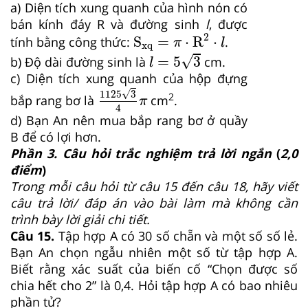
a) Diện tích xung quanh của hình nón có
bán kính đáy R và đường sinh
l
, được
S
xq
=
π
⋅
R
2
⋅
l
2
S
=
⋅
R
⋅
tính bằng công thức:
.
π
l
xq
l
=
5
3
√
=
5
3
b) Độ dài đường sinh là
cm.
l
c) Diện tích xung quanh của hộp đựng
1125
3
4
π
√
1125
3
2
bắp rang bơ là
cm
.
π
4
d) Bạn An nên mua bắp rang bơ ở quầy
B để có lợi hơn.
Phần 3. Câu hỏi trắc nghiệm trả lời ngắn
(
2,0
điểm
)
Trong mỗi câu hỏi từ câu 15 đến câu 18, hãy viết
câu trả lời/ đáp án vào bài làm mà không cần
trình bày lời giải chi tiết
.
Câu 15.
Tập hợp A có 30 số chẵn và một số số lẻ.
Bạn An chọn ngẫu nhiên một số từ tập hợp A.
Biết rằng xác suất của biến cố “Chọn được số
chia hết cho 2” là 0,4. Hỏi tập hợp A có bao nhiêu
phần tử?