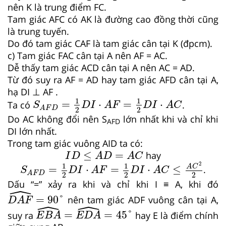
nên K là trung điểm FC.
Tam giác AFC có AK là đường cao đồng thời cũng
là trung tuyến.
Do đó tam giác CAF là tam giác cân tại K (đpcm).
c) Tam giác FAC cân tại A nên AF = AC.
Dễ thấy tam giác ACD cân tại A nên AC = AD.
Từ đó suy ra AF = AD hay tam giác AFD cân tại A,
hạ DI ⊥ AF .
S
A
F
D
=
1
2
D
I
⋅
A
F
=
1
2
D
I
⋅
A
C
1
1
=
⋅
=
⋅
Ta có
.
S
D
I
A
F
D
I
A
C
A
F
D
2
2
Do AC không đổi nên S
lớn nhất khi và chỉ khi
AFD
DI lớn nhất.
Trong tam giác vuông AID ta có:
I
D
≤
A
D
=
A
C
≤
=
hay
I
D
A
D
A
C
S
A
F
D
=
1
2
D
I
⋅
A
F
=
1
2
D
I
⋅
A
C
≤
A
C
2
2
2
1
1
A
C
=
⋅
=
⋅
≤
.
S
D
I
A
F
D
I
A
C
A
F
D
2
2
2
Dấu “=” xảy ra khi và chỉ khi I ≡ A, khi đó
ˆ
D
A
F
^
=
90
°
=
90
°
nên tam giác ADF vuông cân tại A,
D
A
F
ˆ
ˆ
E
B
A
^
=
E
D
A
^
=
45
°
=
=
45
°
suy ra
hay E là điểm chính
E
B
A
E
D
A