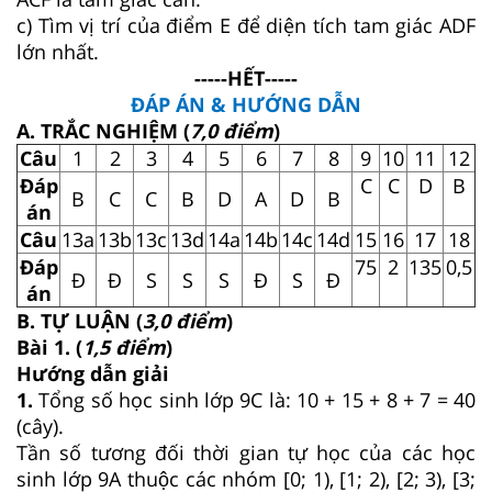
c) Tìm vị trí của điểm E để diện tích tam giác ADF
lớn nhất.
-----HẾT-----
ĐÁP ÁN & HƯỚNG DẪN
A. TRẮC NGHIỆM (
7,0 điểm
)
Câu
1
2
3
4
5
6
7
8
9
10
11
12
Đáp
C
C
D
B
B
C
C
B
D
A
D
B
án
Câu
13a
13b
13c
13d
14a
14b
14c
14d
15
16
17
18
Đáp
75
2
135
0,5
Đ
Đ
S
S
S
Đ
S
Đ
án
B. TỰ LUẬN (
3,0 điểm
)
Bài 1. (
1,5 điểm
)
Hướng dẫn giải
1.
Tổng số học sinh lớp 9C là: 10 + 15 + 8 + 7 = 40
(cây).
Tần số tương đối thời gian tự học của các học
sinh lớp 9A thuộc các nhóm [0; 1), [1; 2), [2; 3), [3;