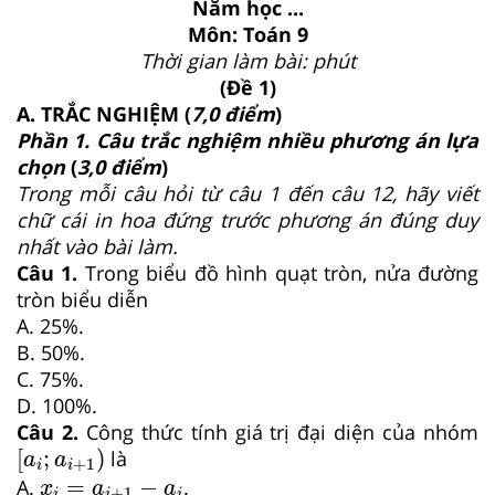
Năm học ...
Môn: Toán 9
Thời gian làm bài: phút
(Đề 1)
A. TRẮC NGHIỆM (
7,0 điểm
)
Phần 1. Câu trắc nghiệm nhiều phương án lựa
chọn
(
3,0 điểm
)
Trong mỗi câu hỏi từ câu 1 đến câu 12, hãy viết
chữ cái in hoa đứng trước phương án đúng duy
nhất vào bài làm.
Câu 1.
Trong biểu đồ hình quạt tròn, nửa đường
tròn biểu diễn
A. 25%.
B. 50%.
C. 75%.
D. 100%.
Câu 2.
Công thức tính giá trị đại diện của nhóm
a
i
;
a
i
+
1
[
;
)
là
a
a
+
1
i
i
x
i
=
a
i
+
1
−
a
i
=
−
A.
.
x
a
a
+
1
i
i
i