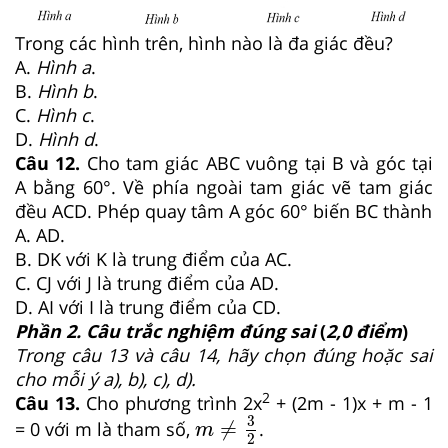
Trong các hình trên, hình nào là đa giác đều?
A.
Hình a
.
B.
Hình b
.
C.
Hình c
.
D.
Hình d
.
Câu 12.
Cho tam giác ABC vuông tại B và góc tại
A bằng 60°. Về phía ngoài tam giác vẽ tam giác
đều ACD. Phép quay tâm A góc 60° biến BC thành
A. AD.
B. DK với K là trung điểm của AC.
C. CJ với J là trung điểm của AD.
D. AI với I là trung điểm của CD.
Phần 2. Câu trắc nghiệm đúng sai
(
2,0 điểm
)
Trong câu 13 và câu 14, hãy chọn đúng hoặc sai
cho mỗi ý a), b), c), d).
2
Câu 13.
Cho phương trình 2x
+ (2m - 1)x + m - 1
m
≠
3
2
3
≠
= 0 với m là tham số,
.
m
2