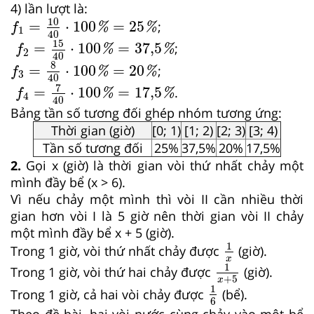
4) lần lượt là:
f
1
=
10
40
⋅
100
%
=
25
%
10
=
⋅
100
=
25
;
f
%
%
1
40
f
2
=
15
40
⋅
100
%
=
37,5
%
15
=
⋅
100
=
37,5
;
f
%
%
2
40
f
3
=
8
40
⋅
100
%
=
20
%
8
=
⋅
100
=
20
;
f
%
%
3
40
f
4
=
7
40
⋅
100
%
=
17,5
%
7
=
⋅
100
=
17,5
.
f
%
%
4
40
Bảng tần số tương đối ghép nhóm tương ứng:
Thời gian (giờ)
[0; 1)
[1; 2)
[2; 3)
[3; 4)
Tần số tương đối
25%
37,5%
20%
17,5%
2.
Gọi x (giờ) là thời gian vòi thứ nhất chảy một
mình đầy bể (x > 6).
Vì nếu chảy một mình thì vòi II cần nhiều thời
gian hơn vòi I là 5 giờ nên thời gian vòi II chảy
một mình đầy bể x + 5 (giờ).
1
x
1
Trong 1 giờ, vòi thứ nhất chảy được
(giờ).
1
x
+
5
x
1
Trong 1 giờ, vòi thứ hai chảy được
(giờ).
+
5
1
6
x
1
Trong 1 giờ, cả hai vòi chảy được
(bể).
6