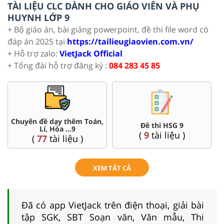
TÀI LIỆU CLC DÀNH CHO GIÁO VIÊN VÀ PHỤ
HUYNH LỚP 9
+ Bộ giáo án, bài giảng powerpoint, đề thi file word có
đáp án 2025 tại
https://tailieugiaovien.com.vn/
+ Hỗ trợ zalo:
VietJack Official
+ Tổng đài hỗ trợ đăng ký :
084 283 45 85
Chuyên đề dạy thêm Toán,
Đề thi HSG 9
Lí, Hóa ...9
(
9
tài liệu )
(
77
tài liệu )
XEM TẤT CẢ
Đã có app VietJack trên điện thoại, giải bài
tập SGK, SBT Soạn văn, Văn mẫu, Thi