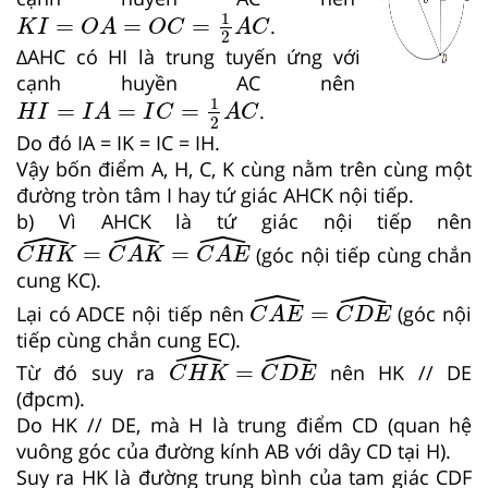
K
I
=
O
A
=
O
C
=
1
2
A
C
1
=
=
=
.
K
I
O
A
O
C
A
C
2
∆AHC có HI là trung tuyến ứng với
cạnh huyền AC nên
H
I
=
I
A
=
I
C
=
1
2
A
C
1
=
=
=
.
H
I
I
A
I
C
A
C
2
Do đó IA = IK = IC = IH.
Vậy bốn điểm A, H, C, K cùng nằm trên cùng một
đường tròn tâm I hay tứ giác AHCK nội tiếp.
b) Vì AHCK là tứ giác nội tiếp nên
ˆ
ˆ
ˆ
C
H
K
^
=
C
A
K
^
=
C
A
E
^
=
=
(góc nội tiếp cùng chắn
C
H
K
C
A
K
C
A
E
cung KC).
ˆ
ˆ
C
A
E
^
=
C
D
E
^
=
Lại có ADCE nội tiếp nên
(góc nội
C
A
E
C
D
E
tiếp cùng chắn cung EC).
ˆ
ˆ
C
H
K
^
=
C
D
E
^
=
Từ đó suy ra
nên HK // DE
C
H
K
C
D
E
(đpcm).
Do HK // DE, mà H là trung điểm CD (quan hệ
vuông góc của đường kính AB với dây CD tại H).
Suy ra HK là đường trung bình của tam giác CDF