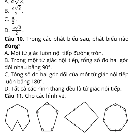
√
2
A.
.
a
a
2
2
√
2
a
B.
.
2
a
2
a
C.
.
2
a
3
2
√
3
a
D.
.
2
Câu 10.
Trong các phát biểu sau, phát biểu nào
đúng
?
A. Mọi tứ giác luôn nội tiếp đường tròn.
B. Trong một tứ giác nội tiếp, tổng số đo hai góc
đối nhau bằng 90°.
C. Tổng số đo hai góc đối của một tứ giác nội tiếp
luôn bằng 180°.
D. Tất cả các hình thang đều là tứ giác nội tiếp.
Câu 11.
Cho các hình vẽ: