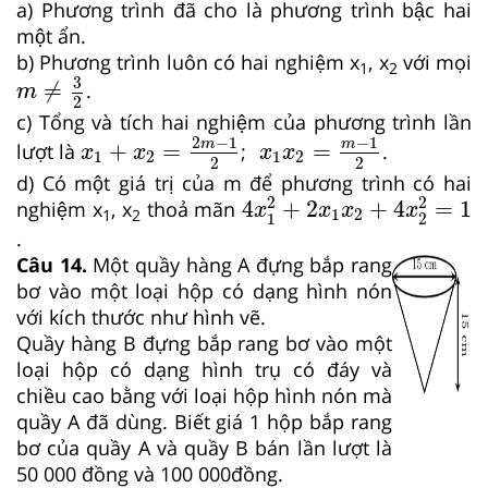
a) Phương trình đã cho là phương trình bậc hai
một ẩn.
b) Phương trình luôn có hai nghiệm x
, x
với mọi
1
2
m
≠
3
2
3
≠
.
m
2
c) Tổng và tích hai nghiệm của phương trình lần
x
1
+
x
2
=
2
m
−
1
2
x
1
x
2
=
m
−
1
2
2
−
1
−
1
m
m
+
=
=
lượt là
;
.
x
x
x
x
1
2
1
2
2
2
d) Có một giá trị của m để phương trình có hai
4
x
1
2
+
2
x
1
x
2
+
4
x
2
2
=
1
2
2
4
+
2
+
4
=
1
nghiệm x
, x
thoả mãn
x
x
x
x
1
2
1
2
1
2
.
Câu 14.
Một quầy hàng A đựng bắp rang
bơ vào một loại hộp có dạng hình nón
với kích thước như hình vẽ.
Quầy hàng B đựng bắp rang bơ vào một
loại hộp có dạng hình trụ có đáy và
chiều cao bằng với loại hộp hình nón mà
quầy A đã dùng. Biết giá 1 hộp bắp rang
bơ của quầy A và quầy B bán lần lượt là
50 000 đồng và 100 000đồng.