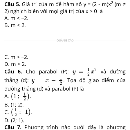
2
Câu 5.
Giá trị của m để hàm số y = (2 - m)x
(m ≠
2) nghịch biến với mọi giá trị của x > 0 là
A. m < −2.
B. m < 2.
QUẢNG CÁO
C. m > −2.
D. m > 2.
y
=
1
2
x
2
1
2
=
Câu 6.
Cho parabol (P):
và đường
y
x
2
y
=
x
−
1
2
1
=
−
thẳng (d):
. Tọa độ giao điểm của
y
x
2
đường thẳng (d) và parabol (P) là
1
;
1
2
1
1
;
A.
(
)
.
2
B. (1; 2).
1
2
;
1
1
;
1
C.
(
)
.
2
D. (2; 1).
Câu 7.
Phương trình nào dưới đây là phương