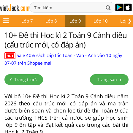
❯
ớp 6
Lớp 7
Lớp 8
Lớp 9
Lớp 10
Lớp 1
10+ Đề thi Học kì 2 Toán 9 Cánh diều
(cấu trúc mới, có đáp án)
Sale 40% sách cấp tốc Toán - Văn - Anh vào 10 ngày
HOT
07-07 trên Shopee mall
Trang trước
Trang sau
Với bộ 10+ Đề thi Học kì 2 Toán 9 Cánh diều năm
2026 theo cấu trúc mới có đáp án và ma trận
được biên soạn và chọn lọc từ đề thi Toán 9 của
các trường THCS trên cả nước sẽ giúp học sinh
lớp 9 ôn tập và đạt kết quả cao trong các bài thi
Học kì 2 Toán 9.