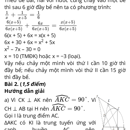
Theo đề bài, hai vòi nước cùng chảy vào một bể
thì sau 6 giờ đầy bể nên ta có phương trình:
1
x
+
1
x
+
5
=
1
6
1
1
1
+
=
6
+
5
x
6
x
+
5
6
x
x
+
5
+
6
x
6
x
x
+
5
=
x
x
+
5
6
x
x
+
5
x
6
(
+
5
)
(
+
5
)
x
x
x
6
x
+
=
6
(
+
5
)
6
(
+
5
)
6
(
+
5
)
x
x
x
x
x
x
6(x + 5) + 6x = x(x + 5)
2
6x + 30 + 6x = x
+ 5x
2
x
– 7x – 30 = 0
x = 10 (TMĐK) hoặc x = −3 (loại).
Vậy nếu chảy một mình vòi thứ I cần 10 giờ thì
đầy bể; nếu chảy một mình vòi thứ II cần 15 giờ
thì đầy bể.
Bài 2. (
1,5 điểm
)
Hướng dẫn giải
ˆ
A
K
C
^
=
90
°
=
90
°
a) Vì CK ⊥ AK nên
. Vì
A
K
C
ˆ
A
K
C
^
=
90
°
=
90
°
CH ⊥ AB tại H nên
.
A
K
C
Gọi I là trung điểm AC.
∆AKC có KI là trung tuyến ứng với
cạnh huyền AC nên