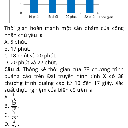
Thời gian hoàn thành một sản phẩm của công
nhân chủ yếu là
A. 5 phút.
B. 17 phút.
C. 18 phút và 20 phút.
D. 20 phút và 22 phút.
Câu 4.
Thống kê thời gian của 78 chương trình
quảng cáo trên Đài truyền hình tỉnh X có 38
chương trình quảng cáo từ 10 đến 17 giây. Xác
suất thực nghiệm của biến cố trên là
1
78
1
A.
.
78
38
78
38
B.
.
78
5
78
5
C.
.
78
4
78
4
D.
.
78