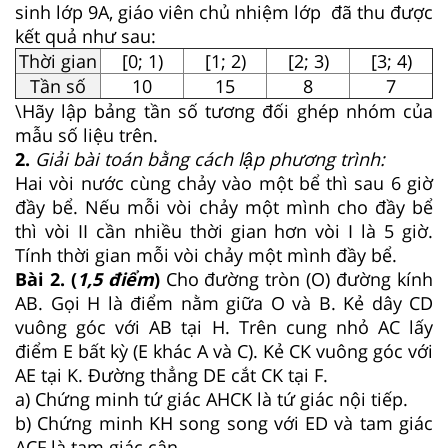
sinh lớp 9A, giáo viên chủ nhiệm lớp đã thu được
kết quả như sau:
Thời gian
[0; 1)
[1; 2)
[2; 3)
[3; 4)
Tần số
10
15
8
7
\Hãy lập bảng tần số tương đối ghép nhóm của
mẫu số liệu trên.
2.
Giải bài toán bằng cách lập phương trình:
Hai vòi nước cùng chảy vào một bể thì sau 6 giờ
đầy bể. Nếu mỗi vòi chảy một mình cho đầy bể
thì vòi II cần nhiều thời gian hơn vòi I là 5 giờ.
Tính thời gian mỗi vòi chảy một mình đầy bể.
Bài 2. (
1,5 điểm
)
Cho đường tròn (O) đường kính
AB. Gọi H là điểm nằm giữa O và B. Kẻ dây CD
vuông góc với AB tại H. Trên cung nhỏ AC lấy
điểm E bất kỳ (E khác A và C). Kẻ CK vuông góc với
AE tại K. Đường thẳng DE cắt CK tại F.
a) Chứng minh tứ giác AHCK là tứ giác nội tiếp.
b) Chứng minh KH song song với ED và tam giác
ACF là tam giác cân.