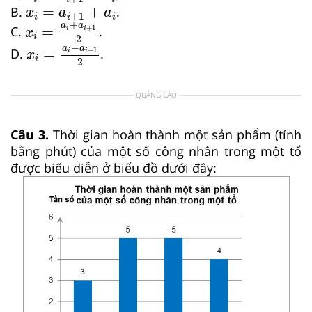
x
i
=
a
i
+
1
+
a
i
=
+
B.
.
x
a
a
+
1
x
i
=
a
i
+
a
i
+
1
2
i
i
i
+
a
a
=
+
1
C.
.
i
i
x
i
2
x
i
=
a
i
−
a
i
+
1
2
−
a
a
=
+
1
D.
.
i
i
x
i
2
QUẢNG CÁO
Câu 3.
Thời gian hoàn thành một sản phẩm (tính
bằng phút) của một số công nhân trong một tổ
được biểu diễn ở biểu đồ dưới đây: