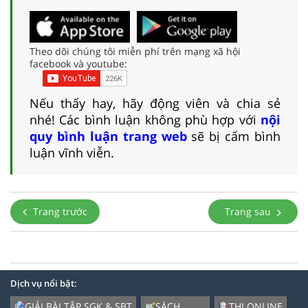
Theo dõi chúng tôi miễn phí trên mạng xã hội
facebook và youtube:
Nếu thấy hay, hãy động viên và chia sẻ
nhé! Các bình luận không phù hợp với
nội
quy bình luận trang web
sẽ bị cấm bình
luận vĩnh viễn.
Trang trước
Trang sau
Dịch vụ nổi bật:
GIẢI BÀI TẬP SGK & SBT
SÁCH
THI ONLINE