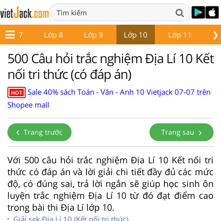
❯
Lớp 7
Lớp 8
Lớp 9
Lớp 10
Lớp 11
Lớ
500 Câu hỏi trắc nghiệm Địa Lí 10 Kết
nối tri thức (có đáp án)
Sale 40% sách Toán - Văn - Anh 10 Vietjack 07-07 trên
HOT
Shopee mall
Trang trước
Trang sau
Với 500 câu hỏi trắc nghiệm Địa Lí 10 Kết nối tri
thức có đáp án và lời giải chi tiết đầy đủ các mức
độ, có đúng sai, trả lời ngắn sẽ giúp học sinh ôn
luyện trắc nghiệm Địa Lí 10 từ đó đạt điểm cao
trong bài thi Địa Lí lớp 10.
Giải sgk Địa Lí 10 (Kết nối tri thức)