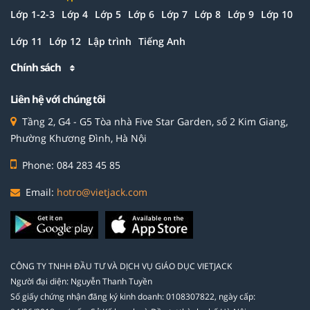
Lớp 1-2-3
Lớp 4
Lớp 5
Lớp 6
Lớp 7
Lớp 8
Lớp 9
Lớp 10
Lớp 11
Lớp 12
Lập trình
Tiếng Anh
Chính sách
Liên hệ với chúng tôi
Tầng 2, G4 - G5 Tòa nhà Five Star Garden, số 2 Kim Giang,
Phường Khương Đình, Hà Nội
Phone: 084 283 45 85
Email:
hotro@vietjack.com
CÔNG TY TNHH ĐẦU TƯ VÀ DỊCH VỤ GIÁO DỤC VIETJACK
Người đại diện: Nguyễn Thanh Tuyền
Số giấy chứng nhận đăng ký kinh doanh: 0108307822, ngày cấp: