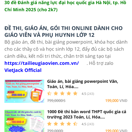
30 đề Đánh giá năng lực đại học quốc gia Hà Nội, tp. Hồ
Chí Minh 2025 (cho 2k7)
ĐỀ THI, GIÁO ÁN, GÓI THI ONLINE DÀNH CHO
GIÁO VIÊN VÀ PHỤ HUYNH LỚP 12
Bộ giáo án, đề thi, bài giảng powerpoint, khóa học dành
cho các thầy cô và học sinh lớp 12, đẩy đủ các bộ sách
cánh diều, kết nối tri thức, chân trời sáng tạo tại
https://tailieugiaovien.com.vn/
. Hỗ trợ zalo
VietJack Official
Giáo án, bài giảng powerpoint Văn,
Toán, Lí, Hóa....
4.5
(243)
799,000ĐS
199,000
VNĐ
1000 Đề thi bản word THPT quốc gia cá
trường 2023 Toán, Lí, Hóa....
4.5
(243)
799,000Đ
199,000
VNĐ