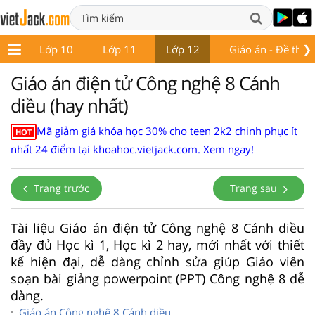
❯
 9
Lớp 10
Lớp 11
Lớp 12
Giáo án - Đề thi
Giáo án điện tử Công nghệ 8 Cánh
diều (hay nhất)
Mã giảm giá khóa học 30% cho teen 2k2 chinh phục ít
HOT
nhất 24 điểm tại khoahoc.vietjack.com. Xem ngay!
Trang trước
Trang sau
Tài liệu Giáo án điện tử Công nghệ 8 Cánh diều
đầy đủ Học kì 1, Học kì 2 hay, mới nhất với thiết
kế hiện đại, dễ dàng chỉnh sửa giúp Giáo viên
soạn bài giảng powerpoint (PPT) Công nghệ 8 dễ
dàng.
Giáo án Công nghệ 8 Cánh diều