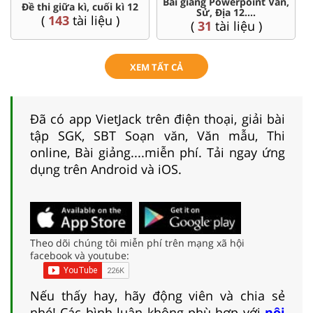
Bài giảng Powerpoint Văn,
C
Đề thi giữa kì, cuối kì 12
Sử, Địa 12....
(
143
tài liệu )
(
31
tài liệu )
XEM TẤT CẢ
Đã có app VietJack trên điện thoại, giải bài
tập SGK, SBT Soạn văn, Văn mẫu, Thi
online, Bài giảng....miễn phí. Tải ngay ứng
dụng trên Android và iOS.
Theo dõi chúng tôi miễn phí trên mạng xã hội
facebook và youtube:
Nếu thấy hay, hãy động viên và chia sẻ
nhé! Các bình luận không phù hợp với
nội