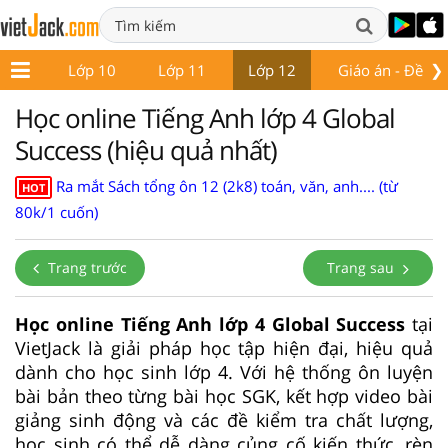
❯
ớp 9
Lớp 10
Lớp 11
Lớp 12
Giáo án - Đề thi
Học online Tiếng Anh lớp 4 Global
Success (hiệu quả nhất)
Ra mắt Sách tổng ôn 12 (2k8) toán, văn, anh.... (từ
HOT
80k/1 cuốn)
Trang trước
Trang sau
Học online Tiếng Anh lớp 4 Global Success
tại
VietJack là giải pháp học tập hiện đại, hiệu quả
dành cho học sinh lớp 4. Với hệ thống ôn luyện
bài bản theo từng bài học SGK, kết hợp video bài
giảng sinh động và các đề kiểm tra chất lượng,
học sinh có thể dễ dàng củng cố kiến thức, rèn