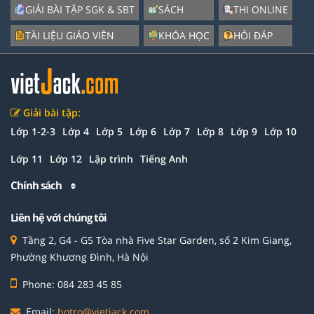
GIẢI BÀI TẬP SGK & SBT
SÁCH
THI ONLINE
TÀI LIỆU GIÁO VIÊN
KHÓA HỌC
HỎI ĐÁP
Giải bài tập:
Lớp 1-2-3
Lớp 4
Lớp 5
Lớp 6
Lớp 7
Lớp 8
Lớp 9
Lớp 10
Lớp 11
Lớp 12
Lập trình
Tiếng Anh
Chính sách
Liên hệ với chúng tôi
Tầng 2, G4 - G5 Tòa nhà Five Star Garden, số 2 Kim Giang,
Phường Khương Đình, Hà Nội
Phone: 084 283 45 85
Email:
hotro@vietjack.com