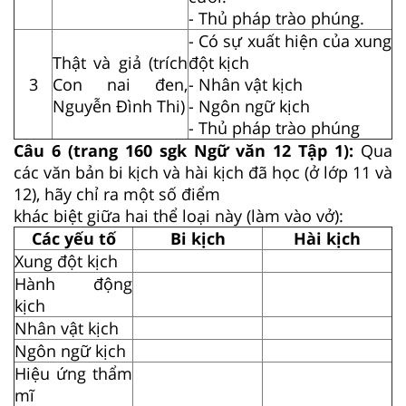
- Thủ pháp trào phúng.
- Có sự xuất hiện của xung
Thật và giả (trích
đột kịch
3
Con nai đen,
- Nhân vật kịch
Nguyễn Đình Thi)
- Ngôn ngữ kịch
- Thủ pháp trào phúng
Câu 6 (trang 160 sgk Ngữ văn 12 Tập 1):
Qua
các văn bản bi kịch và hài kịch đã học (ở lớp 11 và
12), hãy chỉ ra một số điểm
khác biệt giữa hai thể loại này (làm vào vở):
Các yếu tố
Bi kịch
Hài kịch
Xung đột kịch
Hành động
kịch
Nhân vật kịch
Ngôn ngữ kịch
Hiệu ứng thẩm
mĩ