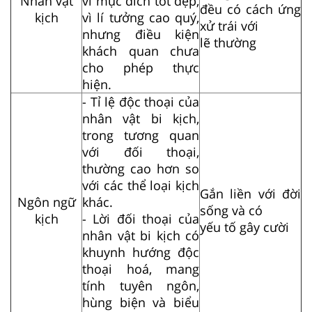
Nhân vật
vì mục đích tốt đẹp,
đều có cách ứng
kịch
vì lí tưởng cao quý,
xử trái với
nhưng điều kiện
lẽ thường
khách quan chưa
cho phép thực
hiện.
- Tỉ lệ độc thoại của
nhân vật bi kịch,
trong tương quan
với đối thoại,
thường cao hơn so
với các thể loại kịch
Gắn liền với đời
Ngôn ngữ
khác.
sống và có
kịch
- Lời đối thoại của
yếu tố gây cười
nhân vật bi kịch có
khuynh hướng độc
thoại hoá, mang
tính tuyên ngôn,
hùng biện và biểu