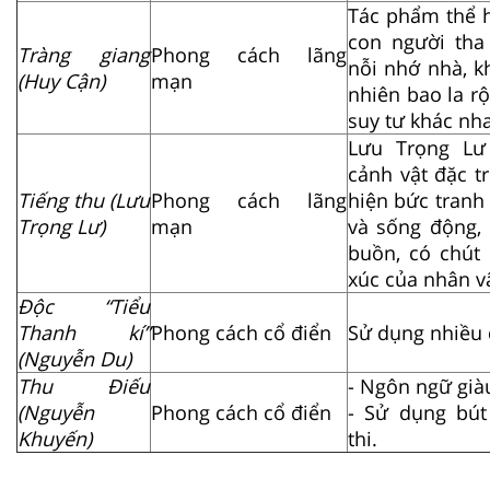
Tác phẩm thể h
con người tha 
Tràng giang
Phong cách lãng
nỗi nhớ nhà, k
(Huy Cận)
mạn
nhiên bao la rộ
suy tư khác nh
Lưu Trọng Lư
cảnh vật đặc t
Tiếng thu (Lưu
Phong cách lãng
hiện bức tranh
Trọng Lư)
mạn
và sống động, 
buồn, có chút 
xúc của nhân vậ
Độc “Tiểu
Thanh kí”
Phong cách cổ điển
Sử dụng nhiều đ
(Nguyễn Du)
Thu Điếu
- Ngôn ngữ giàu
(Nguyễn
Phong cách cổ điển
- Sử dụng bú
Khuyến)
thi.