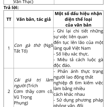
Văn Thạc)
Trả lời:
Một số dấu hiệu nhận
TT
Văn bản, tác giả
diện thể loại
của văn bản
- Ghi lại chi tiết những
sự việc liên quan
đến tục lên lão của một
Con gà thờ
(Ngô
1
làng quê Việt Nam
Tất Tố)
- Số liệu xác thực.
- Miêu tả cách luộc gà
độc đáo.
- Phản ánh thực trạng
người lao động thất
Cái giá trị làm
nghiệp đi tìm kiếm việc
người
(Trích
làm bằng nhiều
2
Cơm thầy cơm cô,
cách khác nhau
Vũ Trọng
- Sử dụng phương pháp
Phụng)
phỏng vấn, đối