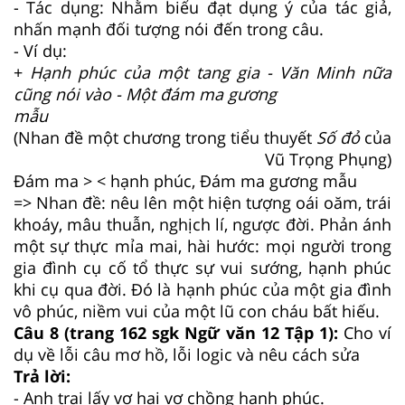
- Tác dụng: Nhằm biểu đạt dụng ý của tác giả,
nhấn mạnh đối tượng nói đến trong câu.
- Ví dụ:
+
Hạnh phúc của một tang gia - Văn Minh nữa
cũng nói vào - Một đám ma gương
mẫu
(Nhan đề một chương trong tiểu thuyết
Số đỏ
của
Vũ Trọng Phụng)
Đám ma > < hạnh phúc, Đám ma gương mẫu
=> Nhan đề: nêu lên một hiện tượng oái oăm, trái
khoáy, mâu thuẫn, nghịch lí, ngược đời. Phản ánh
một sự thực mỉa mai, hài hước: mọi người trong
gia đình cụ cố tổ thực sự vui sướng, hạnh phúc
khi cụ qua đời. Đó là hạnh phúc của một gia đình
vô phúc, niềm vui của một lũ con cháu bất hiếu.
Câu 8 (trang 162 sgk Ngữ văn 12 Tập 1):
Cho ví
dụ về lỗi câu mơ hồ, lỗi logic và nêu cách sửa
Trả lời:
- Anh trai lấy vợ hai vợ chồng hạnh phúc.