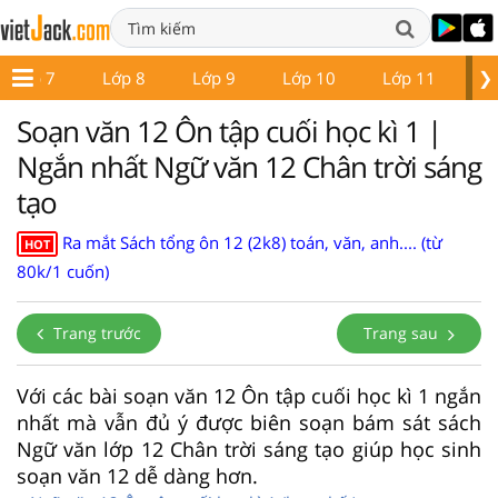
❯
Lớp 7
Lớp 8
Lớp 9
Lớp 10
Lớp 11
L
Soạn văn 12 Ôn tập cuối học kì 1 |
Ngắn nhất Ngữ văn 12 Chân trời sáng
tạo
Ra mắt Sách tổng ôn 12 (2k8) toán, văn, anh.... (từ
HOT
80k/1 cuốn)
Trang trước
Trang sau
Với các bài soạn văn 12 Ôn tập cuối học kì 1 ngắn
nhất mà vẫn đủ ý được biên soạn bám sát sách
Ngữ văn lớp 12 Chân trời sáng tạo giúp học sinh
soạn văn 12 dễ dàng hơn.