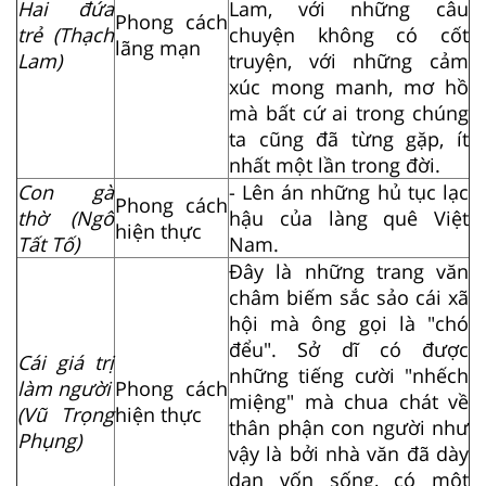
Hai đứa
Lam, với những câu
Phong cách
trẻ (Thạch
chuyện không có cốt
lãng mạn
Lam)
truyện, với những cảm
xúc mong manh, mơ hồ
mà bất cứ ai trong chúng
ta cũng đã từng gặp, ít
nhất một lần trong đời.
Con gà
- Lên án những hủ tục lạc
Phong cách
thờ (Ngô
hậu của làng quê Việt
hiện thực
Tất Tố)
Nam.
Đây là những trang văn
châm biếm sắc sảo cái xã
hội mà ông gọi là "chó
đểu". Sở dĩ có được
Cái giá trị
những tiếng cười "nhếch
làm người
Phong cách
miệng" mà chua chát về
(Vũ Trọng
hiện thực
thân phận con người như
Phụng)
vậy là bởi nhà văn đã dày
dạn vốn sống, có một