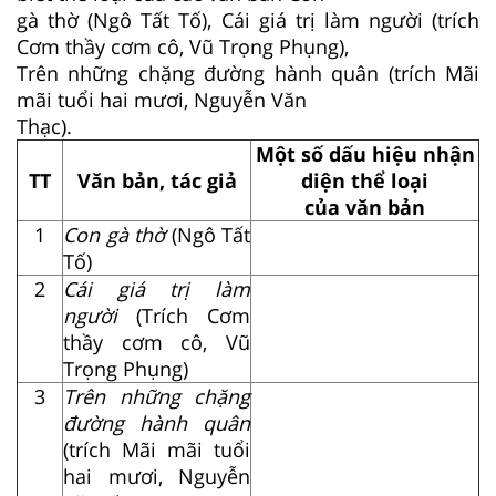
gà thờ (Ngô Tất Tố), Cái giá trị làm người (trích
Cơm thầy cơm cô, Vũ Trọng Phụng),
Trên những chặng đường hành quân (trích Mãi
mãi tuổi hai mươi, Nguyễn Văn
Thạc).
Một số dấu hiệu nhận
TT
Văn bản, tác giả
diện thể loại
của văn bản
1
Con gà thờ
(Ngô Tất
Tố)
2
Cái giá trị làm
người
(Trích Cơm
thầy cơm cô, Vũ
Trọng Phụng)
3
Trên những chặng
đường hành quân
(trích Mãi mãi tuổi
hai mươi, Nguyễn