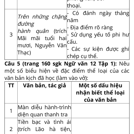
thoại.
- Có đánh ngày tháng
Trên những chặng
năm
đường
- Địa điểm rõ ràng
hành quân
(trích
3
- Sử dụng yếu tố phi hư
Mãi mãi tuổi hai
cấu.
mươi, Nguyễn Văn
- Các sự kiện được ghi
Thạc)
chép cụ thể.
Câu 5 (trang 160 sgk Ngữ văn 12 Tập 1):
Nêu
một số biểu hiện về đặc điểm thể loại của các
văn bản kịch đã học (làm vào vở):
TT
Văn bản, tác giả
Một số dấu hiệu
nhận biết thể loại
của văn bản
Màn diễu hành-trình
1
diện quan thanh tra
Tiền bạc và tình ái
2
(trích Lão hà tiện,