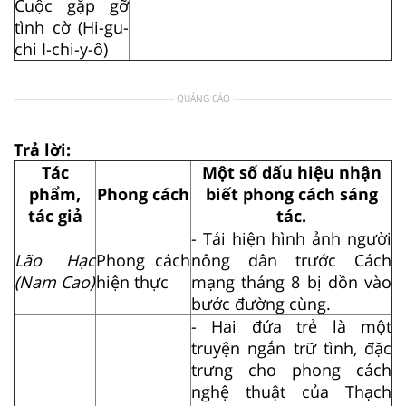
Cuộc gặp gỡ
tình cờ (Hi-gu-
chi I-chi-y-ô)
QUẢNG CÁO
Trả lời:
Tác
Một số dấu hiệu nhận
phẩm,
Phong cách
biết phong cách sáng
tác giả
tác.
- Tái hiện hình ảnh người
Lão Hạc
Phong cách
nông dân trước Cách
(Nam Cao)
hiện thực
mạng tháng 8 bị dồn vào
bước đường cùng.
- Hai đứa trẻ là một
truyện ngắn trữ tình, đặc
trưng cho phong cách
nghệ thuật của Thạch