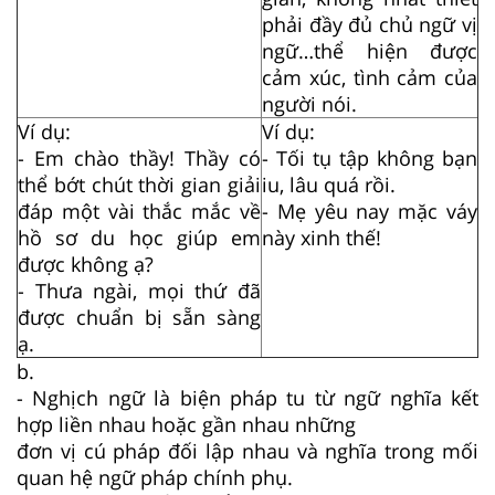
phải đầy đủ chủ ngữ vị
ngữ…thể hiện được
cảm xúc, tình cảm của
người nói.
Ví dụ:
Ví dụ:
- Em chào thầy! Thầy có
- Tối tụ tập không bạn
thể bớt chút thời gian giải
iu, lâu quá rồi.
đáp một vài thắc mắc về
- Mẹ yêu nay mặc váy
hồ sơ du học giúp em
này xinh thế!
được không ạ?
- Thưa ngài, mọi thứ đã
được chuẩn bị sẵn sàng
ạ.
b.
- Nghịch ngữ là biện pháp tu từ ngữ nghĩa kết
hợp liền nhau hoặc gần nhau những
đơn vị cú pháp đối lập nhau và nghĩa trong mối
quan hệ ngữ pháp chính phụ.