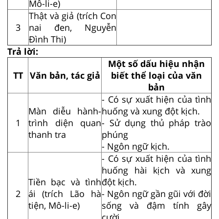
Mô-li-e)
Thật và giả (trích Con
3
nai đen, Nguyễn
Đình Thi)
Trả lời:
Một số dấu hiệu nhận
TT
Văn bản, tác giả
biết thể loại của văn
bản
- Có sự xuất hiện của tình
Màn diễu hành-
huống và xung đột kịch.
1
trình diện quan
- Sử dụng thủ pháp trào
thanh tra
phúng
- Ngôn ngữ kịch.
- Có sự xuất hiện của tình
huống hài kịch và xung
Tiền bạc và tình
đột kịch.
2
ái (trích Lão hà
- Ngôn ngữ gần gũi với đời
tiện, Mô-li-e)
sống và đậm tính gây
cười.