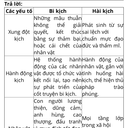
Trả lời:
Các yếu tố
Bi kịch
Hài kịch
Những mâu thuẫn
không thể giải
Phát sinh từ sự
Xung đột
quyết, kết thúc
sai lệch với
kịch
bằng sự thảm bại,
chuẩn mực đạo
hoặc cái chết của
đức và thẩm mĩ.
nhân vật
Hệ thống hành
Hành động của
động của các nhân
nhân vật, gắn với
Hành động
vật được tổ chức và
tình huống hài
kịch
kết nối lại, tạo nên
kịch, thể hiện thủ
sự phát triển của
pháp trào
cốt truyện bi kịch.
phúng.
Con người lương
thiện, dũng cảm,
anh hùng, cao
Mọi tầng lớp
thượng, đấu tranh
trong xã hội