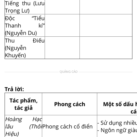
Tiếng thu (Lưu
Trọng Lư)
Độc “Tiểu
Thanh kí”
(Nguyễn Du)
Thu Điếu
(Nguyễn
Khuyến)
QUẢNG CÁO
Trả lời:
Tác phẩm,
Phong cách
Một số dấu 
tác giả
cá
Hoàng Hạc
- Sử dụng nhiều
lâu (Thôi
Phong cách cổ điển
- Ngôn ngữ giàu
Hiệu)