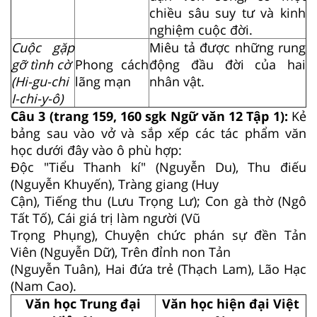
chiều sâu suy tư và kinh
nghiệm cuộc đời.
Cuộc gặp
Miêu tả được những rung
gỡ tình cờ
Phong cách
động đầu đời của hai
(Hi-gu-chi
lãng mạn
nhân vật.
I-chi-y-ô)
Câu 3 (trang 159, 160 sgk Ngữ văn 12 Tập 1):
Kẻ
bảng sau vào vở và sắp xếp các tác phẩm văn
học dưới đây vào ô phù hợp:
Độc "Tiểu Thanh kí" (Nguyễn Du), Thu điếu
(Nguyễn Khuyến), Tràng giang (Huy
Cận), Tiếng thu (Lưu Trọng Lư); Con gà thờ (Ngô
Tất Tố), Cái giá trị làm người (Vũ
Trọng Phụng), Chuyện chức phán sự đền Tản
Viên (Nguyễn Dữ), Trên đỉnh non Tản
(Nguyễn Tuân), Hai đứa trẻ (Thạch Lam), Lão Hạc
(Nam Cao).
Văn học Trung đại
Văn học hiện đại Việt