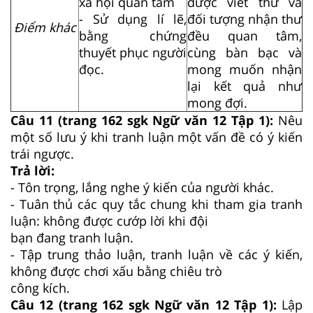
xã hội quan tâm
được viết thư và
- Sử dụng lí lẽ,
đối tượng nhận thư
Điểm khác
bằng chứng
đều quan tâm,
thuyết phục người
cùng bàn bạc và
đọc.
mong muốn nhận
lại kết quả như
mong đợi.
Câu 11 (trang 162 sgk Ngữ văn 12 Tập 1):
Nêu
một số lưu ý khi tranh luận một vấn đề có ý kiến
trái ngược.
Trả lời:
- Tôn trọng, lắng nghe ý kiến của người khác.
- Tuân thủ các quy tắc chung khi tham gia tranh
luận: không được cướp lời khi đội
bạn đang tranh luận.
- Tập trung thảo luận, tranh luận về các ý kiến,
không được chơi xấu bằng chiêu trò
công kích.
Câu 12 (trang 162 sgk Ngữ văn 12 Tập 1):
Lập