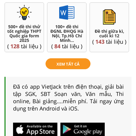
500+ đề thi thử
100+ đề thi
tốt nghiệp THPT
ĐGNL ĐHQG Hà
Đề thi giữa kì,
Quốc gia form
Nội, Tp.Hồ Chí
cuối kì 12
2025
Minh...
(
143
tài liệu )
(
128
tài liệu )
(
84
tài liệu )
XEM TẤT CẢ
Đã có app VietJack trên điện thoại, giải bài
tập SGK, SBT Soạn văn, Văn mẫu, Thi
online, Bài giảng....miễn phí. Tải ngay ứng
dụng trên Android và iOS.