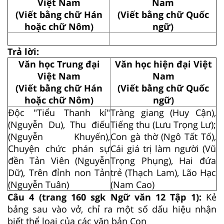
Việt Nam
Nam
(Viết bằng chữ Hán
(Viết bằng chữ Quốc
hoặc chữ Nôm)
ngữ)
Trả lời:
Văn học Trung đại
Văn học hiện đại Việt
Việt Nam
Nam
(Viết bằng chữ Hán
(Viết bằng chữ Quốc
hoặc chữ Nôm)
ngữ)
Độc "Tiểu Thanh kí"
Tràng giang (Huy Cận),
(Nguyễn Du), Thu điếu
Tiếng thu (Lưu Trọng Lư);
(Nguyễn Khuyến),
Con gà thờ (Ngô Tất Tố),
Chuyện chức phán sự
Cái giá trị làm người (Vũ
đền Tản Viên (Nguyễn
Trọng Phụng), Hai đứa
Dữ), Trên đỉnh non Tản
trẻ (Thạch Lam), Lão Hạc
(Nguyễn Tuân)
(Nam Cao)
Câu 4 (trang 160 sgk Ngữ văn 12 Tập 1):
Kẻ
bảng sau vào vở, chỉ ra một số dấu hiệu nhận
biết thể loại của các văn bản Con