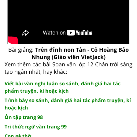
Bài giảng:
Trên đỉnh non Tản - Cô Hoàng Bảo
Nhung (Giáo viên VietJack)
Xem thêm các bài Soạn văn lớp 12 Chân trời sáng
tạo ngắn nhất, hay khác:
Viết bài văn nghị luận so sánh, đánh giá hai tác
phẩm truyện, kí hoặc kịch
Trình bày so sánh, đánh giá hai tác phẩm truyện, kí
hoặc kịch
Ôn tập trang 98
Tri thức ngữ văn trang 99
Con gà thờ