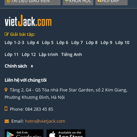
TÀI LIỆU GIÁO VIÊN
KHÓA HỌC
HỎI ĐÁP
Giải bài tập:
Lớp 1-2-3
Lớp 4
Lớp 5
Lớp 6
Lớp 7
Lớp 8
Lớp 9
Lớp 10
Lớp 11
Lớp 12
Lập trình
Tiếng Anh
Chính sách
Liên hệ với chúng tôi
Tầng 2, G4 - G5 Tòa nhà Five Star Garden, số 2 Kim Giang,
Phường Khương Đình, Hà Nội
Phone: 084 283 45 85
Email:
hotro@vietjack.com