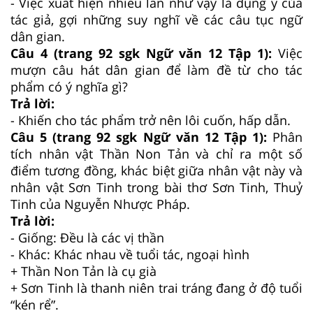
- Việc xuất hiện nhiều lần như vậy là dụng ý của
tác giả, gợi những suy nghĩ về các câu tục ngữ
dân gian.
Câu 4 (trang 92 sgk Ngữ văn 12 Tập 1):
Việc
mượn câu hát dân gian để làm đề từ cho tác
phẩm có ý nghĩa gì?
Trả lời:
- Khiến cho tác phẩm trở nên lôi cuốn, hấp dẫn.
Câu 5 (trang 92 sgk Ngữ văn 12 Tập 1):
Phân
tích nhân vật Thần Non Tản và chỉ ra một số
điểm tương đồng, khác biệt giữa nhân vật này và
nhân vật Sơn Tinh trong bài thơ Sơn Tinh, Thuỷ
Tinh của Nguyễn Nhược Pháp.
Trả lời:
- Giống: Đều là các vị thần
- Khác: Khác nhau về tuổi tác, ngoại hình
+ Thần Non Tản là cụ già
+ Sơn Tinh là thanh niên trai tráng đang ở độ tuổi
“kén rể”.