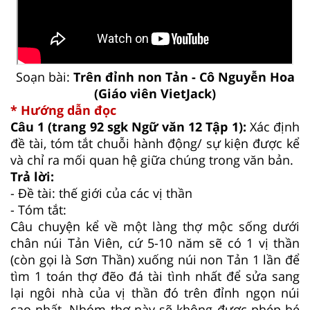
Soạn bài:
Trên đỉnh non Tản - Cô Nguyễn Hoa
(Giáo viên VietJack)
* Hướng dẫn đọc
Câu 1 (trang 92 sgk Ngữ văn 12 Tập 1):
Xác định
đề tài, tóm tắt chuỗi hành động/ sự kiện được kể
và chỉ ra mối quan hệ giữa chúng trong văn bản.
Trả lời:
- Đề tài: thế giới của các vị thần
- Tóm tắt:
Câu chuyện kể về một làng thợ mộc sống dưới
chân núi Tản Viên, cứ 5-10 năm sẽ có 1 vị thần
(còn gọi là Sơn Thần) xuống núi non Tản 1 lần để
tìm 1 toán thợ đẽo đá tài tình nhất để sửa sang
lại ngôi nhà của vị thần đó trên đỉnh ngọn núi
cao nhất. Nhóm thợ này sẽ không được phép hé