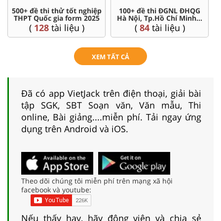
500+ đề thi thử tốt nghiệp
100+ đề thi ĐGNL ĐHQG
THPT Quốc gia form 2025
Hà Nội, Tp.Hồ Chí Minh...
(
128
tài liệu )
(
84
tài liệu )
XEM TẤT CẢ
Đã có app VietJack trên điện thoại, giải bài
tập SGK, SBT Soạn văn, Văn mẫu, Thi
online, Bài giảng....miễn phí. Tải ngay ứng
dụng trên Android và iOS.
Theo dõi chúng tôi miễn phí trên mạng xã hội
facebook và youtube:
Nếu thấy hay, hãy động viên và chia sẻ