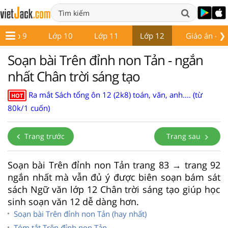
❯
Lớp 9
Lớp 10
Lớp 11
Lớp 12
Giáo án - Đề
Soạn bài Trên đỉnh non Tản - ngắn
nhất Chân trời sáng tạo
Ra mắt Sách tổng ôn 12 (2k8) toán, văn, anh.... (từ
HOT
80k/1 cuốn)
Trang trước
Trang sau
Soạn bài Trên đỉnh non Tản trang 83 → trang 92
ngắn nhất mà vẫn đủ ý được biên soạn bám sát
sách Ngữ văn lớp 12 Chân trời sáng tạo giúp học
sinh soạn văn 12 dễ dàng hơn.
Soạn bài Trên đỉnh non Tản (hay nhất)
Tóm tắt Trên đỉnh non Tản