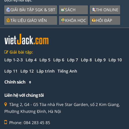
GIẢI BÀI TẬP SGK & SBT
SÁCH
THI ONLINE
TÀI LIỆU GIÁO VIÊN
KHÓA HỌC
HỎI ĐÁP
Giải bài tập:
Lớp 1-2-3
Lớp 4
Lớp 5
Lớp 6
Lớp 7
Lớp 8
Lớp 9
Lớp 10
Lớp 11
Lớp 12
Lập trình
Tiếng Anh
Chính sách
Liên hệ với chúng tôi
Tầng 2, G4 - G5 Tòa nhà Five Star Garden, số 2 Kim Giang,
Phường Khương Đình, Hà Nội
Phone: 084 283 45 85