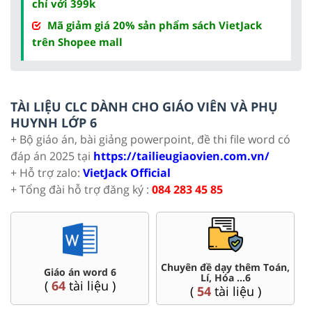
chỉ với 399k
Mã giảm giá 20% sản phẩm sách VietJack
trên Shopee mall
TÀI LIỆU CLC DÀNH CHO GIÁO VIÊN VÀ PHỤ
HUYNH LỚP 6
+ Bộ giáo án, bài giảng powerpoint, đề thi file word có
đáp án 2025 tại
https://tailieugiaovien.com.vn/
+ Hỗ trợ zalo:
VietJack Official
+ Tổng đài hỗ trợ đăng ký :
084 283 45 85
Chuyên đề dạy thêm Toán,
Giáo án word 6
Lí, Hóa ...6
(
64
tài liệu )
(
54
tài liệu )