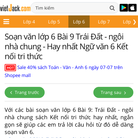
❯
Lớp 3
Lớp 4
Lớp 5
Lớp 6
Lớp 7
Lớp 8
Soạn văn lớp 6 Bài 9 Trái Đất - ngôi
nhà chung - Hay nhất Ngữ văn 6 Kết
nối tri thức
Sale 40% sách Toán - Văn - Anh 6 ngày 07-07 trên
HOT
Shopee mall
Trang trước
Trang sau
Với các bài soạn văn lớp 6 Bài 9: Trái Đất - ngôi
nhà chung sách Kết nối tri thức hay nhất, ngắn
gọn sẽ giúp các em trả lời câu hỏi từ đó dễ dàng
soạn văn 6.