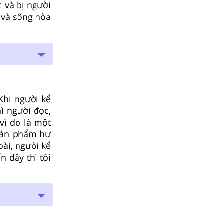
c và bị người
g và sống hòa
Khi người kể
ì người đọc,
vì đó là một
 sản phẩm hư
oài, người kể
 đây thì tôi