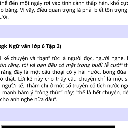
 thể đến một ngày rơi vào tình cảnh thấp hèn, khổ cự
o báng. Vì vậy, điều quan trọng là phải biết tôn trọn
ười.
sgk Ngữ văn lớp 6 Tập 2)
ời kể chuyện và “bạn” tức là người đọc, người nghe. 
 tin rằng, tôi và bạn đều có mặt trong buổi lễ cưới”
th
rằng đây là một câu thoại có ý hài hước, bông đùa 
có thật. Lời kể này cho thấy câu chuyện chỉ là một
a người kể. Thậm chí ở một số truyện cổ tích nước ng
mạnh hàm ý “công thức” này: “thế là hết chuyện, đến
 cho anh nghe nữa đâu”.