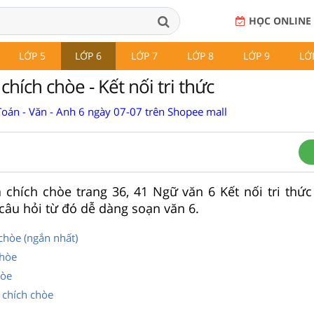
HỌC ONLINE
LỚP 5
LỚP 6
LỚP 7
LỚP 8
LỚP 9
LỚ
chích chòe - Kết nối tri thức
Toán - Văn - Anh 6 ngày 07-07 trên Shopee mall
 chích chòe trang 36, 41 Ngữ văn 6 Kết nối tri thức
i câu hỏi từ đó dễ dàng soạn văn 6.
chòe (ngắn nhất)
chòe
hòe
 chích chòe