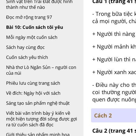
Câu 1
(trang 41 
Sinh vật trên Trái Đất được hình
thành như thế nào
- Trong bữa tiệc
Đọc mở rộng trang 97
cả mọi người, ch
Bài 10: Cuốn sách tôi yêu
+ Người thì nàng
Mỗi ngày một cuốn sách
+ Người mảnh kh
Sách hay cùng đọc
Cuốn sách yêu thích
+ Người lùn thì n
Nhà thơ Lò Ngân Sủn – người con
+ Người xanh xao 
của núi
Phiêu lưu cùng trang sách
- Điều này cho t
coi thường người
Về đích: Ngày hội với sách
quen được nuông
Sáng tạo sản phẩm nghệ thuật
Viết bài văn trình bày ý kiến về
Cách 2
một hiện tượng đời sống được gợi
ra từ cuốn sách đã đọc
Câu 2
(trang 41 
Giới thiệu sản phẩm minh họa