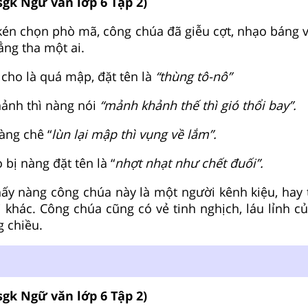
sgk Ngữ văn lớp 6 Tập 2)
 kén chọn phò mã, công chúa đã giễu cợt, nhạo báng v
ẳng tha một ai.
 cho là quá mập, đặt tên là
“thùng tô-nô”
ảnh thì nàng nói
“mảnh khảnh thế thì gió thổi bay”.
àng chê “
lùn lại mập thì vụng về lắm”.
bị nàng đặt tên là “
nhợt nhạt như chết đuối”.
hấy nàng công chúa này là một người kênh kiệu, hay 
 khác. Công chúa cũng có vẻ tinh nghịch, láu lỉnh c
 chiều.
sgk Ngữ văn lớp 6 Tập 2)