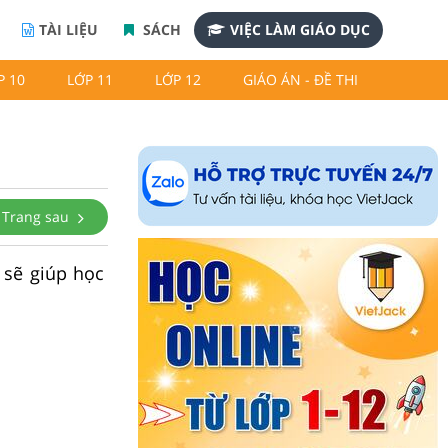
TÀI LIỆU
SÁCH
VIỆC LÀM GIÁO DỤC
P 10
LỚP 11
LỚP 12
GIÁO ÁN - ĐỀ THI
Trang sau
 sẽ giúp học