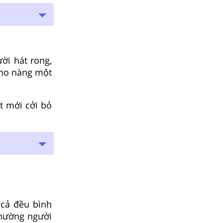
ời hát rong,
cho nàng một
t mới cởi bỏ
 cả đều bình
thường người