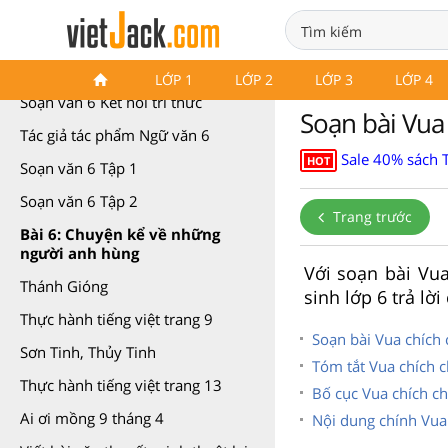
Soạn văn 6 Kết nối tri thức
LỚP 1
LỚP 2
LỚP 3
LỚP 4
Soạn văn 6 Kết nối tri thức
Soạn bài Vua 
Tác giả tác phẩm Ngữ văn 6
Sale 40% sách 
HOT
Soạn văn 6 Tập 1
Soạn văn 6 Tập 2
Trang trước
Bài 6: Chuyện kể về những
người anh hùng
Với soạn bài Vua
Thánh Gióng
sinh lớp 6 trả lờ
Thực hành tiếng việt trang 9
Soạn bài Vua chích 
Sơn Tinh, Thủy Tinh
Tóm tắt Vua chích 
Thực hành tiếng việt trang 13
Bố cục Vua chích c
Ai ơi mồng 9 tháng 4
Nội dung chính Vua