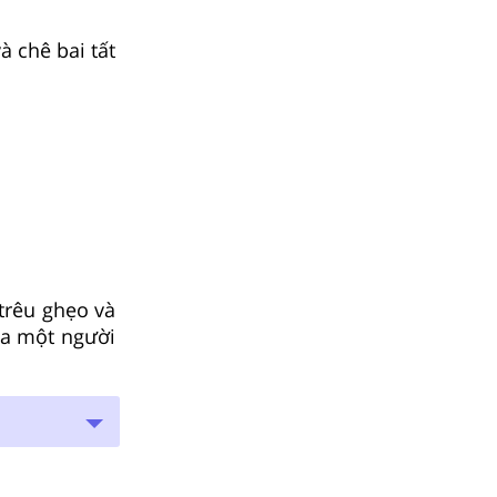
à chê bai tất
trêu ghẹo và
ủa một người