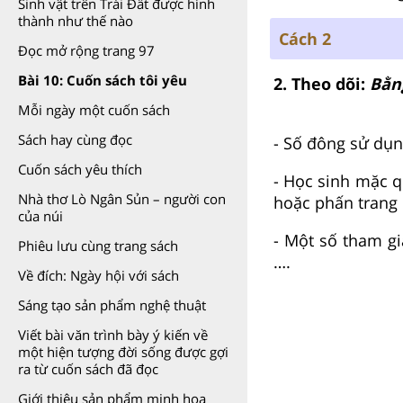
Sinh vật trên Trái Đất được hình
thành như thế nào
Cách 2
Đọc mở rộng trang 97
Bài 10: Cuốn sách tôi yêu
2. Theo dõi:
Bằng
Mỗi ngày một cuốn sách
Sách hay cùng đọc
- Số đông sử dụn
Cuốn sách yêu thích
- Học sinh mặc qu
Nhà thơ Lò Ngân Sủn – người con
hoặc phấn trang
của núi
- Một số tham gi
Phiêu lưu cùng trang sách
….
Về đích: Ngày hội với sách
Sáng tạo sản phẩm nghệ thuật
Viết bài văn trình bày ý kiến về
một hiện tượng đời sống được gợi
ra từ cuốn sách đã đọc
Giới thiệu sản phẩm minh họa