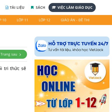
TÀI LIỆU
SÁCH
VIỆC LÀM GIÁO DỤC
P 10
LỚP 11
LỚP 12
GIÁO ÁN - ĐỀ THI
Trang sau
i tri thức sẽ