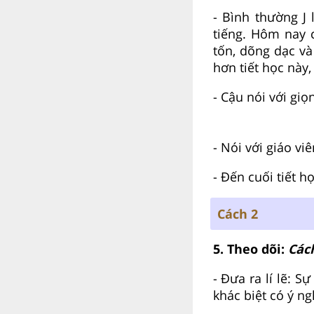
- Bình thường J 
tiếng. Hôm nay c
tốn, dõng dạc và
hơn tiết học này,
- Cậu nói với gi
- Nói với giáo vi
- Đến cuối tiết h
Cách 2
5. Theo dõi:
Cách
- Đưa ra lí lẽ: S
khác biệt có ý n