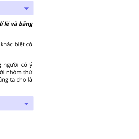
í lẽ và bằng
 khác biệt có
g người có ý
Với nhóm thứ
úng ta cho là