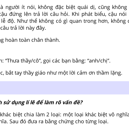
là người ít nói, không đặc biệt quái dị, cũng không 
ậu đứng lên trả lời câu hỏi. Khi phát biểu, cậu nói
 lễ độ. Như thể không có gì quan trong hơn, không c
 câu trả lời này đây.
ọng hoàn toàn chân thành.
ên: “Thưa thầy/cô”, gọi các bạn bằng: “anh/chị”.
ọc, bắt tay thầy giáo như một lời cảm ơn thầm lặng.
 sử dụng lí lẽ để làm rõ vấn đề?
ự khác biệt chia làm 2 loại: một loại khác biệt vô nghĩ
ghĩa. Sau đó đưa ra bằng chứng cho từng loại.