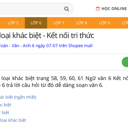
HỌC ONLINE
LỚP 5
LỚP 6
LỚP 7
LỚP 8
LỚP 9
LỚ
oại khác biệt - Kết nối tri thức
Toán - Văn - Anh 6 ngày 07-07 trên Shopee mall
 loại khác biệt trang 58, 59, 60, 61 Ngữ văn 6 Kết nố
 6 trả lời câu hỏi từ đó dễ dàng soạn văn 6.
ác biệt (ngắn nhất)
c biệt
 biệt
loại khác biệt