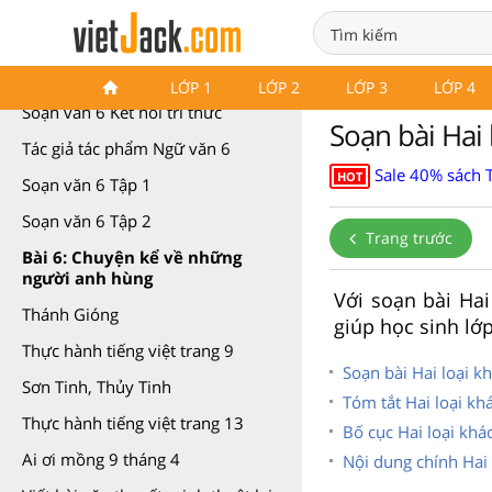
Soạn văn 6 Kết nối tri thức
LỚP 1
LỚP 2
LỚP 3
LỚP 4
Soạn văn 6 Kết nối tri thức
Soạn bài Hai l
Tác giả tác phẩm Ngữ văn 6
Sale 40% sách 
HOT
Soạn văn 6 Tập 1
Soạn văn 6 Tập 2
Trang trước
Bài 6: Chuyện kể về những
người anh hùng
Với soạn bài Hai
Thánh Gióng
giúp học sinh lớp
Thực hành tiếng việt trang 9
Soạn bài Hai loại kh
Sơn Tinh, Thủy Tinh
Tóm tắt Hai loại khá
Thực hành tiếng việt trang 13
Bố cục Hai loại khác
Ai ơi mồng 9 tháng 4
Nội dung chính Hai 