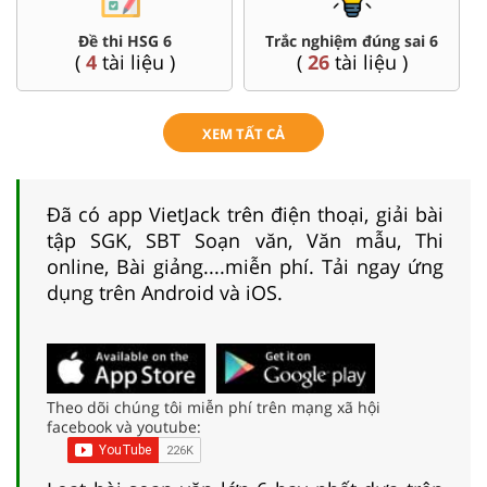
Đề thi HSG 6
Trắc nghiệm đúng sai 6
(
4
tài liệu )
(
26
tài liệu )
XEM TẤT CẢ
Đã có app VietJack trên điện thoại, giải bài
tập SGK, SBT Soạn văn, Văn mẫu, Thi
online, Bài giảng....miễn phí. Tải ngay ứng
dụng trên Android và iOS.
Theo dõi chúng tôi miễn phí trên mạng xã hội
facebook và youtube: