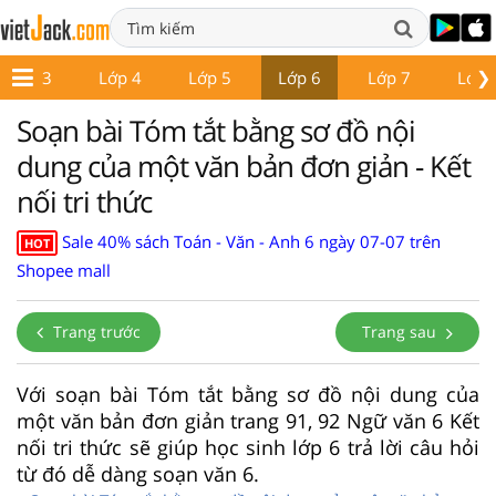
❯
Lớp 3
Lớp 4
Lớp 5
Lớp 6
Lớp 7
Lớp 
Soạn bài Tóm tắt bằng sơ đồ nội
dung của một văn bản đơn giản - Kết
nối tri thức
Sale 40% sách Toán - Văn - Anh 6 ngày 07-07 trên
HOT
Shopee mall
Trang trước
Trang sau
Với soạn bài Tóm tắt bằng sơ đồ nội dung của
một văn bản đơn giản trang 91, 92 Ngữ văn 6 Kết
nối tri thức sẽ giúp học sinh lớp 6 trả lời câu hỏi
từ đó dễ dàng soạn văn 6.