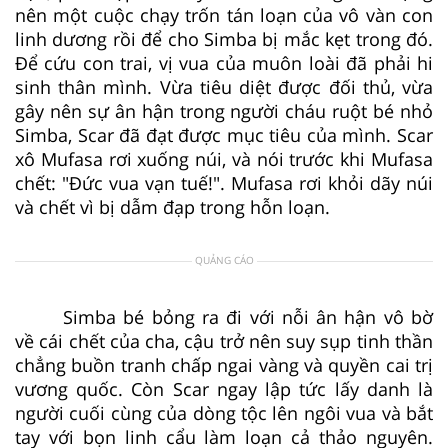
nên một cuộc chạy trốn tán loạn của vô vàn con
linh dương rồi để cho Simba bị mắc kẹt trong đó.
Để cứu con trai, vị vua của muôn loài đã phải hi
sinh thân mình. Vừa tiêu diệt được đối thủ, vừa
gây nên sự ân hận trong người cháu ruột bé nhỏ
Simba, Scar đã đạt được mục tiêu của mình. Scar
xô Mufasa rơi xuống núi, và nói trước khi Mufasa
chết: "Đức vua vạn tuế!". Mufasa rơi khỏi dãy núi
và chết vì bị dẫm đạp trong hỗn loạn.
QUẢNG CÁO
Simba bé bỏng ra đi với nỗi ân hận vô bờ
về cái chết của cha, cậu trở nên suy sụp tinh thần
chẳng buồn tranh chấp ngai vàng và quyền cai trị
vương quốc. Còn Scar ngay lập tức lấy danh là
người cuối cùng của dòng tộc lên ngôi vua và bắt
tay với bọn linh cẩu làm loạn cả thảo nguyên.