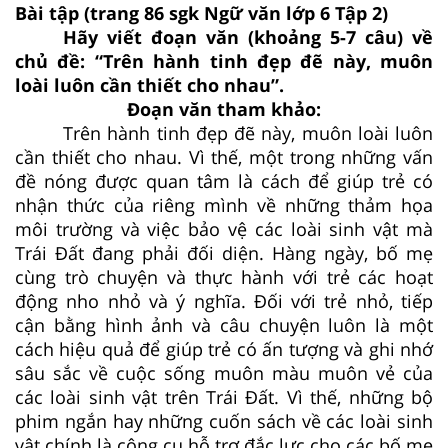
Bài tập (trang 86 sgk Ngữ văn lớp 6 Tập 2)
Hãy viết đoạn văn (khoảng 5-7 câu) về
chủ đề: “Trên hành tinh đẹp đẽ này, muôn
loài luôn cần thiết cho nhau”.
Đoạn văn tham khảo:
Trên hành tinh đẹp đẽ này, muôn loài luôn
cần thiết cho nhau. Vì thế, một trong những vấn
đề nóng được quan tâm là cách để giúp trẻ có
nhận thức của riêng mình về những thảm họa
môi trường và việc bảo vệ các loài sinh vật mà
Trái Đất đang phải đối diện. Hàng ngày, bố mẹ
cùng trò chuyện và thực hành với trẻ các hoạt
động nho nhỏ và ý nghĩa. Đối với trẻ nhỏ, tiếp
cận bằng hình ảnh và câu chuyện luôn là một
cách hiệu quả để giúp trẻ có ấn tượng và ghi nhớ
sâu sắc về cuộc sống muôn màu muôn vẻ của
các loài sinh vật trên Trái Đất. Vì thế, những bộ
phim ngắn hay những cuốn sách về các loài sinh
vật chính là công cụ hỗ trợ đắc lực cho các bố mẹ