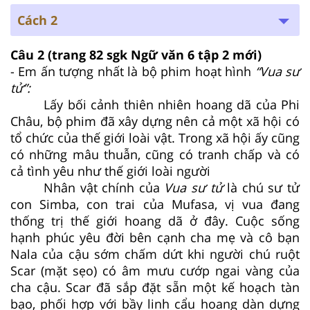
Cách 2
Câu 2
(trang 82 sgk Ngữ văn 6 tập 2 mới)
- Em ấn tượng nhất là bộ phim hoạt hình
“Vua sư
tử”:
Lấy bối cảnh thiên nhiên hoang dã của Phi
Châu, bộ phim đã xây dựng nên cả một xã hội có
tổ chức của thế giới loài vật. Trong xã hội ấy cũng
có những mâu thuẫn, cũng có tranh chấp và có
cả tình yêu như thế giới loài người
Nhân vật chính của
Vua sư tử
là chú sư tử
con Simba, con trai của Mufasa, vị vua đang
thống trị thế giới hoang dã ở đây. Cuộc sống
hạnh phúc yêu đời bên cạnh cha mẹ và cô bạn
Nala của cậu sớm chấm dứt khi người chú ruột
Scar (mặt sẹo) có âm mưu cướp ngai vàng của
cha cậu. Scar đã sắp đặt sẵn một kế hoạch tàn
bạo, phối hợp với bầy linh cẩu hoang dàn dựng