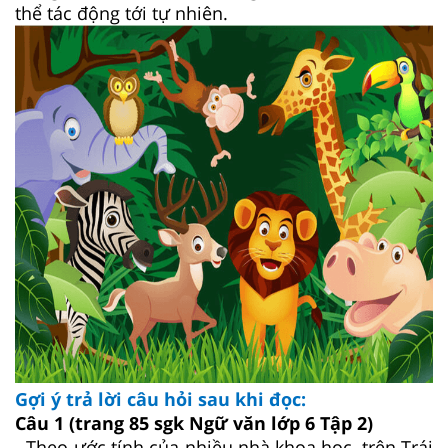
thể tác động tới tự nhiên.
Gợi ý trả lời câu hỏi sau khi đọc:
Câu 1
(trang 85 sgk Ngữ văn lớp 6 Tập 2)
- Theo ước tính của nhiều nhà khoa học, trên Trái