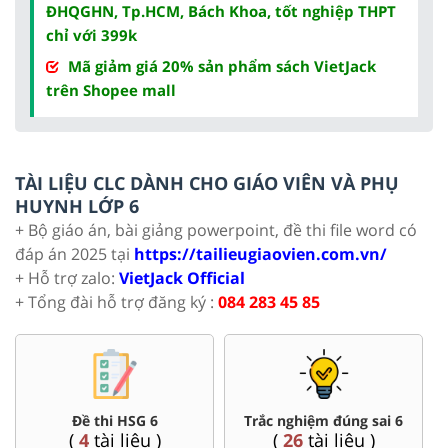
ĐHQGHN, Tp.HCM, Bách Khoa, tốt nghiệp THPT
chỉ với 399k
Mã giảm giá 20% sản phẩm sách VietJack
trên Shopee mall
TÀI LIỆU CLC DÀNH CHO GIÁO VIÊN VÀ PHỤ
HUYNH LỚP 6
+ Bộ giáo án, bài giảng powerpoint, đề thi file word có
đáp án 2025 tại
https://tailieugiaovien.com.vn/
+ Hỗ trợ zalo:
VietJack Official
+ Tổng đài hỗ trợ đăng ký :
084 283 45 85
Đề thi HSG 6
Trắc nghiệm đúng sai 6
(
4
tài liệu )
(
26
tài liệu )