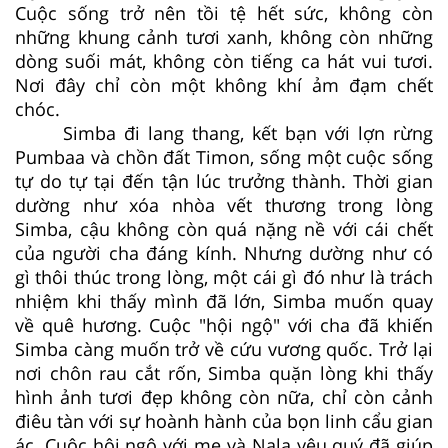
Cuộc sống trở nên tồi tệ hết sức, không còn
những khung cảnh tươi xanh, không còn những
dòng suối mát, không còn tiếng ca hát vui tươi.
Nơi đây chỉ còn một không khí ảm đạm chết
chóc.
Simba đi lang thang, kết bạn với lợn rừng
Pumbaa và chồn đất Timon, sống một cuộc sống
tự do tự tại đến tận lúc trưởng thành. Thời gian
dường như xóa nhòa vết thương trong lòng
Simba, cậu không còn quá nặng nề với cái chết
của người cha đáng kính. Nhưng dường như có
gì thôi thúc trong lòng, một cái gì đó như là trách
nhiệm khi thấy mình đã lớn, Simba muốn quay
về quê hương. Cuộc "hội ngộ" với cha đã khiến
Simba càng muốn trở về cứu vương quốc. Trở lại
nơi chôn rau cắt rốn, Simba quặn lòng khi thấy
hình ảnh tươi đẹp không còn nữa, chỉ còn cảnh
điêu tàn với sự hoành hành của bọn linh cẩu gian
ác. Cuộc hội ngộ với mẹ và Nala yêu quý đã giúp