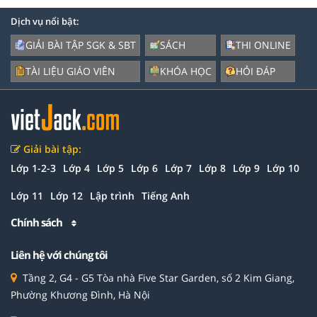
Dịch vụ nổi bật:
GIẢI BÀI TẬP SGK & SBT
SÁCH
THI ONLINE
TÀI LIỆU GIÁO VIÊN
KHÓA HỌC
HỎI ĐÁP
Giải bài tập:
Lớp 1-2-3
Lớp 4
Lớp 5
Lớp 6
Lớp 7
Lớp 8
Lớp 9
Lớp 10
Lớp 11
Lớp 12
Lập trình
Tiếng Anh
Chính sách
Liên hệ với chúng tôi
Tầng 2, G4 - G5 Tòa nhà Five Star Garden, số 2 Kim Giang,
Phường Khương Đình, Hà Nội