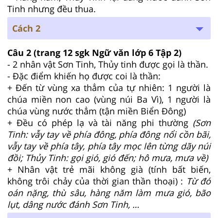
Tinh nhưng đều thua.
Cách 2
Câu 2 (trang 12 sgk Ngữ văn lớp 6 Tập 2)
- 2 nhân vật Sơn Tinh, Thủy tinh được gọi là thần.
- Đặc điểm khiến họ được coi là thần:
+ Đến từ vùng xa thẳm của tự nhiên: 1 người là
chúa miền non cao (vùng núi Ba Vì), 1 người là
chúa vùng nước thẳm (tận miền Biển Đông)
+ Đều có phép lạ và tài năng phi thường
(Sơn
Tinh: vẫy tay về phía đông, phía đông nổi cồn bãi,
vẫy tay về phía tây, phía tây mọc lên từng dãy núi
đồi; Thủy Tinh: gọi gió, gió đến; hô mưa, mưa về)
+ Nhân vật trẻ mãi không già (tính bất biến,
không trôi chảy của thời gian thần thoại) :
Từ đó
oán nặng, thù sâu, hàng năm làm mưa gió, bão
lụt, dâng nước đánh Sơn Tinh, …