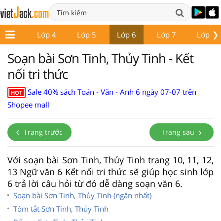
❯
Lớp 3
Lớp 4
Lớp 5
Lớp 6
Lớp 7
Lớp 8
Soạn bài Sơn Tinh, Thủy Tinh - Kết
nối tri thức
Sale 40% sách Toán - Văn - Anh 6 ngày 07-07 trên
HOT
Shopee mall
Trang trước
Trang sau
Với soạn bài Sơn Tinh, Thủy Tinh trang 10, 11, 12,
13 Ngữ văn 6 Kết nối tri thức sẽ giúp học sinh lớp
6 trả lời câu hỏi từ đó dễ dàng soạn văn 6.
Soạn bài Sơn Tinh, Thủy Tinh (ngắn nhất)
Tóm tắt Sơn Tinh, Thủy Tinh