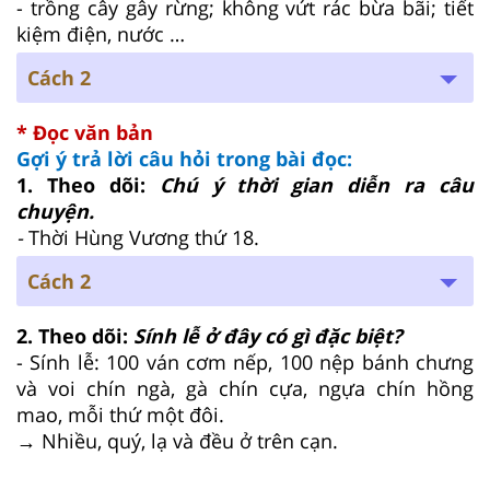
- trồng cây gây rừng; không vứt rác bừa bãi; tiết
kiệm điện, nước …
Cách 2
* Đọc văn bản
Gợi ý trả lời câu hỏi trong bài đọc:
1. Theo dõi:
Chú ý thời gian diễn ra câu
chuyện.
-
Thời Hùng Vương thứ 18.
Cách 2
2. Theo dõi:
Sính lễ ở đây có gì đặc biệt?
- Sính lễ: 100 ván cơm nếp, 100 nệp bánh chưng
và voi chín ngà, gà chín cựa, ngựa chín hồng
mao, mỗi thứ một đôi.
→ Nhiều, quý, lạ và đều ở trên cạn.