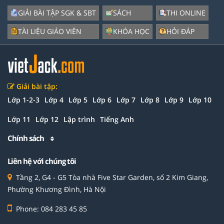
GIẢI BÀI TẬP SGK & SBT
SÁCH
THI ONLINE
TÀI LIỆU GIÁO VIÊN
KHÓA HỌC
HỎI ĐÁP
Giải bài tập:
Lớp 1-2-3
Lớp 4
Lớp 5
Lớp 6
Lớp 7
Lớp 8
Lớp 9
Lớp 10
Lớp 11
Lớp 12
Lập trình
Tiếng Anh
Chính sách
Liên hệ với chúng tôi
Tầng 2, G4 - G5 Tòa nhà Five Star Garden, số 2 Kim Giang,
Phường Khương Đình, Hà Nội
Phone: 084 283 45 85