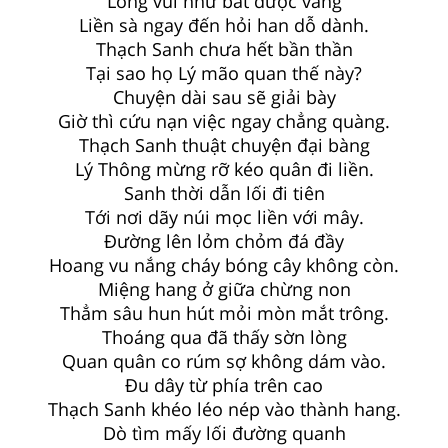
Lòng vui như bắt được vàng
Liền sà ngay đến hỏi han dỗ dành.
Thạch Sanh chưa hết bần thần
Tại sao họ Lý mão quan thế này?
Chuyện dài sau sẽ giải bày
Giờ thì cứu nạn việc ngay chẳng quàng.
Thạch Sanh thuật chuyện đại bàng
Lý Thông mừng rỡ kéo quân đi liền.
Sanh thời dẫn lối đi tiên
Tới nơi dãy núi mọc liền với mây.
Đường lên lỏm chỏm đá đầy
Hoang vu nắng cháy bóng cây không còn.
Miệng hang ở giữa chừng non
Thẳm sâu hun hút mỏi mòn mắt trông.
Thoáng qua đã thấy sờn lòng
Quan quân co rúm sợ không dám vào.
Đu dây từ phía trên cao
Thạch Sanh khéo léo nép vào thành hang.
Dò tìm mấy lối đường quanh