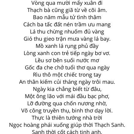
Vòng qua mười mấy xuân đi
Thạch bà cũng giã từ về cõi âm.
Bao năm mẫu tử tình thâm
Cách ba tấc đất nén trầm ưu mang
Lá thu chừng nhuốm đủ vàng
Gió thu gieo trận mưa vàng lá bay.
Mồ xanh lá rụng phủ đầy
Lòng xanh con trẻ tiếp ngày bơ vơ.
Lều sơ bên suối nước mơ
Gốc đa che chở tuổi thơ qua ngày
Rìu thô một chiếc trong tay
An thân kiếm củi tháng ngày trôi mau.
Ngày kia chẳng biết từ đâu,
Một ông lão với mái đầu bạc phơ,
Lỡ đường qua chốn nương nhờ,
Võ công truyền thụ, binh thơ dạy lời.
Thực là thiên tướng nhà trời
Ngọc hoàng phái xuống giúp thời Thạch Sanh.
Sanh thời cốt cách tinh anh,