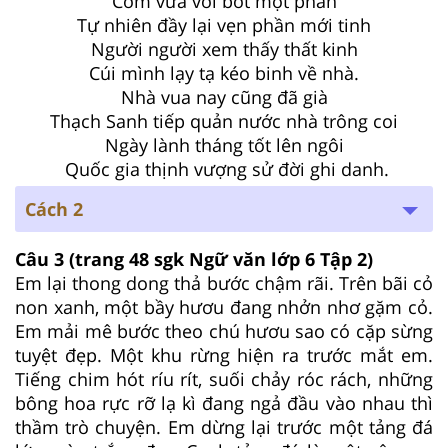
Cơm vừa vơi bớt một phần
Tự nhiên đầy lại vẹn phần mới tinh
Người người xem thấy thất kinh
Cúi mình lạy tạ kéo binh về nhà.
Nhà vua nay cũng đã già
Thạch Sanh tiếp quản nước nhà trông coi
Ngày lành tháng tốt lên ngôi
Quốc gia thịnh vượng sử đời ghi danh.
Cách 2
Câu 3
(trang 48 sgk Ngữ văn lớp 6 Tập 2)
Em lại thong dong thả bước chậm rãi. Trên bãi cỏ
non xanh, một bầy hươu đang nhởn nhơ gặm cỏ.
Em mải mê bước theo chú hươu sao có cặp sừng
tuyệt đẹp. Một khu rừng hiện ra trước mắt em.
Tiếng chim hót ríu rít, suối chảy róc rách, những
bông hoa rực rỡ lạ kì đang ngả đầu vào nhau thì
thầm trò chuyện. Em dừng lại trước một tảng đá