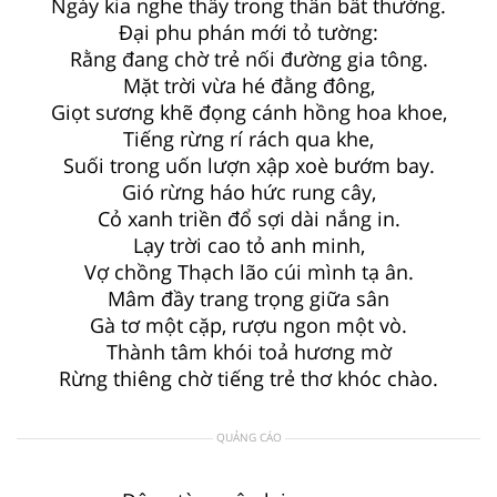
Ngày kia nghe thấy trong thân bất thường.
Đại phu phán mới tỏ tường:
Rằng đang chờ trẻ nối đường gia tông.
Mặt trời vừa hé đằng đông,
Giọt sương khẽ đọng cánh hồng hoa khoe,
Tiếng rừng rí rách qua khe,
Suối trong uốn lượn xập xoè bướm bay.
Gió rừng háo hức rung cây,
Cỏ xanh triền đổ sợi dài nắng in.
Lạy trời cao tỏ anh minh,
Vợ chồng Thạch lão cúi mình tạ ân.
Mâm đầy trang trọng giữa sân
Gà tơ một cặp, rượu ngon một vò.
Thành tâm khói toả hương mờ
Rừng thiêng chờ tiếng trẻ thơ khóc chào.
QUẢNG CÁO