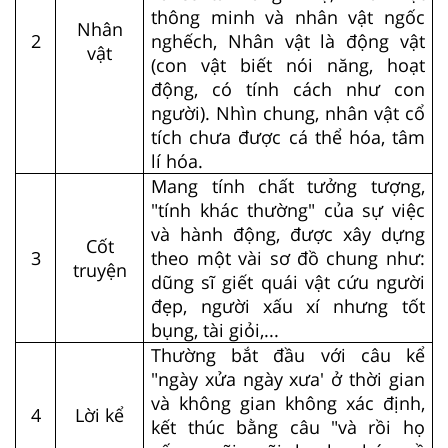
thông minh và nhân vật ngốc
Nhân
2
nghếch, Nhân vật là động vật
vật
(con vật biết nói năng, hoạt
động, có tính cách như con
người). Nhìn chung, nhân vật cổ
tích chưa được cá thể hóa, tâm
lí hóa.
Mang tính chất tưởng tượng,
"tính khác thường" của sự việc
và hành động, được xây dựng
Cốt
3
theo một vài sơ đồ chung như:
truyện
dũng sĩ giết quái vật cứu người
đẹp, người xấu xí nhưng tốt
bụng, tài giỏi,...
Thường bắt đầu với câu kể
"ngày xửa ngày xưa' ở thời gian
và không gian không xác định,
4
Lời kể
kết thúc bằng câu "và rồi họ