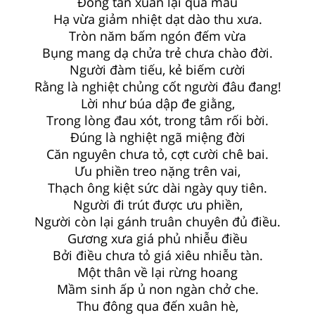
Đông tàn xuân lại qua mau
Hạ vừa giảm nhiệt dạt dào thu xưa.
Tròn năm bấm ngón đếm vừa
Bụng mang dạ chửa trẻ chưa chào đời.
Người đàm tiếu, kẻ biếm cười
Rằng là nghiệt chủng cốt người đâu đang!
Lời như búa dập đe giằng,
Trong lòng đau xót, trong tâm rối bời.
Đúng là nghiệt ngã miệng đời
Căn nguyên chưa tỏ, cợt cười chê bai.
Ưu phiền treo nặng trên vai,
Thạch ông kiệt sức dài ngày quy tiên.
Người đi trút được ưu phiền,
Người còn lại gánh truân chuyên đủ điều.
Gương xưa giá phủ nhiễu điều
Bởi điều chưa tỏ giá xiêu nhiễu tàn.
Một thân về lại rừng hoang
Mầm sinh ấp ủ non ngàn chở che.
Thu đông qua đến xuân hè,