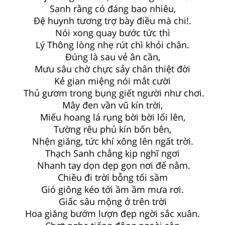
Sanh rằng có đáng bao nhiêu,
Đệ huynh tương trợ bày điều mà chi!.
Nói xong quay bước tức thì
Lý Thông lòng nhẹ rút chì khỏi chân.
Đúng là sau vẻ ân cần,
Mưu sâu chờ chực sảy chân thiệt đời
Kẻ gian miệng nói mắt cười
Thủ gươm trong bụng giết người như chơi.
Mây đen vần vũ kín trời,
Miếu hoang lá rụng bời bời lối lên,
Tường rêu phủ kín bốn bên,
Nhện giăng, tức khí xông lên ngất trời.
Thạch Sanh chẳng kịp nghĩ ngơi
Nhanh tay dọn dẹp gọn nơi để nằm.
Chiều đi trời bỗng tối sầm
Gió giông kéo tới ầm ầm mưa rơi.
Giấc sâu mộng ở trên trời
Hoa giăng bướm lượn đẹp ngời sắc xuân.