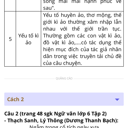
sống mãi mãi hạnh phúc về
sau".
Yếu tố huyền ảo, thơ mộng, thế
giới kì ảo thường xâm nhập lẫn
nhau với thế giới trần tục.
Yếu tố kì
Thường gồm các con vật kì ảo,
5
ảo
đồ vật kì ảo,....có tác dụng thể
hiện mục đích của tác giả nhân
dân trong việc truyền tải chủ đề
của câu chuyện.
QUẢNG CÁO
Cách 2
Câu 2
(trang 48 sgk Ngữ văn lớp 6 Tập 2)
- Thạch Sanh, Lý Thông (Dương Thanh Bạch):
Ngẫm trong cổ tích ngày xưa