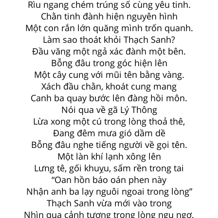
Rìu ngang chém trúng số cùng yêu tinh.
Chằn tinh đành hiện nguyên hình
Một con rắn lớn quăng mình trốn quanh.
Làm sao thoát khỏi Thạch Sanh?
Đầu văng một ngả xác đành một bên.
Bỗng đâu trong góc hiện lên
Một cây cung với mũi tên bằng vàng.
Xách đầu chằn, khoát cung mang
Canh ba quay bước lên đàng hồi môn.
Nói qua về gã Lý Thông
Lừa xong một cú trong lòng thoả thê,
Đang đêm mưa gió dầm dề
Bỗng đâu nghe tiếng người về gọi tên.
Một làn khí lạnh xông lên
Lưng tê, gối khuỵu, sấm rền trong tai
“Oan hồn báo oán phen này
Nhận anh ba lạy nguôi ngoai trong lòng”
Thạch Sanh vừa mới vào trong
Nhìn qua cảnh tượng trong lòng ngu ngơ.