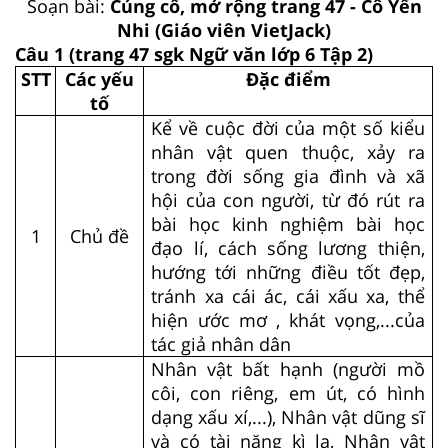
Soạn bài:
Củng cố, mở rộng trang 47 - Cô Yến
Nhi (Giáo viên VietJack)
Câu 1
(trang 47 sgk Ngữ văn lớp 6 Tập 2)
STT
Các yếu
Đặc điểm
tố
Kể về cuộc đời của một số kiểu
nhân vật quen thuộc, xảy ra
trong đời sống gia đình và xã
hội của con người, từ đó rút ra
bài học kinh nghiệm bài học
1
Chủ đề
đạo lí, cách sống lương thiện,
hướng tới những điều tốt đẹp,
tránh xa cái ác, cái xấu xa, thể
hiện ước mơ , khát vọng,...của
tác giả nhân dân
Nhân vật bất hạnh (người mồ
côi, con riêng, em út, có hình
dạng xấu xí,...), Nhân vật dũng sĩ
và có tài năng kì lạ, Nhân vật