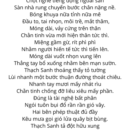
Chợt nghe tiếng động ngoài sân
Sàn nhà rung chuyển bước chân nặng nề.
Bóng khuya nữa tỉnh nữa mê
Đầu to, tai nhọn, môi trề, mắt thâm,
Móng dài, vảy cứng trên thân
Chằn tinh vừa mới hiện thân tức thì.
Miệng gầm gừ, rít phì phì
Nhằm người hiến tế tức thì tiến lên.
Móng dài vuốt nhọn vung lên
Thẳng tay bổ xuống nhằm bên mạn sườn.
Thạch Sanh thoáng thấy tỏ tường
Lùi nhanh một bước thuận đường thoát chiêu.
Nhanh tay mươi mấy nhát rìu
Chằn tinh chống đỡ liêu xiêu mấy phần.
Đúng là tài nghệ bất phân
Ngói tuôn bụi đổ rần rần gió vây.
Hai bên phép thuật đủ đầy
Kêu mưa gọi gió lửa quây bịt bùng.
Thạch Sanh tả đột hữu xung