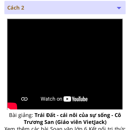
Cách 2
Bài giảng:
Trái Đất - cái nôi của sự sống - Cô
Trương San (Giáo viên VietJack)
Xem thêm các bài Soạn văn lớp 6 Kết nối tri thức