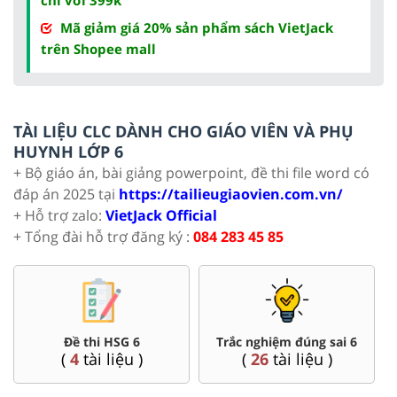
Mã giảm giá 20% sản phẩm sách VietJack
trên Shopee mall
TÀI LIỆU CLC DÀNH CHO GIÁO VIÊN VÀ PHỤ
HUYNH LỚP 6
+ Bộ giáo án, bài giảng powerpoint, đề thi file word có
đáp án 2025 tại
https://tailieugiaovien.com.vn/
+ Hỗ trợ zalo:
VietJack Official
+ Tổng đài hỗ trợ đăng ký :
084 283 45 85
Đề thi HSG 6
Trắc nghiệm đúng sai 6
(
4
tài liệu )
(
26
tài liệu )