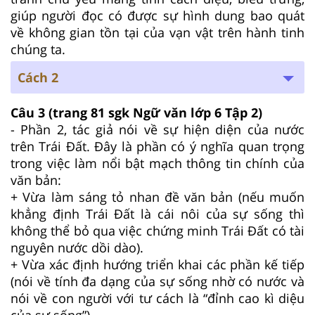
giúp người đọc có được sự hình dung bao quát
về không gian tồn tại của vạn vật trên hành tinh
chúng ta.
Cách 2
Câu 3
(trang 81 sgk Ngữ văn lớp 6 Tập 2)
- Phần 2, tác giả nói về sự hiện diện của nước
trên Trái Đất. Đây là phần có ý nghĩa quan trọng
trong việc làm nổi bật mạch thông tin chính của
văn bản:
+ Vừa làm sáng tỏ nhan đề văn bản (nếu muốn
khẳng định Trái Đất là cái nôi của sự sống thì
không thể bỏ qua việc chứng minh Trái Đất có tài
nguyên nước dồi dào).
+ Vừa xác định hướng triển khai các phần kế tiếp
(nói về tính đa dạng của sự sống nhờ có nước và
nói về con người với tư cách là “đỉnh cao kì diệu
của sự sống”)