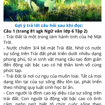
Gợi ý trả lời câu hỏi sau khi đọc:
Câu 1
(trang 81 sgk Ngữ văn lớp 6 Tập 2)
- Trái Đất là một trong tám hành tinh của hệ Mặt
Trời.
- Nước chiếm 3/4 bề mặt Trái đất. Nhờ có nước
sự sống trên Trái đất phát triển dưới nhiều dạng
phong phú, từ vi sinh vật mang cấu tạo đơn giản
đến động vật bậc cao có hệ thần kinh vô cùng
phức tạp.
- Trái Đất là nơi cư ngụ của muôn loài. Tất cả mọi
dạng tồn tại của sự sống đều tồn tại, phát triển
theo những quy luật sinh học bí ẩn.
- Con người là đỉnh cao kỳ diệu của sự sống trên
trái đất. Con người là động vật bậc cao có tình
cảm, ngôn ngữ, biết tổ chức cuộc sống theo