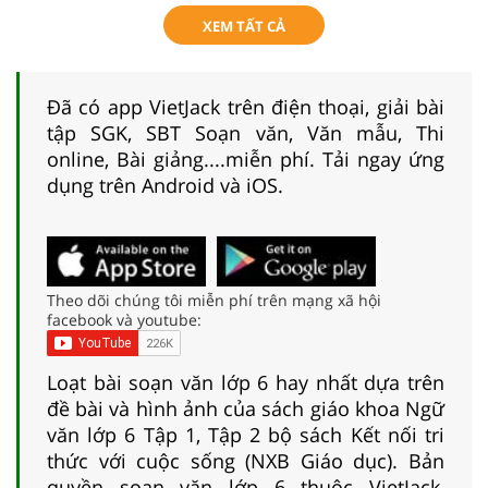
XEM TẤT CẢ
Đã có app VietJack trên điện thoại, giải bài
tập SGK, SBT Soạn văn, Văn mẫu, Thi
online, Bài giảng....miễn phí. Tải ngay ứng
dụng trên Android và iOS.
Theo dõi chúng tôi miễn phí trên mạng xã hội
facebook và youtube:
Loạt bài soạn văn lớp 6 hay nhất dựa trên
đề bài và hình ảnh của sách giáo khoa Ngữ
văn lớp 6 Tập 1, Tập 2 bộ sách Kết nối tri
thức với cuộc sống (NXB Giáo dục). Bản
quyền soạn văn lớp 6 thuộc VietJack,