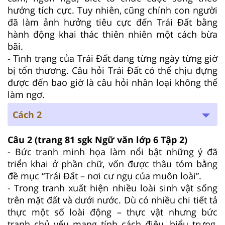
hướng tích cực. Tuy nhiên, cũng chính con người
đã làm ảnh hưởng tiêu cực đến Trái Đất bằng
hành động khai thác thiên nhiên một cách bừa
bãi.
- Tình trạng của Trái Đất đang từng ngày từng giờ
bị tổn thương. Câu hỏi Trái Đất có thể chịu đựng
được đến bao giờ là câu hỏi nhân loại không thể
làm ngơ.
Cách 2
Câu 2
(trang 81 sgk Ngữ văn lớp 6 Tập 2)
- Bức tranh minh họa làm nổi bật những ý đã
triển khai ở phần chữ, vốn được thâu tóm bằng
đề mục “Trái Đất – nơi cư ngụ của muôn loài”.
- Trong tranh xuất hiện nhiều loài sinh vật sống
trên mặt đất và dưới nước. Dù có nhiều chi tiết tả
thực một số loài động – thực vật nhưng bức
tranh chủ yếu mang tính cách điệu, biểu trưng,