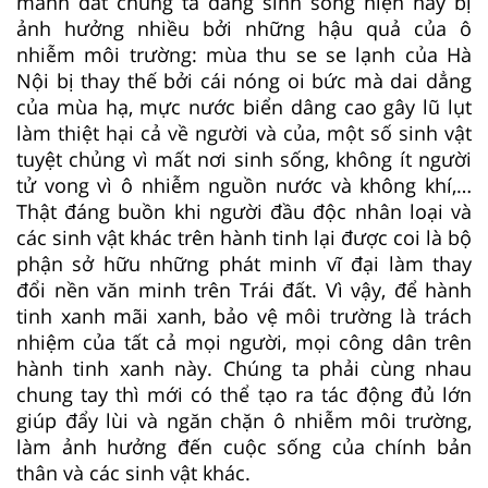
mảnh đất chúng ta đang sinh sống hiện nay bị
ảnh hưởng nhiều bởi những hậu quả của ô
nhiễm môi trường: mùa thu se se lạnh của Hà
Nội bị thay thế bởi cái nóng oi bức mà dai dẳng
của mùa hạ, mực nước biển dâng cao gây lũ lụt
làm thiệt hại cả về người và của, một số sinh vật
tuyệt chủng vì mất nơi sinh sống, không ít người
tử vong vì ô nhiễm nguồn nước và không khí,…
Thật đáng buồn khi người đầu độc nhân loại và
các sinh vật khác trên hành tinh lại được coi là bộ
phận sở hữu những phát minh vĩ đại làm thay
đổi nền văn minh trên Trái đất. Vì vậy, để hành
tinh xanh mãi xanh, bảo vệ môi trường là trách
nhiệm của tất cả mọi người, mọi công dân trên
hành tinh xanh này. Chúng ta phải cùng nhau
chung tay thì mới có thể tạo ra tác động đủ lớn
giúp đẩy lùi và ngăn chặn ô nhiễm môi trường,
làm ảnh hưởng đến cuộc sống của chính bản
thân và các sinh vật khác.